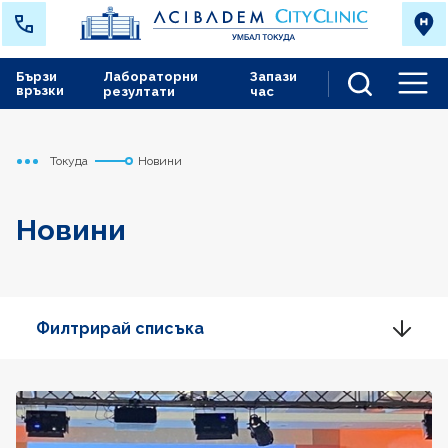
Бързи
Лабораторни
Запази
връзки
резултати
час
Men
Токуда
Новини
Начало
Новини
Филтрирай списъка