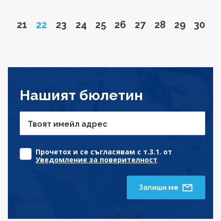
Go to page
Page
Go to page
Go to page
Go to page
Go to page
Go to page
Go to page
Go to pa
Go to
21
22
23
24
25
26
27
28
29
30
Нашият бюлетин
Твоят имейл адрес
Прочетох и се съгласявам с т.3.1. от
Уведомление за поверителност
Запиши ме