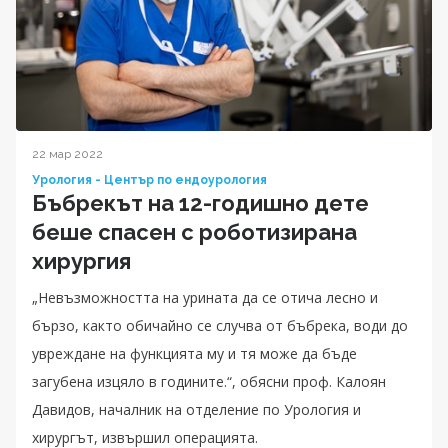
22 мар 2022
Урология - Център по ендоурология
Бъбрекът на 12-годишно дете
беше спасен с роботизирана
хирургия
„Невъзможността на урината да се отича лесно и
бързо, както обичайно се случва от бъбрека, води до
увреждане на функцията му и тя може да бъде
загубена изцяло в годините.“, обясни проф. Калоян
Давидов, началник на отделение по Урология и
хирургът, извършил операцията.