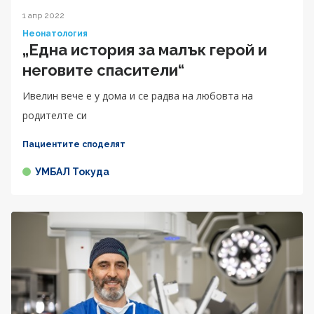
1 апр 2022
Неонатология
„Една история за малък герой и
неговите спасители“
Ивелин вече е у дома и се радва на любовта на
родителте си
Пациентите споделят
УМБАЛ Токуда