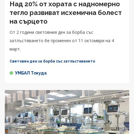
Над 20% от хората с надномерно
тегло развиват исхемична болест
на сърцето
От 2 години световния ден за борба със
затлъстяването бе променен от 11 октомври на 4
март.
Световен ден за борба със затлъстяването
УМБАЛ Токуда