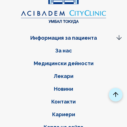
Информация за пациента
Фуутер навигация
За нас
Медицински дейности
Лекари
Новини
Контакти
Кариери