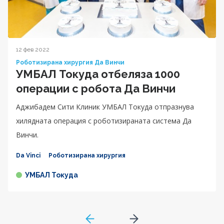
12 фев 2022
Роботизирана хирургия Да Винчи
УМБАЛ Токуда отбеляза 1000
операции с робота Да Винчи
Аджибадем Сити Клиник УМБАЛ Токуда отпразнува
хилядната операция с роботизираната система Да
Винчи.
Da Vinci
Роботизирана хирургия
УМБАЛ Токуда
GoToPreviousPage
Go to next page