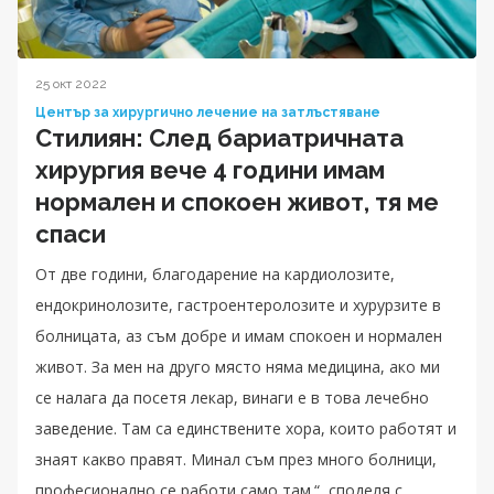
25 окт 2022
Център за хирургично лечение на затлъстяване
Стилиян: След бариатричната
хирургия вече 4 години имам
нормален и спокоен живот, тя ме
спаси
От две години, благодарение на кардиолозите,
ендокринолозите, гастроентеролозите и хурурзите в
болницата, аз съм добре и имам спокоен и нормален
живот. За мен на друго място няма медицина, ако ми
се налага да посетя лекар, винаги е в това лечебно
заведение. Там са единствените хора, които работят и
знаят какво правят. Минал съм през много болници,
професионално се работи само там.“, споделя с