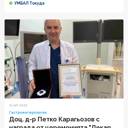
УМБАЛ Токуда
21 окт 2022
Гастроентерология
Доц. д-р Петко Карагьозов с
награда от церемонията "Лекар