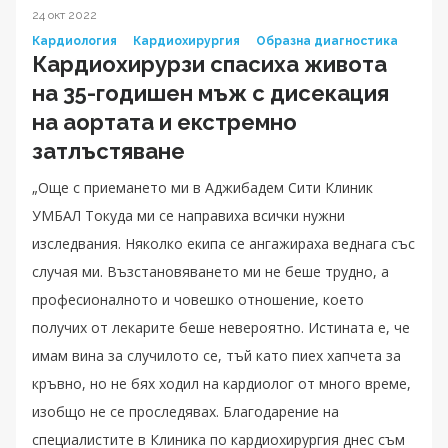
24 окт 2022
Кардиология
Кардиохирургия
Образна диагностика
Кардиохирурзи спасиха живота
на 35-годишен мъж с дисекация
на аортата и екстремно
затлъстяване
„Още с приемането ми в Аджибадем Сити Клиник
УМБАЛ Токуда ми се направиха всички нужни
изследвания. Няколко екипа се ангажираха веднага със
случая ми. Възстановяването ми не беше трудно, а
професионалното и човешко отношение, което
получих от лекарите беше невероятно. Истината е, че
имам вина за случилото се, тъй като пиех хапчета за
кръвно, но не бях ходил на кардиолог от много време,
изобщо не се проследявах. Благодарение на
специалистите в Клиника по кардиохирургия днес съм