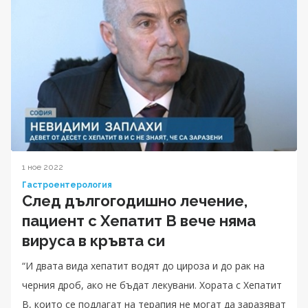
1 ное 2022
Гастроентерология
След дългогодишно лечение,
пациент с Хепатит B вече няма
вируса в кръвта си
“И двата вида хепатит водят до цироза и до рак на
черния дроб, ако не бъдат лекувани. Хората с Хепатит
B, които се подлагат на терапия не могат да заразяват