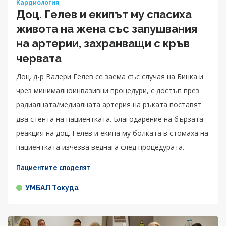
Кардиология
Доц. Гелев и екипът му спасиха
живота на жена със запушвания
на артерии, захранващи с кръв
червата
Доц. д-р Валери Гелев се заема със случая на Бинка и
чрез минималноинвазивни процедури, с достъп през
радиалната/медиалната артерия на ръката поставят
два стента на пациентката. Благодарение на бързата
реакция на доц. Гелев и екипа му болката в стомаха на
пациентката изчезва веднага след процедурата.
Пациентите споделят
УМБАЛ Токуда