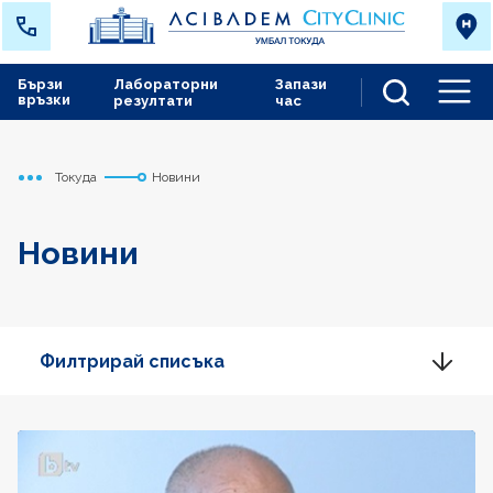
Бързи
Лабораторни
Запази
връзки
резултати
час
Men
Токуда
Новини
Начало
Новини
Филтрирай списъка