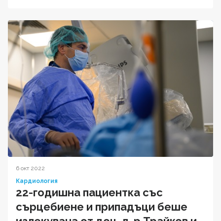
6 окт 2022
Кардиология
22-годишна пациентка със
сърцебиене и припадъци беше
излекувана от доц. д-р Трайков и