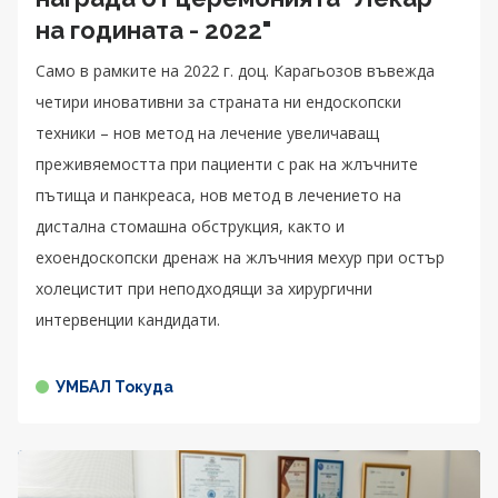
на годината - 2022"
Само в рамките на 2022 г. доц. Карагьозов въвежда
четири иновативни за страната ни ендоскопски
техники – нов метод на лечение увеличаващ
преживяемостта при пациенти с рак на жлъчните
пътища и панкреаса, нов метод в лечението на
дистална стомашна обструкция, както и
ехоендоскопски дренаж на жлъчния мехур при остър
холецистит при неподходящи за хирургични
интервенции кандидати.
УМБАЛ Токуда