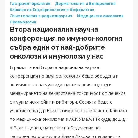
Гастроентерология
Дерматология и Венерология
Клиника по Ендокринология и Нефрология
Лъчетерапия и радиохирургия
Медицинска онкология
Пневмология
Втора национална научна
конференция по имуноонкология
събра едни от най-добрите
онколози и имунолози у нас
В рамките на Втората национална научна
конференция по имуноонкология беше обсъдена и
значимостта на мултидисциплинарния подход и
менажирането на лекарствена токсичност от лечение
с имунни чек-пойнт инхибитори. Сесията беше с
участието на д-р Елиз Тазимова, специалист в Клиника
по медицинска онкология в АСК УМБАЛ Токуда, доц. д-
р Радин Цонев, началник на Отделение по
гастроентерология, д-р Диана Лекова, специалист в