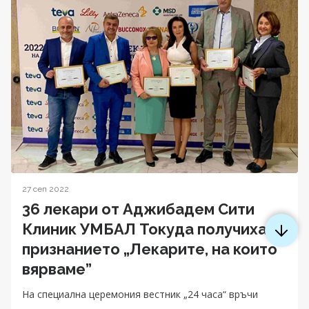
27 сеп 2022
36 лекари от Аджибадем Сити
Клиник УМБАЛ Токуда получиха
признанието „Лекарите, на които
вярваме”
На специална церемония вестник „24 часа“ връчи