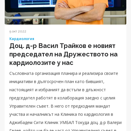
5 окт 2022
Кардиология
Доц. д-р Васил Трайков е новият
председател на Дружеството на
кардиолозите у нас
Съсловната организация планира и реализира своите
инициативи в дългосрочен план като бившият,
настоящият и избраният да встъпи в длъжност
председател работят в колаборация заедно с целия
Управителен съвет. В него от предходния мандат
участва и началникът на Клиника по кардиология в
Аджибадем Сити Клиник УМБАЛ Токуда доц. д-р Валери
Гелев, който ще бъде част от Управителния съвет в