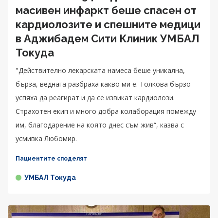
масивен инфаркт беше спасен от
кардиолозите и спешните медици
в Аджибадем Сити Клиник УМБАЛ
Токуда
"Действително лекарската намеса беше уникална,
бърза, веднага разбраха какво ми е. Толкова бързо
успяха да реагират и да се извикат кардиолози.
Страхотен екип и много добра колаборация помежду
им, благодарение на която днес съм жив“, казва с
усмивка Любомир.
Пациентите споделят
УМБАЛ Токуда