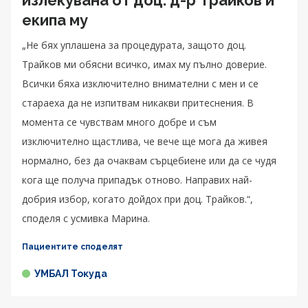
екипа му
„Не бях уплашена за процедурата, защото доц.
Трайков ми обясни всичко, имах му пълно доверие.
Всички бяха изключително внимателни с мен и се
стараеха да не изпитвам никакви притеснения. В
момента се чувствам много добре и съм
изключително щастлива, че вече ще мога да живея
нормално, без да очаквам сърцебиене или да се чудя
кога ще получа припадък отново. Направих най-
добрия избор, когато дойдох при доц. Трайков.“,
споделя с усмивка Марина.
Пациентите споделят
УМБАЛ Токуда