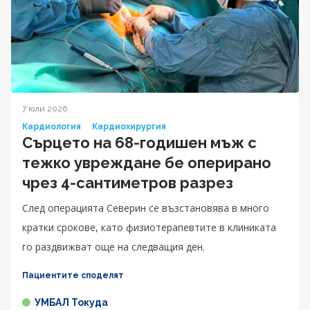
7 юли 2026
Кардиология
Кардиохирургия
Сърцето на 68-годишен мъж с
тежко увреждане бе оперирано
чрез 4-сантиметров разрез
След операцията Северин се възстановява в много
кратки срокове, като физиотерапевтите в клиниката
го раздвижват още на следващия ден.
Пациентите споделят
УМБАЛ Токуда