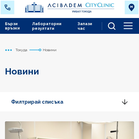
Бързи
Лабораторни
Запази
връзки
резултати
час
Men
Токуда
Новини
Начало
Новини
Филтрирай списъка