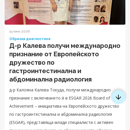
15 юни 2026
Образна диагностика
Д-р Калева получи международно
признание от Европейското
дружество по
гастроинтестинална и
абдоминална радиология
д-р Калояна Калева Токуда, получи международно
признание с включването ѝ в ESGAR 2026 Board of
Achievement – инициатива на Европейското дружество
по гастроинтестинална и абдоминална радиология
(ESGAR), представяща млади специалисти с активен