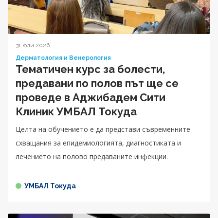
31 юли 2026
Дерматология и Венерология
Тематичен курс за болести,
предавани по полов път ще се
проведе в Аджибадем Сити
Клиник УМБАЛ Токуда
Целта на обучението е да представи съвременните
схващания за епидемиологията, диагностиката и
лечението на полово предаваните инфекции.
УМБАЛ Токуда