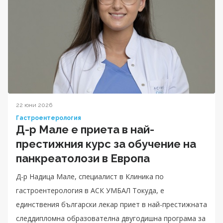
22 юни 2026
Гастроентерология
Д-р Мале е приета в най-
престижния курс за обучение на
панкреатолози в Европа
Д-р Надица Мале, специалист в Клиника по
гастроентерология в АСК УМБАЛ Токуда, е
единствения български лекар приет в най-престижната
следдипломна образователна двугодишна програма за