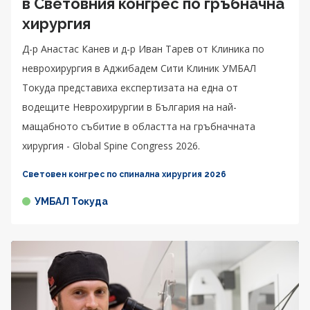
в Световния конгрес по гръбначна
хирургия
Д-р Анастас Канев и д-р Иван Тарев от Клиника по
неврохирургия в Аджибадем Сити Клиник УМБАЛ
Токуда представиха експертизата на една от
водещите Неврохирургии в България на най-
мащабното събитие в областта на гръбначната
хирургия - Global Spine Congress 2026.
Световен конгрес по спинална хирургия 2026
УМБАЛ Токуда