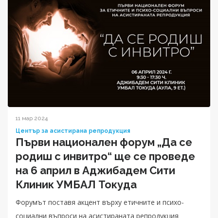
11 мар 2024
Център за асистирана репродукция
Първи национален форум „Да се
родиш с инвитро“ ще се проведе
на 6 април в Аджибадем Сити
Клиник УМБАЛ Токуда
Форумът поставя акцент върху етичните и психо-
социални въпроси на асистираната репродукция