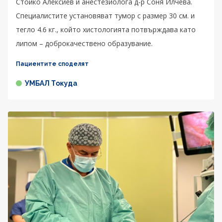
Стойко Алексиев и анестезиолога д-р Соня Илчева.
Специалистите установяват тумор с размер 30 см. и
тегло 4.6 кг., който хистологията потвърждава като
липом – доброкачествено образувание.
Пациентите споделят
УМБАЛ Токуда