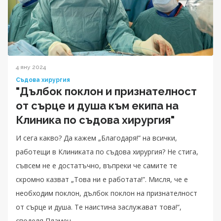
4 яну 2024
Съдова хирургия
"Дълбок поклон и признателност
от сърце и душа към екипа на
Клиника по съдова хирургия"
И сега какво? Да кажем „Благодаря!” на всички,
работещи в Клиниката по съдова хирургия? Не стига,
съвсем не е достатъчно, въпреки че самите те
скромно казват „Това ни е работата!”. Мисля, че е
необходим поклон, дълбок поклон на признателност
от сърце и душа. Те наистина заслужават това!“,
споделя Пламен.