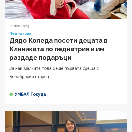
21 дек 2023
Педиатрия
Дядо Коледа посети децата в
Клиниката по педиатрия и им
раздаде подаръци
За най-малките това беше първата среща с
Белобрадия старец
УМБАЛ Токуда