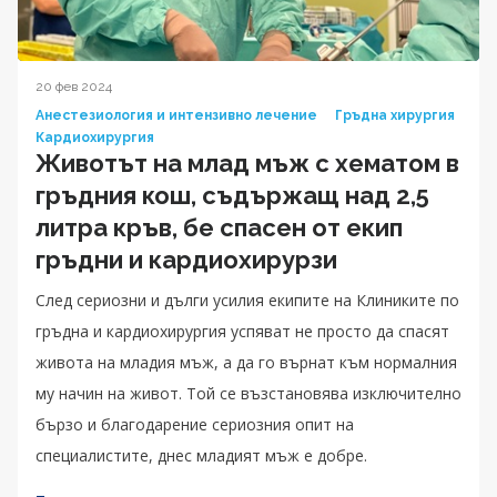
20 фев 2024
Анестезиология и интензивно лечение
Гръдна хирургия
Кардиохирургия
Животът на млад мъж с хематом в
гръдния кош, съдържащ над 2,5
литра кръв, бе спасен от екип
гръдни и кардиохирурзи
След сериозни и дълги усилия екипите на Клиниките по
гръдна и кардиохирургия успяват не просто да спасят
живота на младия мъж, а да го върнат към нормалния
му начин на живот. Той се възстановява изключително
бързо и благодарение сериозния опит на
специалистите, днес младият мъж е добре.