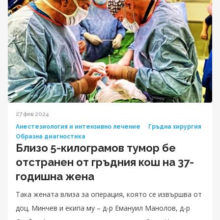
27 фев 2024
Анестезиология и интензивно лечение
Гръдна хирургия
Образна диагностика
Близо 5-килограмов тумор бе
отстранен от гръдния кош на 37-
годишна жена
Така жената влиза за операция, която се извършва от
доц. Минчев и екипа му – д-р Емануил Манолов, д-р