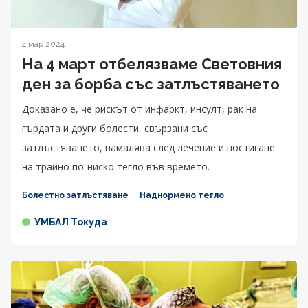
4 мар 2024
На 4 март отбелязваме Световния
ден за борба със затлъстяването
Доказано е, че рискът от инфаркт, инсулт, рак на
гърдата и други болести, свързани със
затлъстяването, намалява след лечение и постигане
на трайно по-ниско тегло във времето.
Болестно затлъстяване
Наднормено тегло
УМБАЛ Токуда