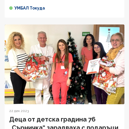
УМБАЛ Токуда
22 дек 2023
Деца от детска градина 76
„Сърничка“ зарадваха с подаръци