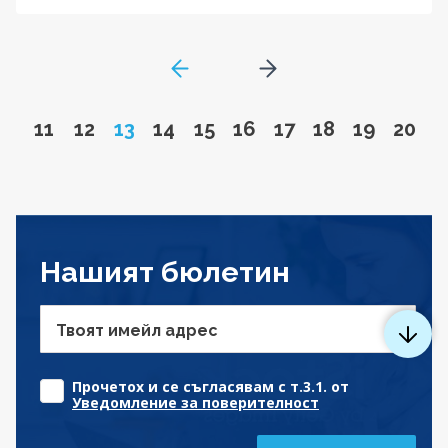
GoToPreviousPage
Go to next page
Go to page
Go to page
Page
Go to page
Go to page
Go to page
Go to page
Go to page
Go to pa
Go to
11
12
13
14
15
16
17
18
19
20
Нашият бюлетин
Твоят имейл адрес
Прочетох и се съгласявам с т.3.1. от
Уведомление за поверителност