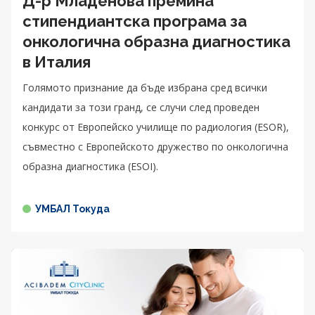
Д-р Младенова премина
стипендиантска програма за
онкологична образна диагностика
в Италия
Голямото признание да бъде избрана сред всички
кандидати за този гранд, се случи след проведен
конкурс от Европейско училище по радиология (ESOR),
съвместно с Европейското дружество по онкологична
образна диагностика (ESOI).
УМБАЛ Токуда