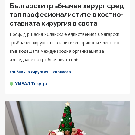
Български гръбначен хирург сред
топ професионалистите в костно-
ставната хирургия в света
Проф. д-р Васил Яблански e единственият български
гръбначен хирург със значителен принос и членство
във водещата международна организация за
изследване на гръбначния стълб.
гръбначна хирургия
сколиоза
УМБАЛ Токуда