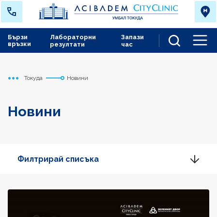
Бързи
Лабораторни
Запази
връзки
резултати
час
Men
Токуда
Новини
Начало
Новини
Филтрирай списъка