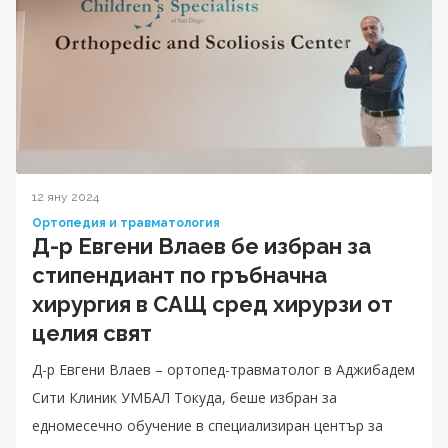
12 яну 2024
Ортопедия и травматология
Д-р Евгени Влаев бе избран за
стипендиант по гръбначна
хирургия в САЩ сред хирурзи от
целия свят
Д-р Евгени Влаев – ортопед-травматолог в Аджибадем
Сити Клиник УМБАЛ Токуда, беше избран за
едномесечно обучение в специализиран център за