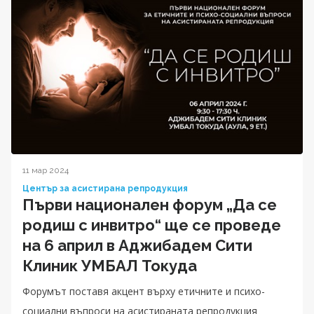
11 мар 2024
Център за асистирана репродукция
Първи национален форум „Да се
родиш с инвитро“ ще се проведе
на 6 април в Аджибадем Сити
Клиник УМБАЛ Токуда
Форумът поставя акцент върху етичните и психо-
социални въпроси на асистираната репродукция