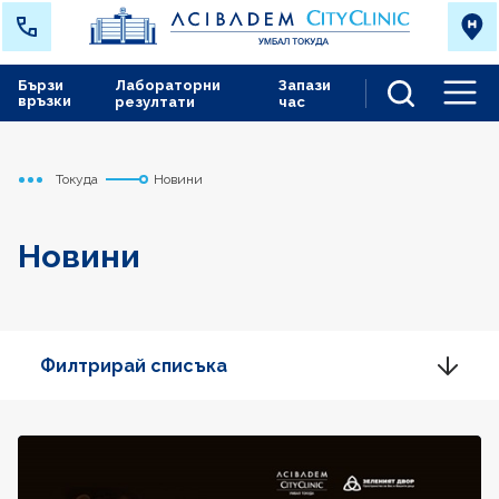
Бързи
Лабораторни
Запази
връзки
резултати
час
Men
Токуда
Новини
Начало
Новини
Филтрирай списъка