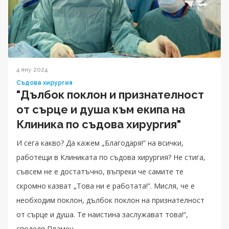
4 яну 2024
Съдова хирургия
"Дълбок поклон и признателност
от сърце и душа към екипа на
Клиника по съдова хирургия"
И сега какво? Да кажем „Благодаря!” на всички,
работещи в Клиниката по съдова хирургия? Не стига,
съвсем не е достатъчно, въпреки че самите те
скромно казват „Това ни е работата!”. Мисля, че е
необходим поклон, дълбок поклон на признателност
от сърце и душа. Те наистина заслужават това!“,
споделя Пламен.