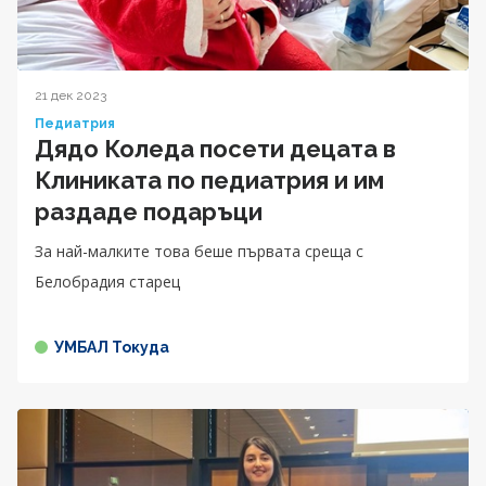
21 дек 2023
Педиатрия
Дядо Коледа посети децата в
Клиниката по педиатрия и им
раздаде подаръци
За най-малките това беше първата среща с
Белобрадия старец
УМБАЛ Токуда