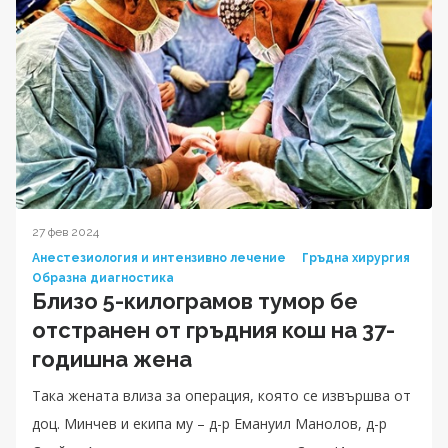
27 фев 2024
Анестезиология и интензивно лечение
Гръдна хирургия
Образна диагностика
Близо 5-килограмов тумор бе
отстранен от гръдния кош на 37-
годишна жена
Така жената влиза за операция, която се извършва от
доц. Минчев и екипа му – д-р Емануил Манолов, д-р