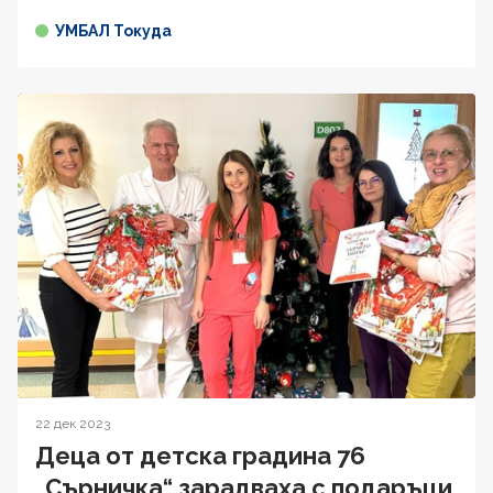
УМБАЛ Токуда
22 дек 2023
Деца от детска градина 76
„Сърничка“ зарадваха с подаръци