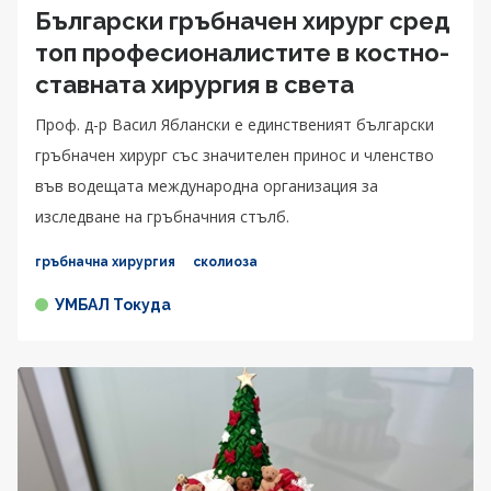
Български гръбначен хирург сред
топ професионалистите в костно-
ставната хирургия в света
Проф. д-р Васил Яблански e единственият български
гръбначен хирург със значителен принос и членство
във водещата международна организация за
изследване на гръбначния стълб.
гръбначна хирургия
сколиоза
УМБАЛ Токуда