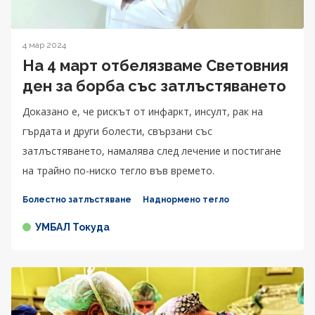
4 мар 2024
На 4 март отбелязваме Световния
ден за борба със затлъстяването
Доказано е, че рискът от инфаркт, инсулт, рак на
гърдата и други болести, свързани със
затлъстяването, намалява след лечение и постигане
на трайно по-ниско тегло във времето.
Болестно затлъстяване
Наднормено тегло
УМБАЛ Токуда