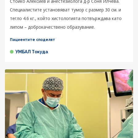
Стойко Алексиев и анестезиолога д-р Соня Илчева.
Специалистите установяват тумор с размер 30 см. и
тегло 4.6 кг., който хистологията потвърждава като
липом – доброкачествено образувание.
Пациентите споделят
УМБАЛ Токуда