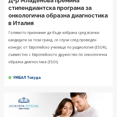
Д-р Младенова премина
стипендиантска програма за
онкологична образна диагностика
в Италия
Голямото признание да бъде избрана сред всички
кандидати за този гранд, се случи след проведен
конкурс от Европейско училище по радиология (ESOR),
съвместно с Европейското дружество по онкологична
образна диагностика (ESOI).
УМБАЛ Токуда