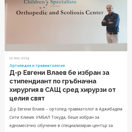
12 яну 2024
Ортопедия и травматология
Д-р Евгени Влаев бе избран за
стипендиант по гръбначна
хирургия в САЩ сред хирурзи от
целия свят
Д-р Евгени Влаев – ортопед-травматолог в Аджибадем
Сити Клиник УМБАЛ Токуда, беше избран за
едномесечно обучение в специализиран център за