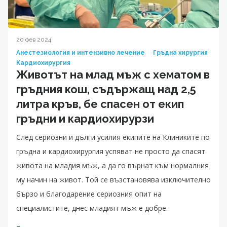
20 фев 2024
Анестезиология и интензивно лечение
Гръдна хирургия
Кардиохирургия
Животът на млад мъж с хематом в
гръдния кош, съдържащ над 2,5
литра кръв, бе спасен от екип
гръдни и кардиохирурзи
След сериозни и дълги усилия екипите на Клиниките по
гръдна и кардиохирургия успяват не просто да спасят
живота на младия мъж, а да го върнат към нормалния
му начин на живот. Той се възстановява изключително
бързо и благодарение сериозния опит на
специалистите, днес младият мъж е добре.