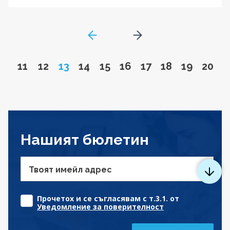
GoToPreviousPage
Go to next page
Go to page
Go to page
Page
Go to page
Go to page
Go to page
Go to page
Go to page
Go to pa
Go to
11
12
13
14
15
16
17
18
19
20
Нашият бюлетин
Твоят имейл адрес
Прочетох и се съгласявам с т.3.1. от
Уведомление за поверителност