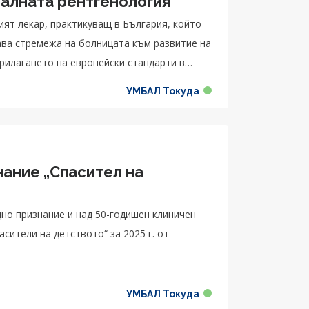
алната рентгенология
ият лекар, практикуващ в България, който
ава стремежа на болницата към развитие на
рилагането на европейски стандарти в
УМБАЛ Токуда
нание „Спасител на
дно признание и над 50-годишен клиничен
асители на детството“ за 2025 г. от
УМБАЛ Токуда