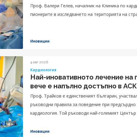
Проф. Валери Гелев, началник на Клиника по кар
пионерите в изследването на територията на стра
Иновации
4 авг 2026
Кардиология
Най-иновативното лечение на
вече е напълно достъпно в АС
Проф. Трайков е единственият българин, участвал
ръководни правила за поведение при предсърдно
кардиология. Той ръководи най-големият Център
предлага най-комплексни процедури
Иновации