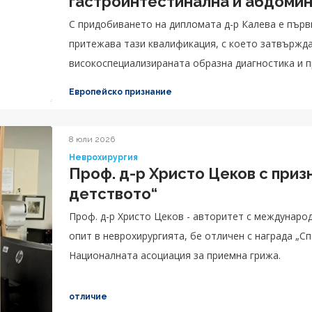
гастроинтестинална и абдомин
С придобиването на дипломата д-р Калева е първ
притежава тази квалификация, с което затвържд
високоспециализираната образна диагностика и п
грижата за пациентите.
Европейско признание
8 юли 2026
Неврохирургия
Проф. д-р Христо Цеков с приз
детството“
Проф. д-р Христо Цеков - авторитет с междунаро
опит в неврохирургията, бе отличен с награда „Сп
Националната асоциация за приемна грижа.
отличие