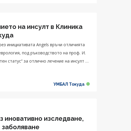
ието на инсулт в Клиника
куда
чрез инициативата Angels връчи отличията
неврология, под ръководството на проф. И.
ен статус“ за отлично лечение на инсулт и
УМБАЛ Токуда
з иновативно изследване,
 заболяване