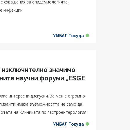
те схващания за епидемиологията,
е инфекции.
УМБАЛ Токуда
с изключително значимо
жните научни форуми „ESGE
ика интересни дискусии. За мен е огромно
ализанти имаха възможността не само да
ботата на Клиниката по гастроентерология.
УМБАЛ Токуда