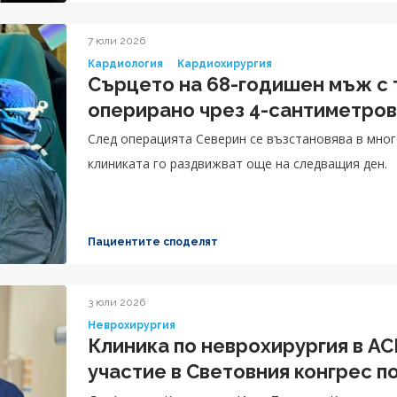
7 юли 2026
Кардиология
Кардиохирургия
Сърцето на 68-годишен мъж с
оперирано чрез 4-сантиметров
След операцията Северин се възстановява в мног
клиниката го раздвижват още на следващия ден.
Пациентите споделят
3 юли 2026
Неврохирургия
Клиника по неврохирургия в А
участие в Световния конгрес п