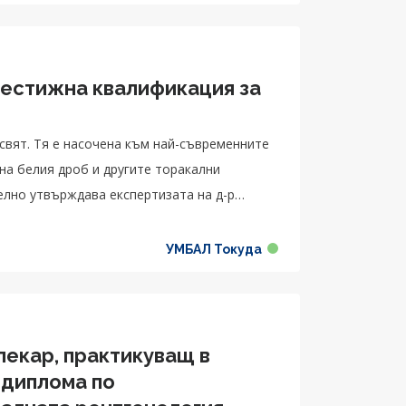
рестижна квалификация за
свят. Тя е насочена към най-съвременните
на белия дроб и другите торакални
лно утвърждава експертизата на д-р
УМБАЛ Токуда
лекар, практикуващ в
 диплома по