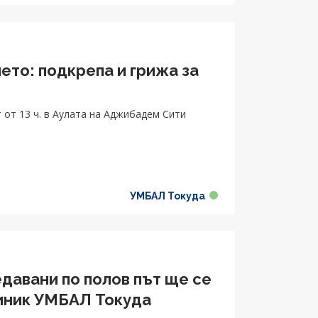
ето: подкрепа и грижа за
 от 13 ч. в Аулата на Аджибадем Сити
УМБАЛ Токуда
едавани по полов път ще се
иник УМБАЛ Токуда