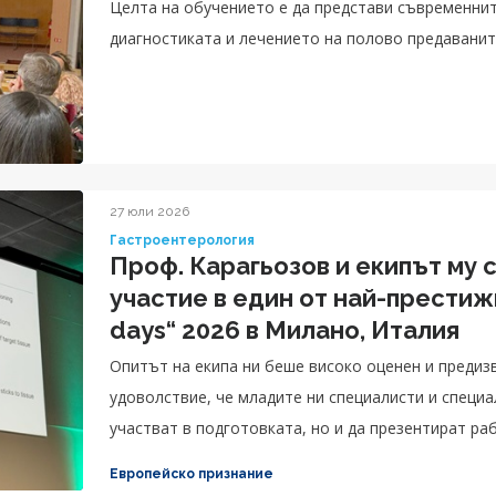
Целта на обучението е да представи съвременни
диагностиката и лечението на полово предаванит
27 юли 2026
Гастроентерология
Проф. Карагьозов и екипът му 
участие в един от най-прести
days“ 2026 в Милано, Италия
Опитът на екипа ни беше високо оценен и предизв
удоволствие, че младите ни специалисти и специ
участват в подготовката, но и да презентират ра
Европейско признание