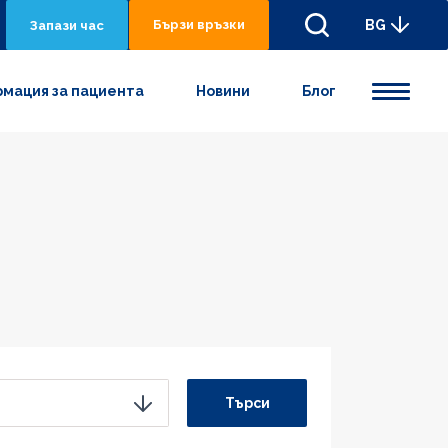
Бързи връзки
BG
Запази час
мация за пациента
Новини
Блог
Търси