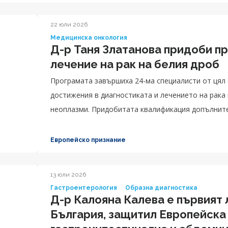
22 юли 2026
Медицинска онкология
Д-р Таня Златанова придоби п
лечение на рак на белия дроб
Програмата завършиха 24-ма специалисти от цял 
достижения в диагностиката и лечението на рака 
неоплазми. Придобитата квалификация допълните
Златанова, в областта на торакалната онкология.
Европейско признание
13 юли 2026
Гастроентерология
Образна диагностика
Д-р Калояна Калева е първият 
България, защитил Европейска