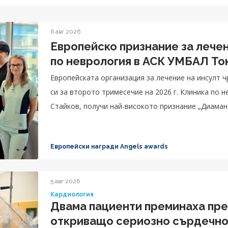
6 авг 2026
Европейско признание за лечен
по неврология в АСК УМБАЛ То
Eвропейската организация за лечение на инсулт 
си за второто тримесечие на 2026 г. Клиника по 
Стайков, получи най-високото признание „Диамант
изключителна грижа за пациентите.
Европейски награди Angels awards
5 авг 2026
Кардиология
Двама пациенти преминаха пре
откриващо сериозно сърдечно