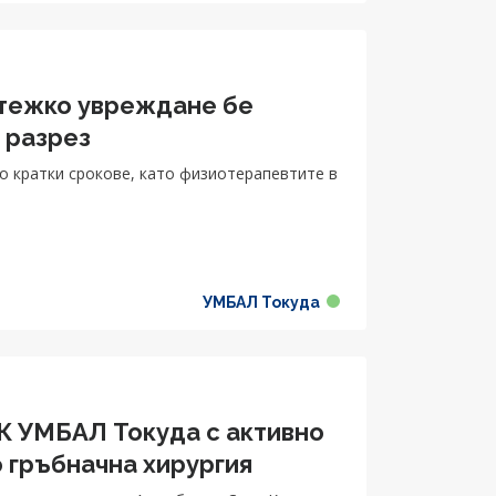
 тежко увреждане бе
 разрез
о кратки срокове, като физиотерапевтите в
УМБАЛ Токуда
СК УМБАЛ Токуда с активно
о гръбначна хирургия