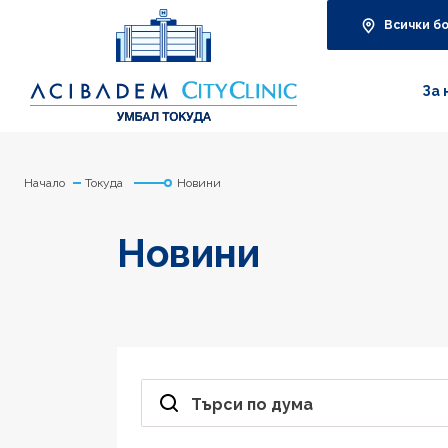
Всички б
За 
Начало
Токуда
Новини
Новини
Търси по дума