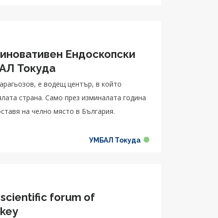
 иновативен Ендоскопски
БАЛ Токуда
арагьозов, е водещ център, в който
ялата страна. Само през изминалата година
оставя на челно място в България.
УМБАЛ Токуда
scientific forum of
rkey