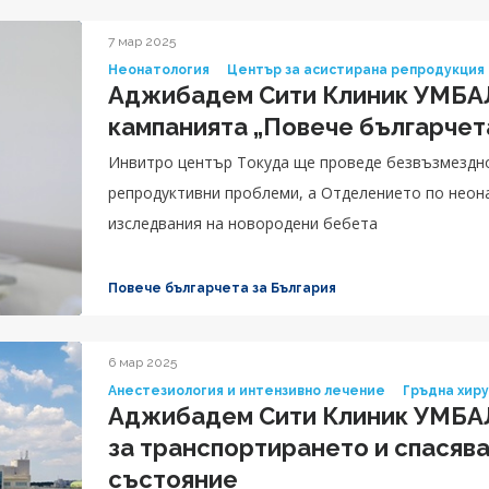
7 мар 2025
Неонатология
Център за асистирана репродукция
Аджибадем Сити Клиник УМБАЛ
кампанията „Повече българчет
Инвитро център Токуда ще проведе безвъзмездно 
репродуктивни проблеми, а Отделението по неон
изследвания на новородени бебета
Повече българчета за България
6 мар 2025
Анестезиология и интензивно лечение
Гръдна хир
Аджибадем Сити Клиник УМБАЛ
за транспортирането и спасява
състояние