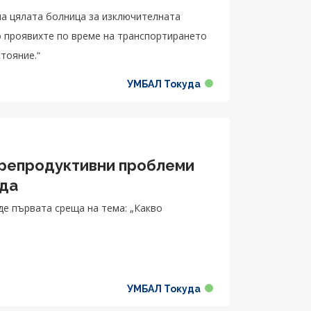
на цялата болница за изключителната
о проявихте по време на транспортирането
тояние.“
УМБАЛ Токуда
 репродуктивни проблеми
уда
еде първата среща на тема: „Какво
УМБАЛ Токуда