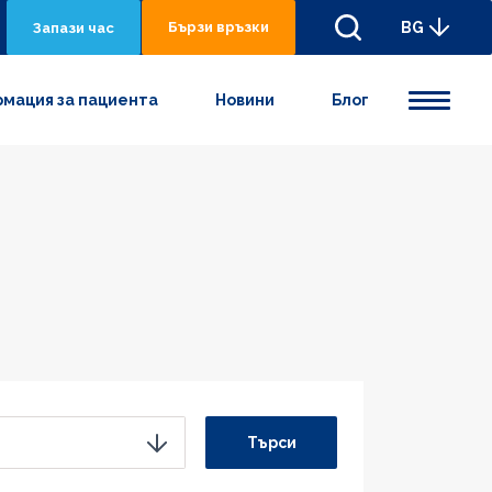
Бързи връзки
BG
Запази час
мация за пациента
Новини
Блог
Търси