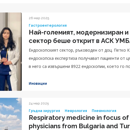
26 мар 2025
Гастроентерология
Най-големият, модернизиран и
сектор беше открит в АСК УМ
Ендоскопският сектор, ръководен от доц. Петко К
ендоскопска експертиза получават пациенти от ц
в него са извършени 8922 ендоскопии, което го п
Иновации
24 мар 2025
Гръдна хирургия
Неврология
Пневмология
Respiratory medicine in focus of 
physicians from Bulgaria and Tu