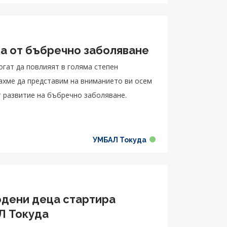
ка от бъбречно заболяване
огат да повлияят в голяма степен
рахме да представим на вниманието ви осем
т развитие на бъбречно заболяване.
УМБАЛ Токуда
дени деца стартира
Л Токуда