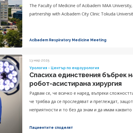
The Faculty of Medicine of Acibadem MAA University
partnership with Acibadem City Clinic Tokuda Universit
Acibadem Respiratory Medicine Meeting
13 мар 2025
Урология - Център по ендоурология
Спасиха единствения бъбрек н
робот-асистирана хирургия
Радвам се, че всичко е наред, въпреки сложностт
че трябва да се проследяват и преглеждат, защот
неприятности и то без да знам и да имам каквито
Пациентите споделят