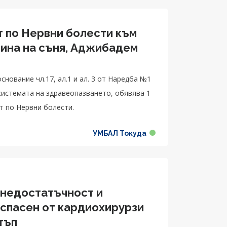
т по Нервни болести към
цина на съня, Аджибадем
нование чл.17, ал.1 и ал. 3 от Наредба №1
 системата на здравеопазването, обявява 1
т по Нервни болести.
УМБАЛ Токуда
 недостатъчност и
спасен от кардиохирурзи
тъп