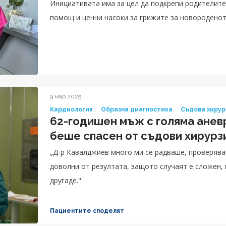
Инициативата има за цел да подкрепи родителит
помощ и ценни насоки за грижите за новородено
9 мар 2025
Кардиология
Образна диагностика
Съдова хирур
62-годишен мъж с голяма анев
беше спасен от съдови хирурз
„Д-р Кавалджиев много ми се радваше, проверяваш
доволни от резултата, защото случаят е сложен, н
другаде."
Пациентите споделят