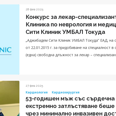
28 фев 2025
Конкурс за лекар-специализан
Клиника по неврология и меди
Сити Клиник УМБАЛ Токуда
„Аджибадем Сити Клиник УМБАЛ Токуда” ЕАД, на ос
от 22.01.2015 г. за придобиване на специалност в
(една) свободна длъжност за лекар – специализан
27 фев 2025
Кардиология
Кардиохирургия
53-годишен мъж със сърдечна
екстремно затлъстяване беше 
чрез минимално инвазивен дос