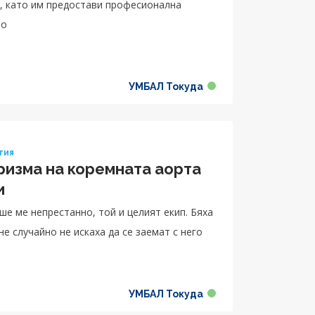
е, като им предостави професионална
то
УМБАЛ Токуда
гия
ризма на коремната аорта
и
е ме непрестанно, той и целият екип. Бяха
е случайно не искаха да се заемат с него
УМБАЛ Токуда