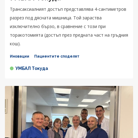
Трансаксиалният достъп представлява 4-сантиметров
разрез под дясната мишница. Той зараства
изключително бързо, в сравнение с този при
торакотомията (достъп през предната част на гръдния
кош).
Иновации
Пациентите споделят
УМБАЛ Токуда