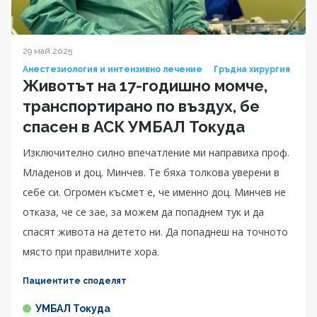
29 май 2025
Анестезиология и интензивно лечение
Гръдна хирургия
Животът на 17-годишно момче,
транспортирано по въздух, бе
спасен в АСК УМБАЛ Токуда
Изключително силно впечатление ми направиха проф.
Младенов и доц. Минчев. Те бяха толкова уверени в
себе си. Огромен късмет е, че именно доц. Минчев не
отказа, че се зае, за можем да попаднем тук и да
спасят живота на детето ни. Да попаднеш на точното
място при правилните хора.
Пациентите споделят
УМБАЛ Токуда