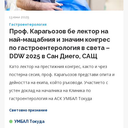
13 юни 2025
Гастроентерология
Проф. Карагьозов бе лектор на
най-мащабния и значим конгрес
по гастроентерология в света –
DDW 2025 в Сан Диего, САЩ
Като лектор на престижния конгрес, както и чрез
постерна сесия, проф. Карагьозов представи опита и
дейността на екипа, който ръководи. Участието с
устен доклад на началника на Клиника по
гастроентерология на АСК УМБАЛ Токуда
Световно признание
УМБАЛ Токуда