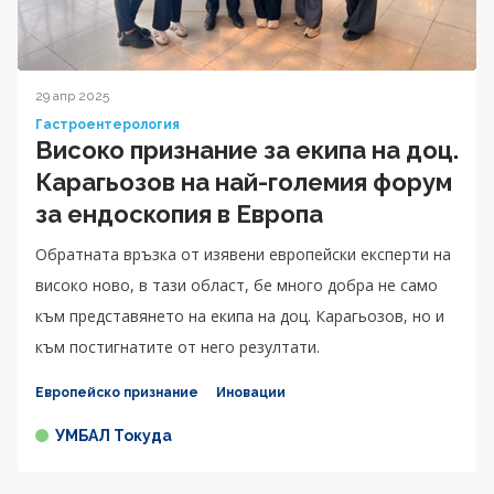
29 апр 2025
Гастроентерология
Високо признание за екипа на доц.
Карагьозов на най-големия форум
за ендоскопия в Европа
Обратната връзка от изявени европейски експерти на
високо ново, в тази област, бе много добра не само
към представянето на екипа на доц. Карагьозов, но и
към постигнатите от него резултати.
Европейско признание
Иновации
УМБАЛ Токуда