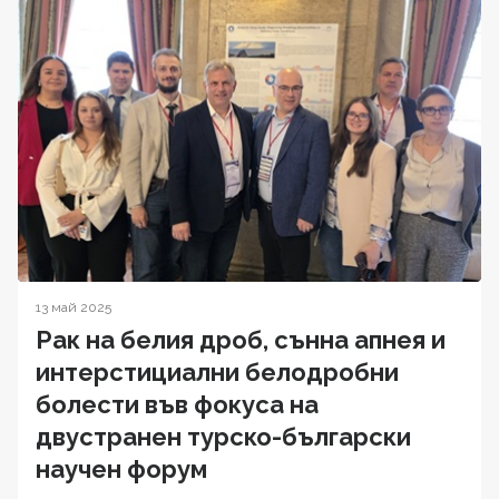
13 май 2025
Рак на белия дроб, сънна апнея и
интерстициални белодробни
болести във фокуса на
двустранен турско-български
научен форум