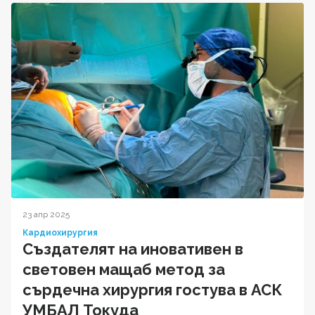
23 апр 2025
Кардиохирургия
Създателят на иновативен в
световен мащаб метод за
сърдечна хирургия гостува в АСК
УМБАЛ Токуда