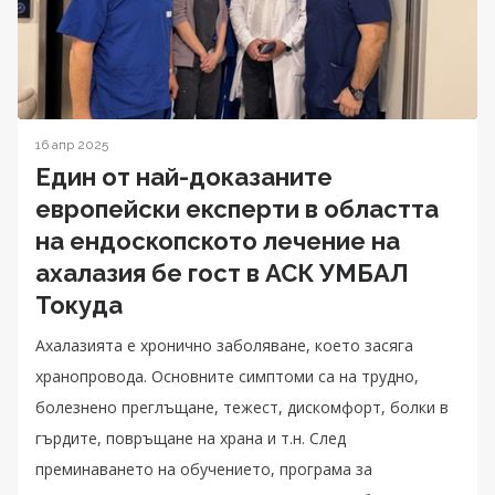
16 апр 2025
Един от най-доказаните
европейски експерти в областта
на ендоскопското лечение на
ахалазия бе гост в АСК УМБАЛ
Токуда
Ахалазията е хронично заболяване, което засяга
хранопровода. Основните симптоми са на трудно,
болезнено преглъщане, тежест, дискомфорт, болки в
гърдите, повръщане на храна и т.н. След
преминаването на обучението, програма за