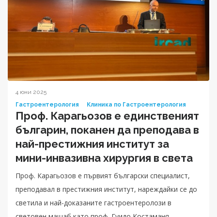
4 юни 2025
Гастроентерология
Клиника по Гастроентерология
Проф. Карагьозов е единственият
българин, поканен да преподава в
най-престижния институт за
мини-инвазивна хирургия в света
Проф. Карагьозов е първият български специалист,
преподавал в престижния институт, нареждайки се до
светила и най-доказаните гастроентеролози в
световен мащаб като проф. Гуидо Костаманя