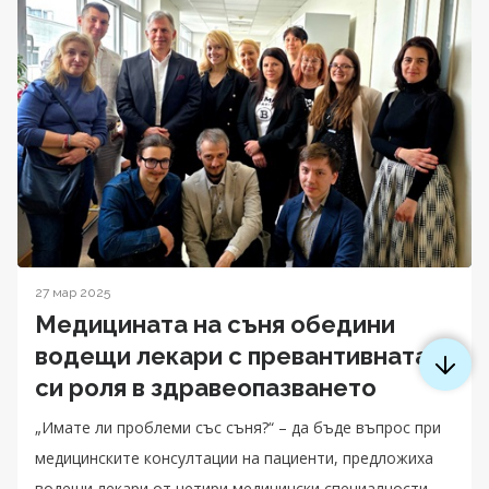
27 мар 2025
Медицината на съня обедини
водещи лекари с превантивната
си роля в здравеопазването
„Имате ли проблеми със съня?“ – да бъде въпрос при
медицинските консултации на пациенти, предложиха
водещи лекари от четири медицински специалности,