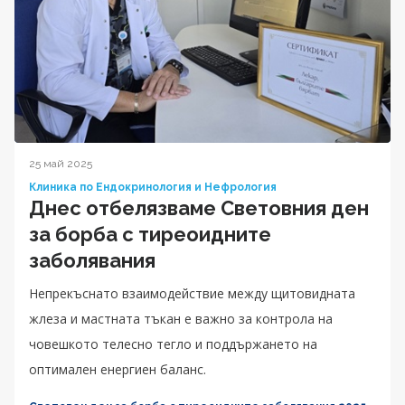
25 май 2025
Клиника по Ендокринология и Нефрология
Днес отбелязваме Световния ден
за борба с тиреоидните
заболявания
Непрекъснато взаимодействие между щитовидната
жлеза и мастната тъкан е важно за контрола на
човешкото телесно тегло и поддържането на
оптимален енергиен баланс.