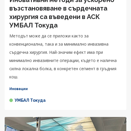
възстановяване в сърдечната
хирургия са въведени в АСК
УМБАЛ Токуда
Методът може да се приложи както за
конвенционална, така и за минимално инвазивна
сърдечна хирургия. Най-значим ефект има при
минимално инвазивните операции, където е налична
силна локална болка, в конкретен сегмент в гръдния
кош.
Иновации
УМБАЛ Токуда