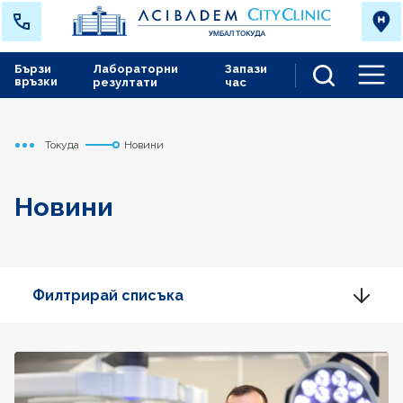
Бързи
Лабораторни
Запази
връзки
резултати
час
Men
Токуда
Новини
Начало
Новини
Филтрирай списъка