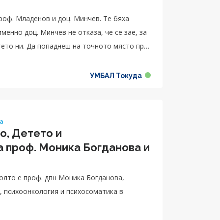
оф. Младенов и доц. Минчев. Те бяха
менно доц. Минчев не отказа, че се зае, за
тето ни. Да попаднеш на точното място при
УМБАЛ Токуда
ка
о, Детето и
а проф. Моника Богданова и
олто е проф. дпн Моника Богданова,
, психоонкология и психосоматика в