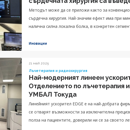
сърдечната хирургия са въвед
Методът може да се приложи както за конвенцион
сърдечна хирургия. Най-значим ефект има при ми
налична силна локална болка, в конкретен сегмен
Иновации
21 май 2025
Лъчетерапия и радиохирургия
Най-модерният линеен ускорит
Отделението по лъчетерапия и
УМБАЛ Токуда
Линейният ускорител EDGE е на най-добрата фирма
се отварят възможности за изключителна прецизн
полза на пациентите, доверили ни се за своето ле