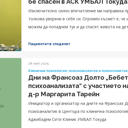
бе спасен в АСК УМБАЛ Токуда
Изключително силно впечатление ми направиха пр
толкова уверени в себе си. Огромен късмет е, че и
можем да попаднем тук и да спасят живота на де
правилните хора.
Пациентите споделят
28 май 2025
Клинична психология, психоонкология и психосомати
Дни на Франсоаз Долто „Бебет
психоанализата“ с участието н
д-р Маргарита Тарейн
Инициатор и организатор на дните на Франсоаз Д
психоаналитик в Центъра по клинична психология
Аджибадем Сити Клиник УМБАЛ Токуда