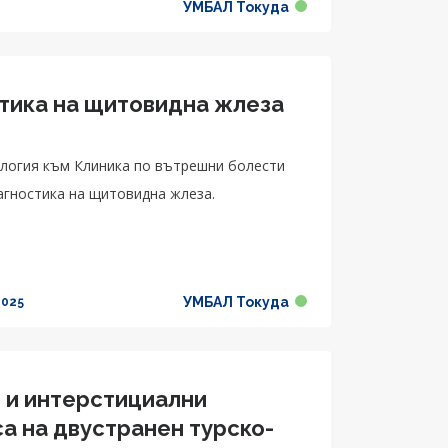
УМБАЛ Токуда
тика на щитовидна жлеза
нология към Клиника по вътрешни болести
агностика на щитовидна жлеза.
УМБАЛ Токуда
2025
я и интерстициални
а на двустранен турско-