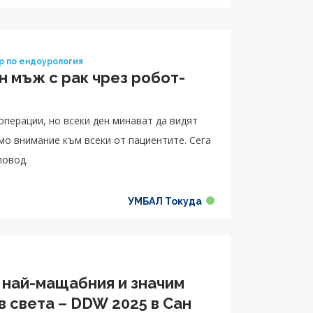
р по ендоурология
н мъж с рак чрез робот-
операции, но всеки ден минават да видят
ямо внимание към всеки от пациентите. Сега
повод.
УМБАЛ Токуда
 най-мащабния и значим
в света – DDW 2025 в Сан