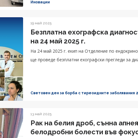
Иновации
19 май 2025
Безплатна ехографска диагнос
на 24 май 2025 г.
На 24 май 2025 г. екип на Отделение по ендокри
ще проведе безплатни ехографски прегледи за ди
Световен ден за борба с тиреоидните заболявания 
13 май 2025
Рак на белия дроб, сънна апне
белодробни болести във фокус