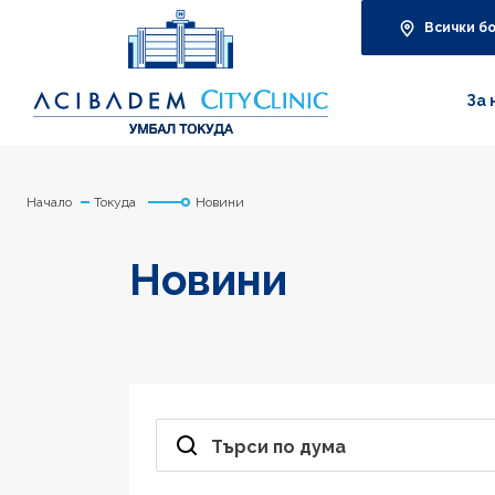
Всички б
За 
Начало
Токуда
Новини
Новини
Търси по дума