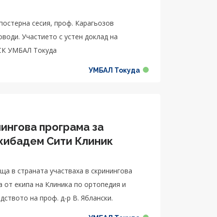
 постерна сесия, проф. Карагьозов
оводи. Участието с устен доклад на
АСК УМБАЛ Токуда
УМБАЛ Токуда
нингова програма за
ища в страната участваха в скринингова
а от екипа на Клиника по ортопедия и
ството на проф. д-р В. Яблански.