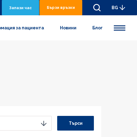
Бързи връзки
BG
Запази час
мация за пациента
Новини
Блог
Търси