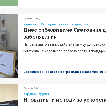
25 май 2025
Клиника по Ендокринология и Нефрология
Днес отбелязваме Световния д
заболявания
Непрекъснато взаимодействие между щитовидната
контрола на човешкото телесно тегло и поддърж
Световен ден за борба с тиреоидните заболявания 
22 май 2025
Кардиохирургия
Иновативни методи за ускорен