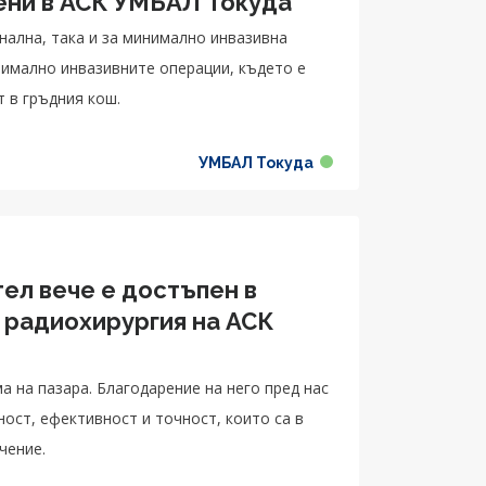
ени в АСК УМБАЛ Токуда
ална, така и за минимално инвазивна
нимално инвазивните операции, където е
т в гръдния кош.
УМБАЛ Токуда
ел вече е достъпен в
 радиохирургия на АСК
 на пазара. Благодарение на него пред нас
ост, ефективност и точност, които са в
чение.