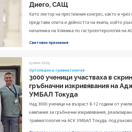
Диего, САЩ
Като лектор на престижния конгрес, както и чрез
представи опита и дейността на екипа, който рък
началника на Клиника по гастроентерология на 
Световно признание
13 юни 2025
Ортопедия и травматология
3000 ученици участваха в скри
гръбначни изкривявания на Аджибадем Сити Клиник
УМБАЛ Токуда
Над 3000 ученици на възраст 8-12 години от учил
кампания за гръбначни изкривявания, реализиран
травматология на АСК УМБАЛ Токуда, под ръковод