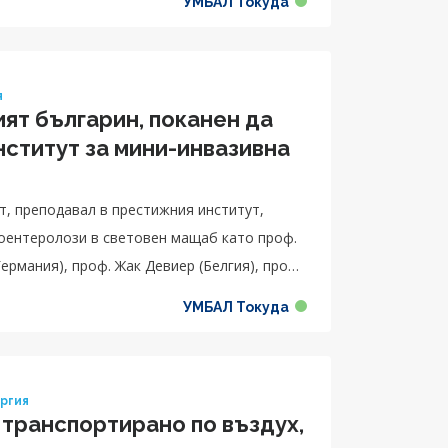
УМБАЛ Токуда
я
ят българин, поканен да
нститут за мини-инвазивна
т, преподавал в престижния институт,
роентеролози в световен мащаб като проф.
ермания), проф. Жак Девиер (Белгия), проф.
УМБАЛ Токуда
ургия
 транспортирано по въздух,