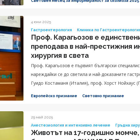
Световен месец за информираност за сколиоза 2025
4 юни 2025
Гастроентерология
Клиника по Гастроентерологи
Проф. Карагьозов е единствени
преподава в най-престижния и
хирургия в света
Проф. Карагьозов е първият български специалис
нареждайки се до светила и най-доказаните гаст
Гуидо Костаманя (Италия), проф. Хорст Нойхаус (Г
Марк Джованини (Франция) и др.
Европейско признание
Световно признание
29 май 2025
Анестезиология и интензивно лечение
Гръдна хир
Животът на 17-годишно момче,