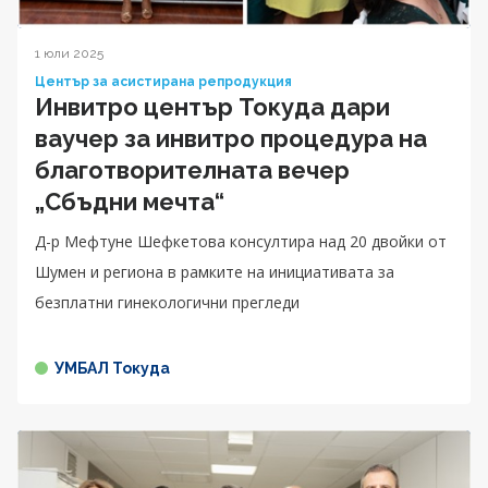
1 юли 2025
Център за асистирана репродукция
Инвитро център Токуда дари
ваучер за инвитро процедура на
благотворителнатa вечер
„Сбъдни мечта“
Д-р Мефтуне Шефкетова консултира над 20 двойки от
Шумен и региона в рамките на инициативата за
безплатни гинекологични прегледи
УМБАЛ Токуда