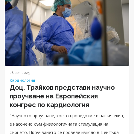
28 сеп 2025
Кардиология
Доц. Трайков представи научно
проучване на Европейския
конгрес по кардиология
"Научното проучване, което проведохме в нашия екип,
е насочено към физиологичната стимулация на
сърцето. Проучването се проведе изцяло в Центъра