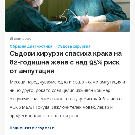
18 юни 2025
Образна диагностика
Съдова хирургия
Съдови хирурзи спасиха крака на
82-годишна жена с над 95% риск
от ампутация
Месеци наред чувахме едно и също - само ампутация и
нищо друго, докато след целия изживян кошмар
открихме спасение в лицето на д-р Николай Вълчев от
АСК УМБАЛ Токуда. Изключителен човек, лекар и
професионалист със златни ръце!
Пациентите споделят