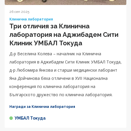
26 сеп 2025
Клинична лаборатория
Три отличия за Клинична
лаборатория на Аджибадем Сити
Клиник УМБАЛ Токуда
Д-р Веселина Колева – началник на Клинична
лаборатория в Аджибадем Сити Клиник УМБАЛ Токуда,
д-р Любомира Янкова и старши медицински лаборант
Яна Дойчинова бяха отличени в XVII Национална
конференция по клинична лаборатория на
Българското дружество по клинична лаборатория.
Награди за Клинична лаборатория
УМБАЛ Токуда