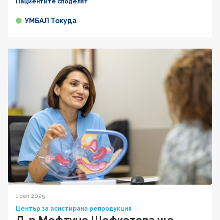
Пациентите споделят
УМБАЛ Токуда
1 сеп 2025
Център за асистирана репродукция
Д-р Мефтуне Шефкетова ще