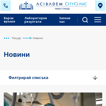
Бързи
Лабораторни
Запази
връзки
резултати
час
Men
Токуда
Новини
Начало
Новини
Филтрирай списъка