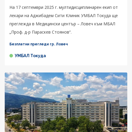
На 17 септември 2025 г. мултидисциплинарен екип от
лекари на Аджибадем Сити Клиник УМБАЛ Токуда ще
преглежда в Медицински център – Ловеч към МБАЛ
„Проф. д-р Параскев Стоянов“.
Безплатни прегледи гр. Ловеч
УМБАЛ Токуда