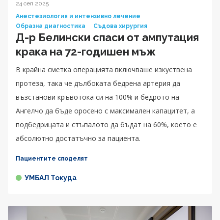
24 сеп 2025
Анестезиология и интензивно лечение
Образна диагностика
Съдова хирургия
Д-р Белински спаси от ампутация
крака на 72-годишен мъж
В крайна сметка операцията включваше изкуствена
протеза, така че дълбоката бедрена артерия да
възстанови кръвотока си на 100% и бедрото на
Ангелчо да бъде оросено с максимален капацитет, а
подбедрицата и стъпалото да бъдат на 60%, което е
абсолютно достатъчно за пациента.
Пациентите споделят
УМБАЛ Токуда