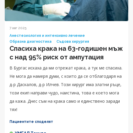
7 авг 2025
Анестезиология и интензивно лечение
Образна диагностика
Съдова хирургия
Спасиха крака на 63-годишен мъж
с над 95% риск от ампутация
В Бургас искаха да ми отрежат крака, а тук ме спасиха.
Не мога да намеря думи, с които да се отблагодаря на
д-р Даскалов, д-р Илчев. Този хирург има златни ръце,
този екип направи чудо, наистина, това е което мога
да кажа. Днес съм на крака само и единствено заради
тях!
Пациентите споделят