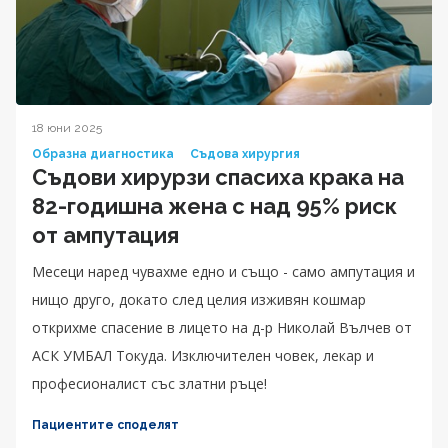
18 юни 2025
Образна диагностика
Съдова хирургия
Съдови хирурзи спасиха крака на
82-годишна жена с над 95% риск
от ампутация
Месеци наред чувахме едно и също - само ампутация и
нищо друго, докато след целия изживян кошмар
открихме спасение в лицето на д-р Николай Вълчев от
АСК УМБАЛ Токуда. Изключителен човек, лекар и
професионалист със златни ръце!
Пациентите споделят