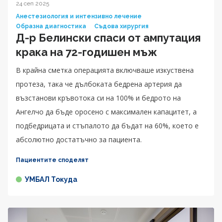
24 сеп 2025
Анестезиология и интензивно лечение
Образна диагностика
Съдова хирургия
Д-р Белински спаси от ампутация
крака на 72-годишен мъж
В крайна сметка операцията включваше изкуствена
протеза, така че дълбоката бедрена артерия да
възстанови кръвотока си на 100% и бедрото на
Ангелчо да бъде оросено с максимален капацитет, а
подбедрицата и стъпалото да бъдат на 60%, което е
абсолютно достатъчно за пациента.
Пациентите споделят
УМБАЛ Токуда