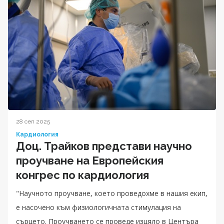
28 сеп 2025
Кардиология
Доц. Трайков представи научно
проучване на Европейския
конгрес по кардиология
"Научното проучване, което проведохме в нашия екип,
е насочено към физиологичната стимулация на
сърцето. Проучването се проведе изцяло в Центъра