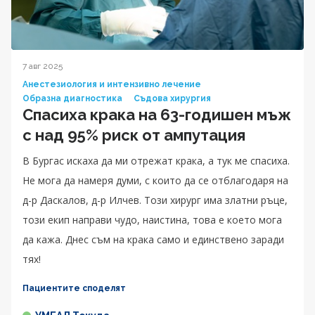
7 авг 2025
Анестезиология и интензивно лечение
Образна диагностика
Съдова хирургия
Спасиха крака на 63-годишен мъж
с над 95% риск от ампутация
В Бургас искаха да ми отрежат крака, а тук ме спасиха.
Не мога да намеря думи, с които да се отблагодаря на
д-р Даскалов, д-р Илчев. Този хирург има златни ръце,
този екип направи чудо, наистина, това е което мога
да кажа. Днес съм на крака само и единствено заради
тях!
Пациентите споделят