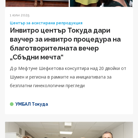
1 юли 2025
Център за асистирана репродукция
Инвитро център Токуда дари
ваучер за инвитро процедура на
благотворителнатa вечер
„Сбъдни мечта“
Д-р Мефтуне Шефкетова консултира над 20 двойки от
Шумен и региона в рамките на инициативата за
безплатни гинекологични прегледи
УМБАЛ Токуда