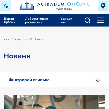
Бързи
Лабораторни
Запази
връзки
резултати
час
Men
Токуда
Новини
Начало
Новини
Филтрирай списъка