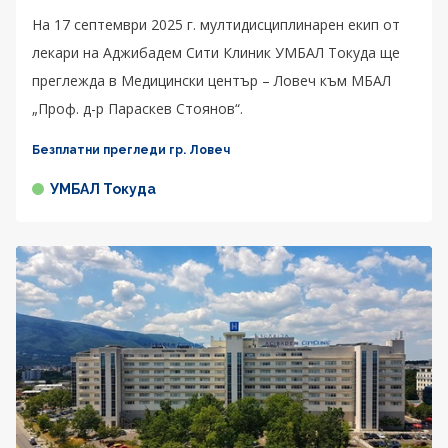
На 17 септември 2025 г. мултидисциплинарен екип от
лекари на Аджибадем Сити Клиник УМБАЛ Токуда ще
преглежда в Медицински център – Ловеч към МБАЛ
„Проф. д-р Параскев Стоянов“.
Безплатни прегледи гр. Ловеч
УМБАЛ Токуда