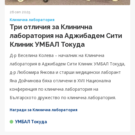
26 сеп 2025
Клинична лаборатория
Три отличия за Клинична
лаборатория на Аджибадем Сити
Клиник УМБАЛ Токуда
Д-р Веселина Колева – началник на Клинична
лаборатория в Аджибадем Сити Клиник УМБАЛ Токуда,
д-р Любомира Янкова и старши медицински лаборант
Яна Дойчинова бяха отличени в XVII Национална
конференция по клинична лаборатория на
Българското дружество по клинична лаборатория.
Награди за Клинична лаборатория
УМБАЛ Токуда