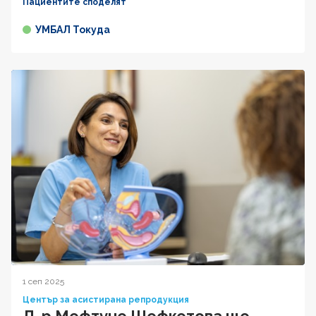
Пациентите споделят
УМБАЛ Токуда
1 сеп 2025
Център за асистирана репродукция
Д-р Мефтуне Шефкетова ще