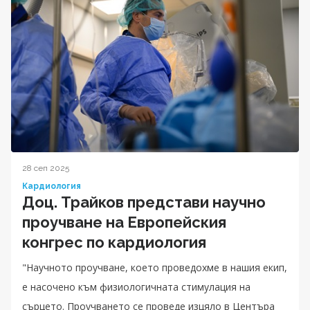
28 сеп 2025
Кардиология
Доц. Трайков представи научно
проучване на Европейския
конгрес по кардиология
"Научното проучване, което проведохме в нашия екип,
е насочено към физиологичната стимулация на
сърцето. Проучването се проведе изцяло в Центъра