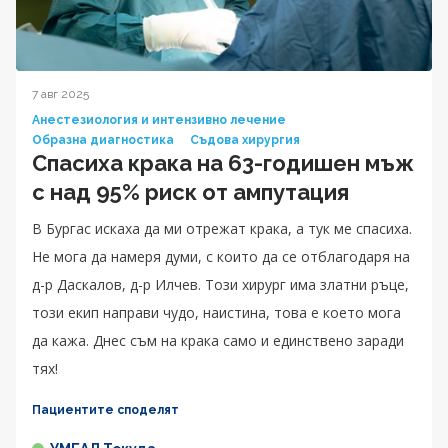
7 авг 2025
Анестезиология и интензивно лечение
Образна диагностика
Съдова хирургия
Спасиха крака на 63-годишен мъж
с над 95% риск от ампутация
В Бургас искаха да ми отрежат крака, а тук ме спасиха.
Не мога да намеря думи, с които да се отблагодаря на
д-р Даскалов, д-р Илчев. Този хирург има златни ръце,
този екип направи чудо, наистина, това е което мога
да кажа. Днес съм на крака само и единствено заради
тях!
Пациентите споделят