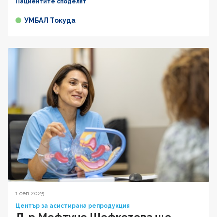
Пациентите споделят
УМБАЛ Токуда
1 сеп 2025
Център за асистирана репродукция
Д-р Мефтуне Шефкетова ще