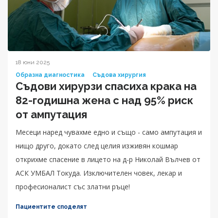
18 юни 2025
Образна диагностика
Съдова хирургия
Съдови хирурзи спасиха крака на
82-годишна жена с над 95% риск
от ампутация
Месеци наред чувахме едно и също - само ампутация и
нищо друго, докато след целия изживян кошмар
открихме спасение в лицето на д-р Николай Вълчев от
АСК УМБАЛ Токуда. Изключителен човек, лекар и
професионалист със златни ръце!
Пациентите споделят