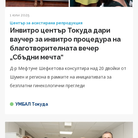
1 юли 2025
Център за асистирана репродукция
Инвитро център Токуда дари
ваучер за инвитро процедура на
благотворителнатa вечер
„Сбъдни мечта“
Д-р Мефтуне Шефкетова консултира над 20 двойки от
Шумен и региона в рамките на инициативата за
безплатни гинекологични прегледи
УМБАЛ Токуда