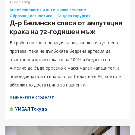
24 сеп 2025
Анестезиология и интензивно лечение
Образна диагностика
Съдова хирургия
Д-р Белински спаси от ампутация
крака на 72-годишен мъж
В крайна сметка операцията включваше изкуствена
протеза, така че дълбоката бедрена артерия да
възстанови кръвотока си на 100% и бедрото на
Ангелчо да бъде оросено с максимален капацитет, а
подбедрицата и стъпалото да бъдат на 60%, което е
абсолютно достатъчно за пациента.
Пациентите споделят
УМБАЛ Токуда