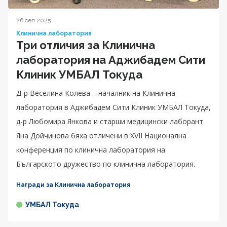
26 сеп 2025
Клинична лаборатория
Три отличия за Клинична
лаборатория на Аджибадем Сити
Клиник УМБАЛ Токуда
Д-р Веселина Колева – началник на Клинична
лаборатория в Аджибадем Сити Клиник УМБАЛ Токуда,
д-р Любомира Янкова и старши медицински лаборант
Яна Дойчинова бяха отличени в XVII Национална
конференция по клинична лаборатория на
Българското дружество по клинична лаборатория.
Награди за Клинична лаборатория
УМБАЛ Токуда