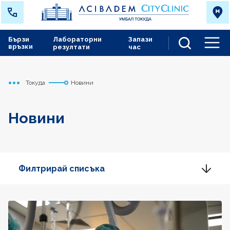
Бързи
Лабораторни
Запази
връзки
резултати
час
Men
Токуда
Новини
Начало
Новини
Филтрирай списъка