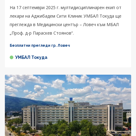
На 17 септември 2025 г. мултидисциплинарен екип от
лекари на Аджибадем Сити Клиник УМБАЛ Токуда ще
преглежда в Медицински център – Ловеч към МБАЛ
„Проф. д-р Параскев Стоянов“.
Безплатни прегледи гр. Ловеч
УМБАЛ Токуда