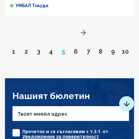
УМБАЛ Токуда
Go to next page
Go to page
Go to page
Go to page
Go to page
Page
Go to page
Go to page
Go to page
Go to pa
Go to
1
2
3
4
5
6
7
8
9
10
Нашият бюлетин
Твоят имейл адрес
Прочетох и се съгласявам с т.3.1. от
Уведомление за поверителност