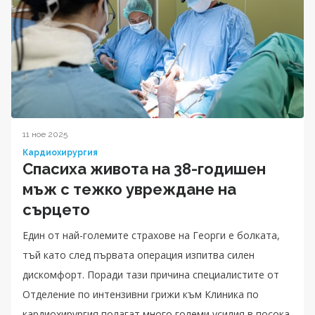
11 ное 2025
Кардиохирургия
Спасиха живота на 38-годишен
мъж с тежко увреждане на
сърцето
Един от най-големите страхове на Георги е болката,
тъй като след първата операция изпитва силен
дискомфорт. Поради тази причина специалистите от
Отделение по интензивни грижи към Клиника по
кардиохирургия полагат много големи усилия в посока