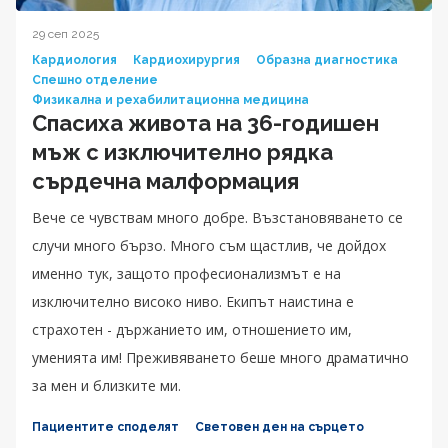
29 сеп 2025
Кардиология
Кардиохирургия
Образна диагностика
Спешно отделение
Физикална и рехабилитационна медицина
Спасиха живота на 36-годишен
мъж с изключително рядка
сърдечна малформация
Вече се чувствам много добре. Възстановяването се
случи много бързо. Много съм щастлив, че дойдох
именно тук, защото професионализмът е на
изключително високо ниво. Екипът наистина е
страхотен - държанието им, отношението им,
уменията им! Преживяването беше много драматично
за мен и близките ми.
Пациентите споделят
Световен ден на сърцето