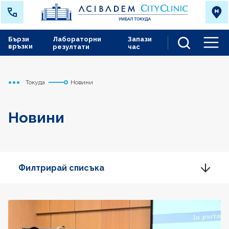
Бързи
Лабораторни
Запази
връзки
резултати
час
Men
Токуда
Новини
Начало
Новини
Филтрирай списъка