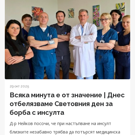
29 окт 2025
Всяка минута е от значение | Днес
отбелязваме Световния ден за
борба с инсулта
Д-р Нейков посочи, че при настъпване на инсулт
близките незабавно трябва да потърсят медицинска