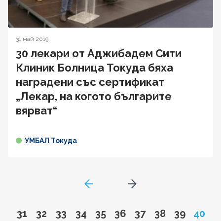
31 май 2019
30 лекари от Аджибадем Сити
Клиник Болница Токуда бяха
наградени със сертификат
„Лекар, на когото българите
вярват“
УМБАЛ Токуда
GoToPreviousPage
Go to next page
Go to page
Go to page
Go to page
Go to page
Go to page
Go to page
Go to page
Go to page
Go to pa
Page
31
32
33
34
35
36
37
38
39
40