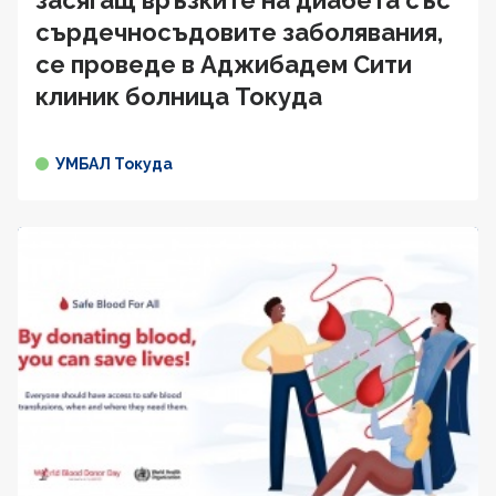
засягащ връзките на диабета със
сърдечносъдовите заболявания,
се проведе в Аджибадем Сити
клиник болница Токуда
УМБАЛ Токуда