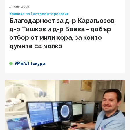
19 юни 2019
Клиника по Гастроентерология
Благодарност за д-р Карагьозов,
д-р Тишков и д-р Боева - добър
отбор от мили хора, за които
думите са малко
УМБАЛ Токуда