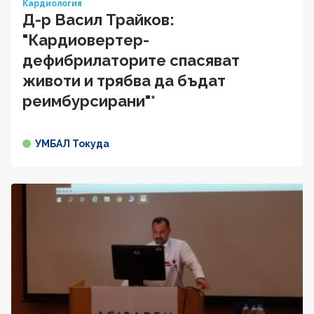
Кардиология
Д-р Васил Трайков:
"Кардиовертер-
дефибрилаторите спасяват
животи и трябва да бъдат
реимбурсирани"*
УМБАЛ Токуда