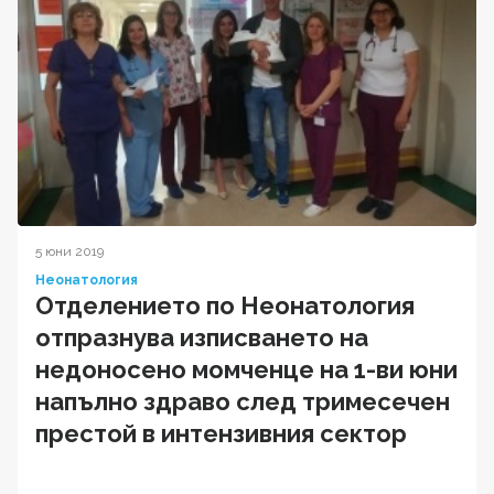
5 юни 2019
Неонатология
Отделението по Неонатология
отпразнува изписването на
недоносено момченце на 1-ви юни
напълно здраво след тримесечен
престой в интензивния сектор