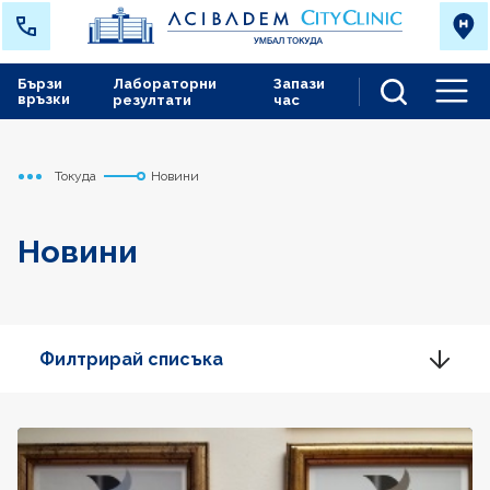
Бързи
Лабораторни
Запази
връзки
резултати
час
Men
Токуда
Новини
Начало
Новини
Филтрирай списъка