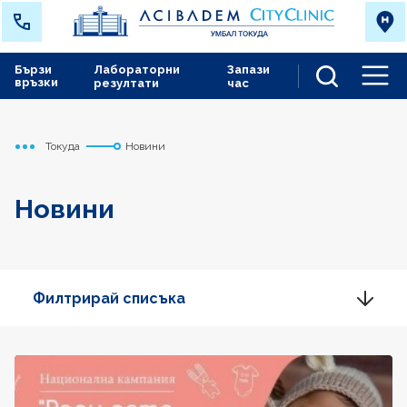
Бързи
Лабораторни
Запази
връзки
резултати
час
Men
Токуда
Новини
Начало
Новини
Филтрирай списъка