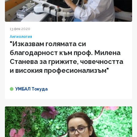
13 фев 2020
Ангиология
"Изказвам голямата си
благодарност към проф. Милена
Станева за грижите, човечността
и високия професионализъм"
УМБАЛ Токуда