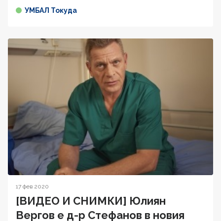
УМБАЛ Токуда
17 фев 2020
[ВИДЕО И СНИМКИ] Юлиян
Вергов е д-р Стефанов в новия