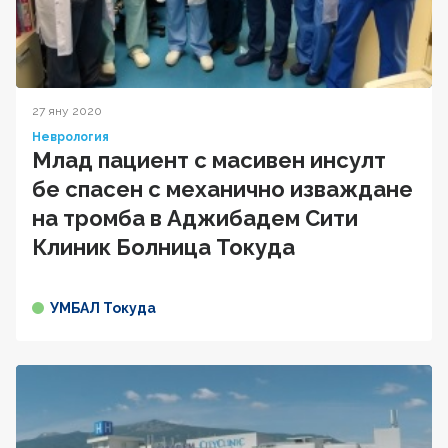
27 яну 2020
Неврология
Млад пациент с масивен инсулт
бе спасен с механично изваждане
на тромба в Аджибадем Сити
Клиник Болница Токуда
УМБАЛ Токуда