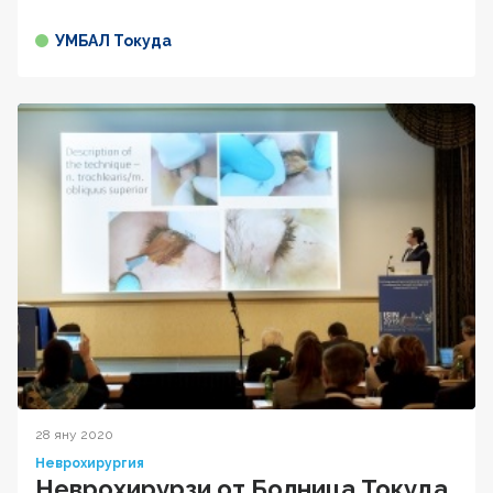
УМБАЛ Токуда
28 яну 2020
Неврохирургия
Неврохирурзи от Болница Токуда