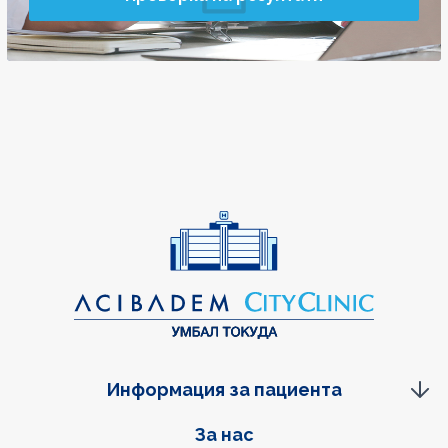
Информация за пациента
Фуутер навигация
За нас