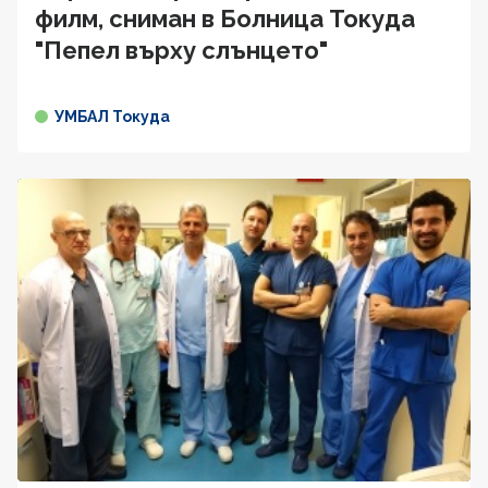
филм, сниман в Болница Токуда
"Пепел върху слънцето"
УМБАЛ Токуда