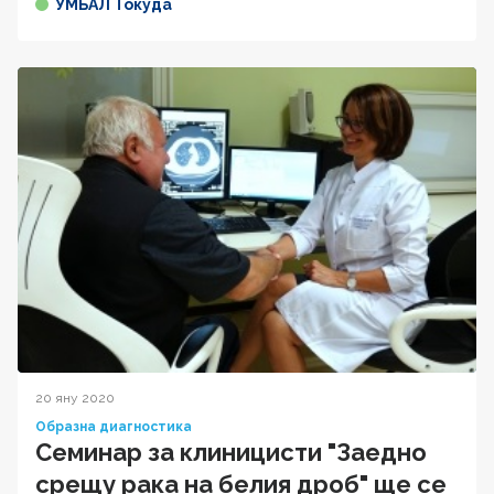
УМБАЛ Токуда
20 яну 2020
Образна диагностика
Семинар за клиницисти "Заедно
срещу рака на белия дроб" ще се