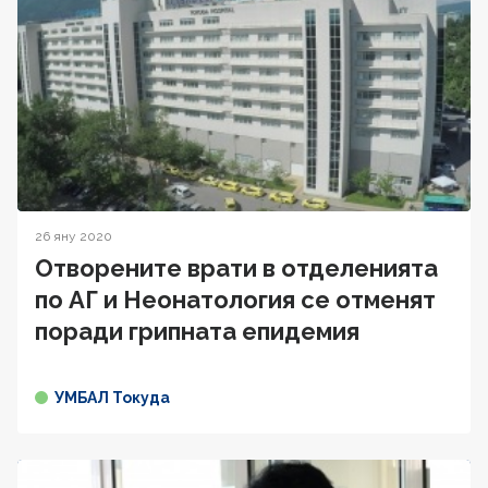
26 яну 2020
Отворените врати в отделенията
по АГ и Неонатология се отменят
поради грипната епидемия
УМБАЛ Токуда