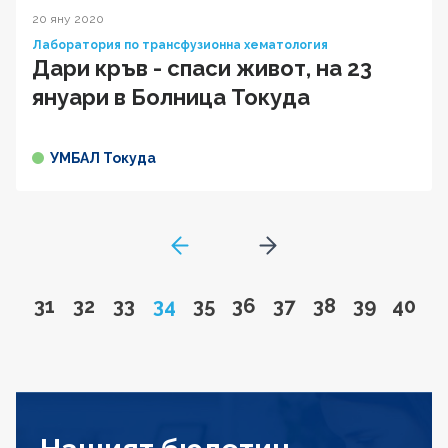
20 яну 2020
Лаборатория по трансфузионна хематология
Дари кръв - спаси живот, на 23
януари в Болница Токуда
УМБАЛ Токуда
GoToPreviousPage
Go to next page
Go to page
Go to page
Go to page
Page
Go to page
Go to page
Go to page
Go to page
Go to pa
Go to
31
32
33
34
35
36
37
38
39
40