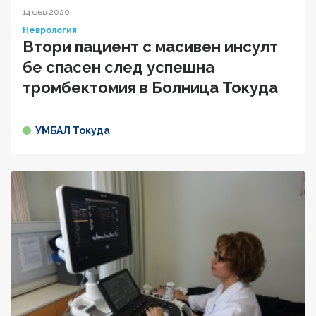
14 фев 2020
Неврология
Втори пациент с масивен инсулт
бе спасен след успешна
тромбектомия в Болница Токуда
УМБАЛ Токуда