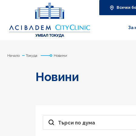
Всички б
За 
Начало
Токуда
Новини
Новини
Търси по дума