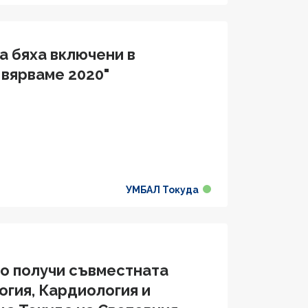
а бяха включени в
 вярваме 2020"
УМБАЛ Токуда
во получи съвместната
огия, Кардиология и