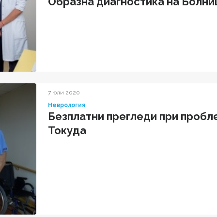
Образна диагностика на Болни
конгрес по Ангиология
7 юли 2020
Неврология
Безплатни прегледи при пробл
Токуда