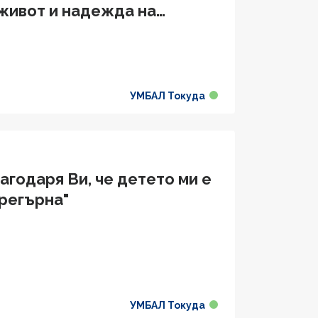
 живот и надежда на
ашата компетентност"
УМБАЛ Токуда
годаря Ви, че детето ми е
прегърна"
УМБАЛ Токуда