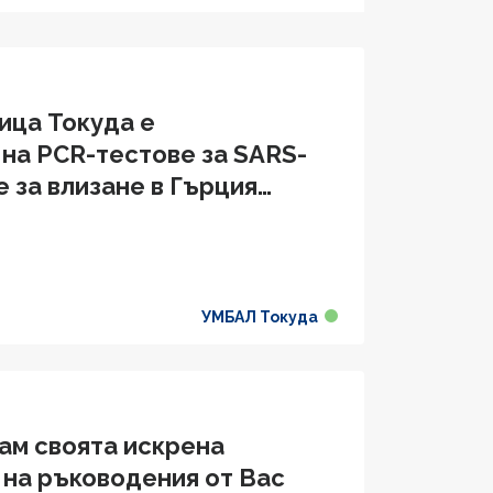
ица Токуда е
на PCR-тестове за SARS-
 за влизане в Гърция
УМБАЛ Токуда
ам своята искрена
 на ръководения от Вас