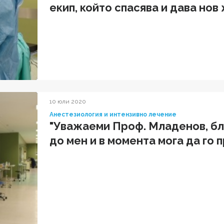
екип, който спасява и дава нов
пациентите, доверили се на в
10 юли 2020
Анестезиология и интензивно лечение
"Уважаеми Проф. Младенов, бла
до мен и в момента мога да го 