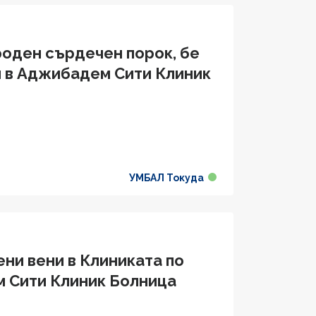
роден сърдечен порок, бе
я в Аджибадем Сити Клиник
УМБАЛ Токуда
ни вени в Клиниката по
м Сити Клиник Болница