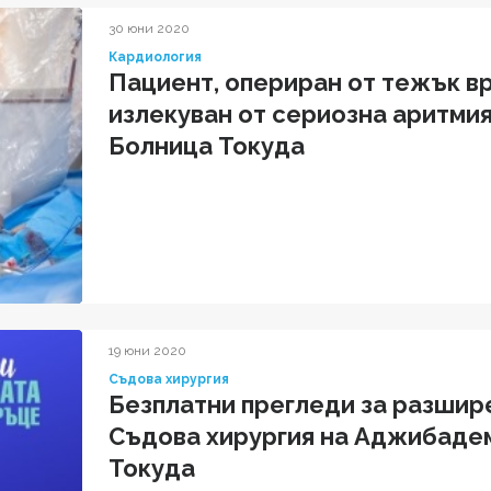
30 юни 2020
Кардиология
Пациент, опериран от тежък в
излекуван от сериозна аритми
Болница Токуда
19 юни 2020
Съдова хирургия
Безплатни прегледи за разшире
Съдова хирургия на Аджибаде
Токуда