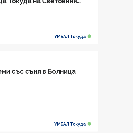
ца Токуда на Световния
УМБАЛ Токуда
еми със съня в Болница
УМБАЛ Токуда