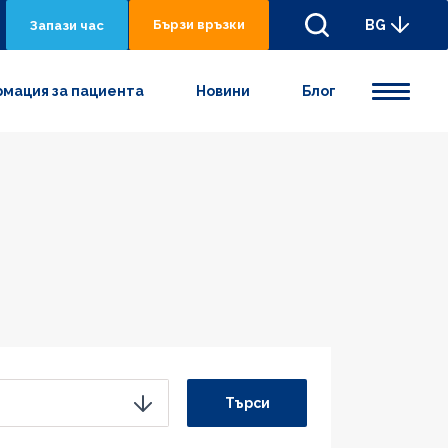
Бързи връзки
BG
Запази час
мация за пациента
Новини
Блог
Търси