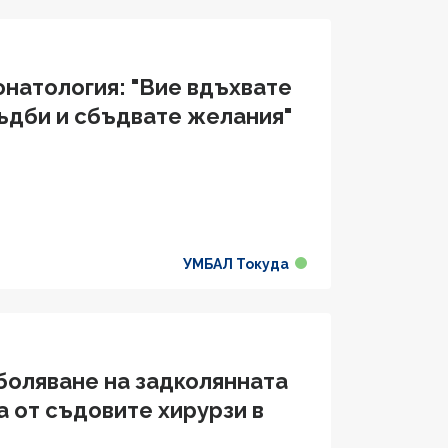
онатология: "Вие вдъхвате
ъдби и сбъдвате желания"
УМБАЛ Токуда
боляване на задколянната
 от съдовите хирурзи в