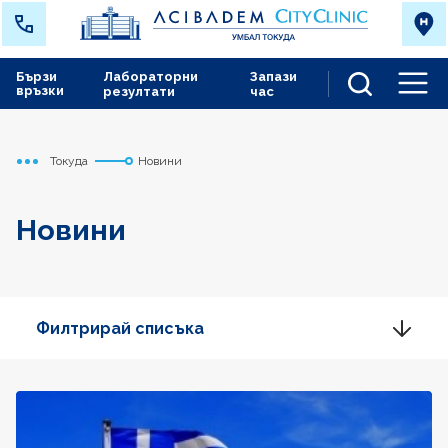
Бързи
Лабораторни
Запази
връзки
резултати
час
Men
Токуда
Новини
Начало
Новини
Филтрирай списъка