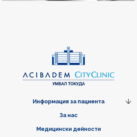
Информация за пациента
Фуутер навигация
За нас
Медицински дейности