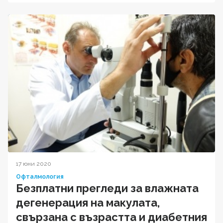
17 юни 2020
Офталмология
Безплатни прегледи за влажната
дегенерация на макулата,
свързана с възрастта и диабетния