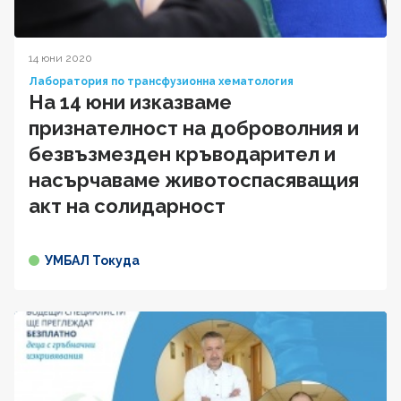
14 юни 2020
Лаборатория по трансфузионна хематология
На 14 юни изказваме
признателност на доброволния и
безвъзмезден кръводарител и
насърчаваме животоспасяващия
акт на солидарност
УМБАЛ Токуда