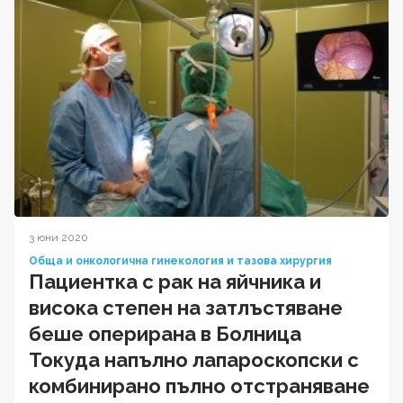
3 юни 2020
Обща и онкологична гинекология и тазова хирургия
Пациентка с рак на яйчника и
висока степен на затлъстяване
беше оперирана в Болница
Токуда напълно лапароскопски с
комбинирано пълно отстраняване