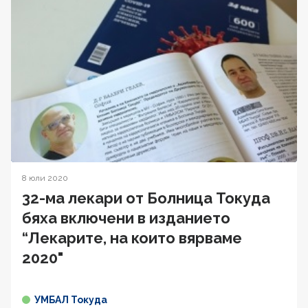
8 юли 2020
32-ма лекари от Болница Токуда
бяха включени в изданието
“Лекарите, на които вярваме
2020"
УМБАЛ Токуда