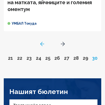
на матката, яйчниците и големия
оментум
УМБАЛ Токуда
GoToPreviousPage
Go to next page
Go to page
Go to page
Go to page
Go to page
Go to page
Go to page
Go to page
Go to page
Go to pa
Page
21
22
23
24
25
26
27
28
29
30
Нашият бюлетин