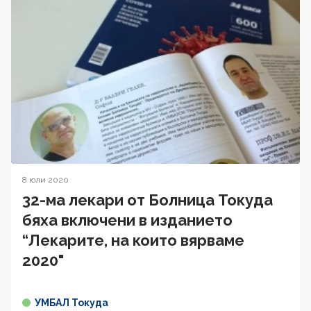
8 юли 2020
32-ма лекари от Болница Токуда
бяха включени в изданието
“Лекарите, на които вярваме
2020"
УМБАЛ Токуда