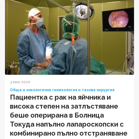
3 юни 2020
Обща и онкологична гинекология и тазова хирургия
Пациентка с рак на яйчника и
висока степен на затлъстяване
беше оперирана в Болница
Токуда напълно лапароскопски с
комбинирано пълно отстраняване