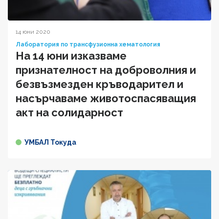
14 юни 2020
Лаборатория по трансфузионна хематология
На 14 юни изказваме
признателност на доброволния и
безвъзмезден кръводарител и
насърчаваме животоспасяващия
акт на солидарност
УМБАЛ Токуда