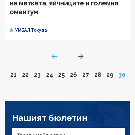
на матката, яйчниците и големия
оментум
УМБАЛ Токуда
GoToPreviousPage
Go to next page
Go to page
Go to page
Go to page
Go to page
Go to page
Go to page
Go to page
Go to page
Go to pa
Page
21
22
23
24
25
26
27
28
29
30
Нашият бюлетин