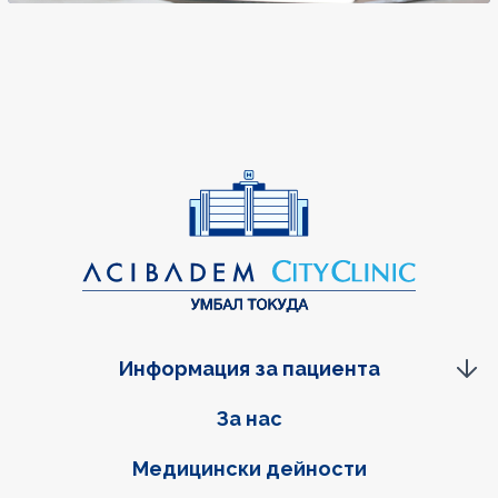
Информация за пациента
Фуутер навигация
За нас
Медицински дейности