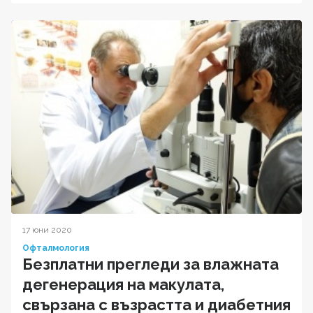
17 юни 2020
Офталмология
Безплатни прегледи за влажната
дегенерация на макулата,
свързана с възрастта и диабетния