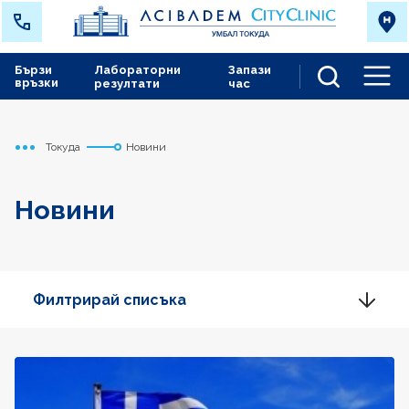
Бързи
Лабораторни
Запази
връзки
резултати
час
Men
Токуда
Новини
Начало
Новини
Филтрирай списъка