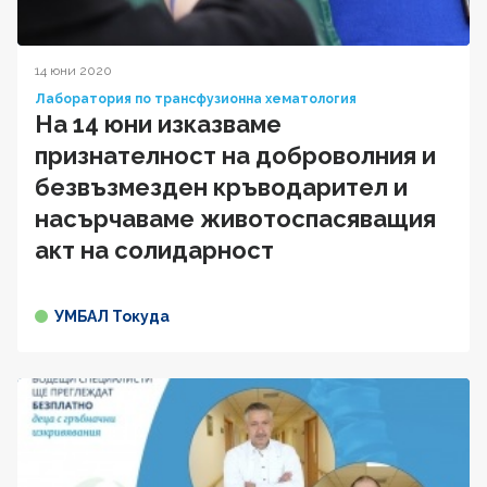
14 юни 2020
Лаборатория по трансфузионна хематология
На 14 юни изказваме
признателност на доброволния и
безвъзмезден кръводарител и
насърчаваме животоспасяващия
акт на солидарност
УМБАЛ Токуда