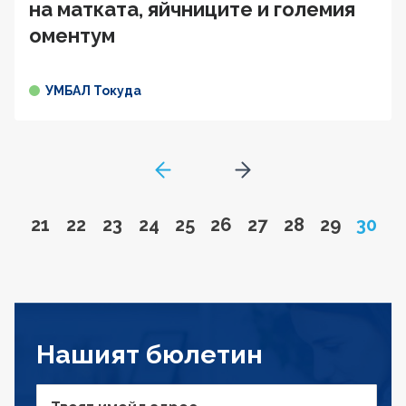
на матката, яйчниците и големия
оментум
УМБАЛ Токуда
GoToPreviousPage
Go to next page
Go to page
Go to page
Go to page
Go to page
Go to page
Go to page
Go to page
Go to page
Go to pa
Page
21
22
23
24
25
26
27
28
29
30
Нашият бюлетин