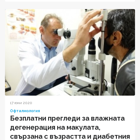
17 юни 2020
Офталмология
Безплатни прегледи за влажната
дегенерация на макулата,
свързана с възрастта и диабетния