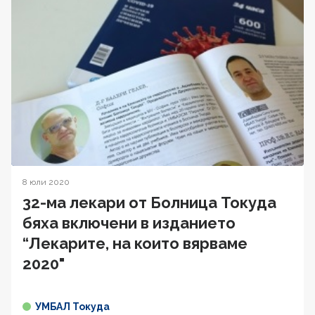
8 юли 2020
32-ма лекари от Болница Токуда
бяха включени в изданието
“Лекарите, на които вярваме
2020"
УМБАЛ Токуда