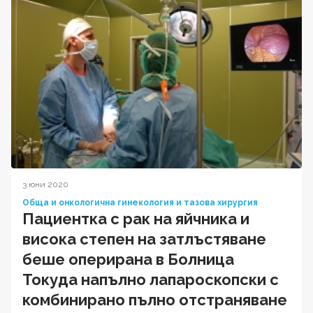
3 юни 2020
Обща и онкологична гинекология и тазова хирургия
Пациентка с рак на яйчника и
висока степен на затлъстяване
беше оперирана в Болница
Токуда напълно лапароскопски с
комбинирано пълно отстраняване