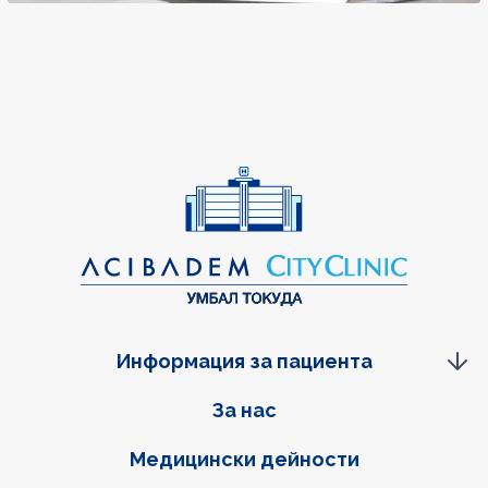
Информация за пациента
Фуутер навигация
За нас
Медицински дейности