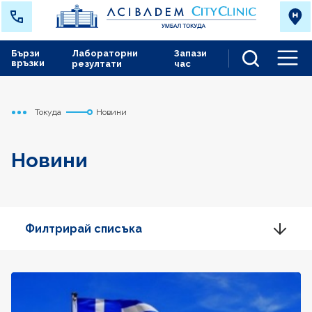
Бързи
Лабораторни
Запази
връзки
резултати
час
Men
Токуда
Новини
Начало
Новини
Филтрирай списъка