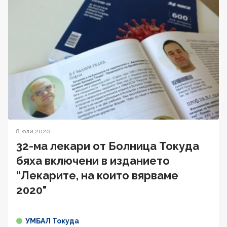
8 юли 2020
32-ма лекари от Болница Токуда
бяха включени в изданието
“Лекарите, на които вярваме
2020"
УМБАЛ Токуда