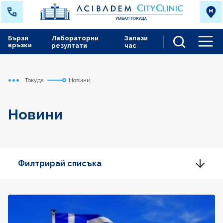
Бързи
Лабораторни
Запази
връзки
резултати
час
Men
Токуда
Новини
Начало
Новини
Филтрирай списъка