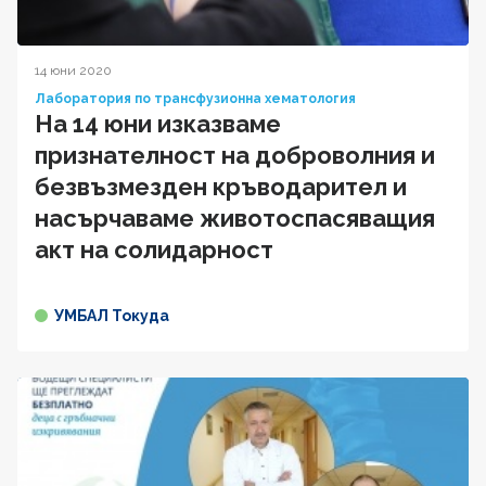
14 юни 2020
Лаборатория по трансфузионна хематология
На 14 юни изказваме
признателност на доброволния и
безвъзмезден кръводарител и
насърчаваме животоспасяващия
акт на солидарност
УМБАЛ Токуда