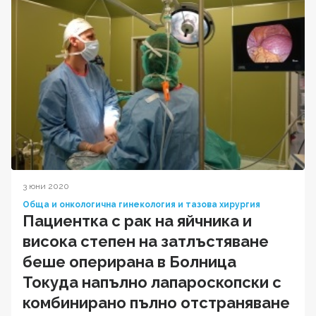
3 юни 2020
Обща и онкологична гинекология и тазова хирургия
Пациентка с рак на яйчника и
висока степен на затлъстяване
беше оперирана в Болница
Токуда напълно лапароскопски с
комбинирано пълно отстраняване