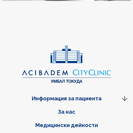
Информация за пациента
Фуутер навигация
За нас
Медицински дейности