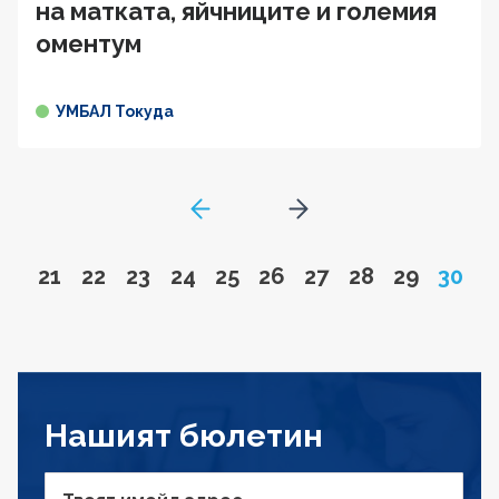
на матката, яйчниците и големия
оментум
УМБАЛ Токуда
GoToPreviousPage
Go to next page
Go to page
Go to page
Go to page
Go to page
Go to page
Go to page
Go to page
Go to page
Go to pa
Page
21
22
23
24
25
26
27
28
29
30
Нашият бюлетин