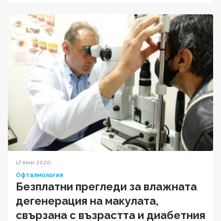
17 юни 2020
Офталмология
Безплатни прегледи за влажната
дегенерация на макулата,
свързана с възрастта и диабетния