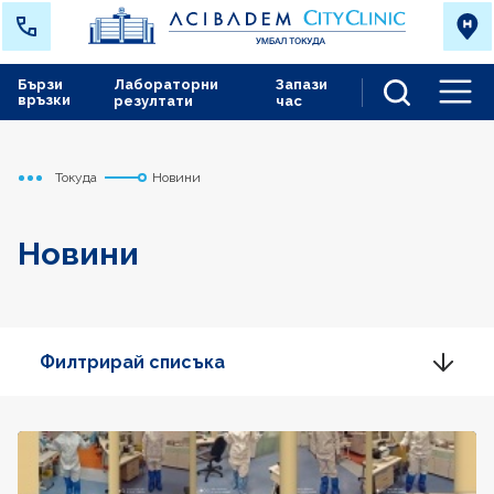
Бързи
Лабораторни
Запази
връзки
резултати
час
Men
Токуда
Новини
Начало
Новини
Филтрирай списъка