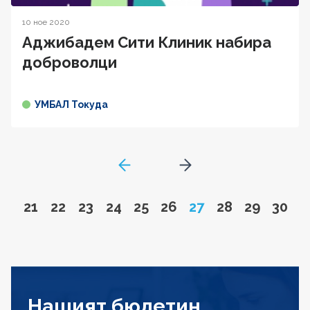
10 ное 2020
Аджибадем Сити Клиник набира
доброволци
УМБАЛ Токуда
GoToPreviousPage
Go to next page
Go to page
Go to page
Go to page
Go to page
Go to page
Go to page
Page
Go to page
Go to pa
Go to
21
22
23
24
25
26
27
28
29
30
Нашият бюлетин