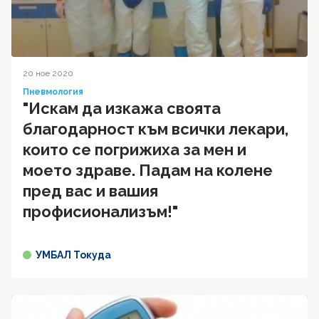
20 ное 2020
Пневмология
"Искам да изкажа своята
благодарност към всички лекари,
които се погрижиха за мен и
моето здраве. Падам на колене
пред вас и вашия
профисионализъм!"
УМБАЛ Токуда