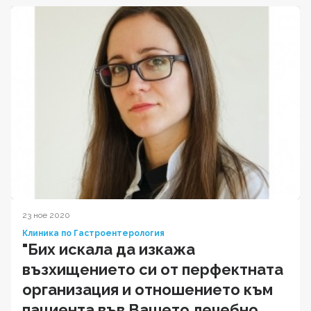
23 ное 2020
Клиника по Гастроентерология
"Бих искала да изкажа
възхищението си от перфектната
организация и отношението към
пациента във Вашето лечебно