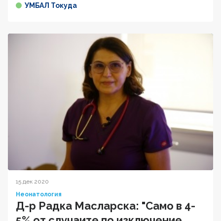
УМБАЛ Токуда
15 дек 2020
Неонатология
Д-р Радка Масларска: "Само в 4-
5% от случаите по изключение