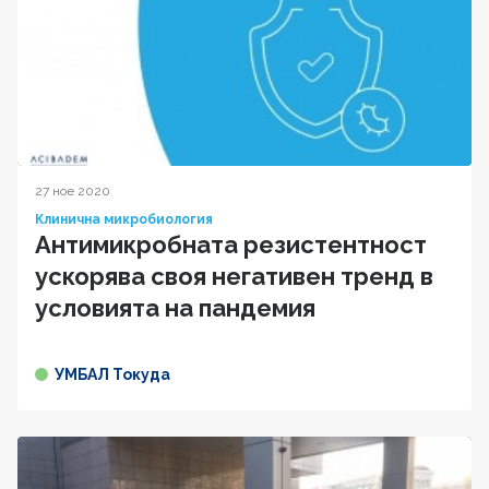
27 ное 2020
Клинична микробиология
Антимикробната резистентност
ускорява своя негативен тренд в
условията на пандемия
УМБАЛ Токуда