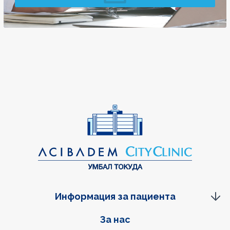
Информация за пациента
Фуутер навигация
За нас