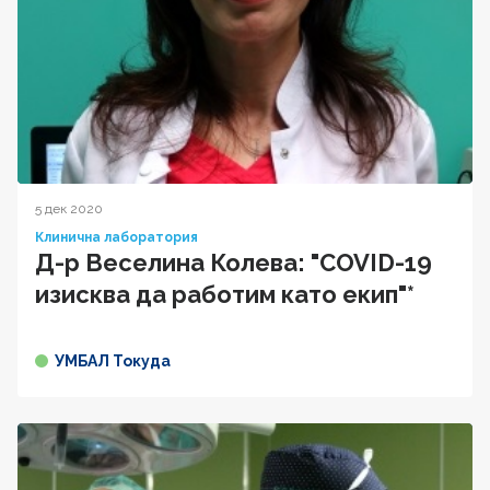
5 дек 2020
Клинична лаборатория
Д-р Веселина Колева: "COVID-19
изисква да работим като екип"*
УМБАЛ Токуда