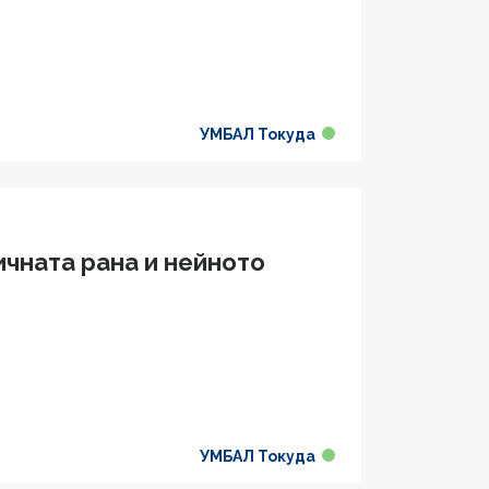
УМБАЛ Токуда
ичната рана и нейното
УМБАЛ Токуда