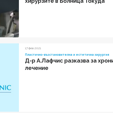
хирурзите в Болница Токуда
17 фев 2021
Пластично-възстановителна и естетична хирургия
Д-р А.Лафчис разказва за хрон
лечение