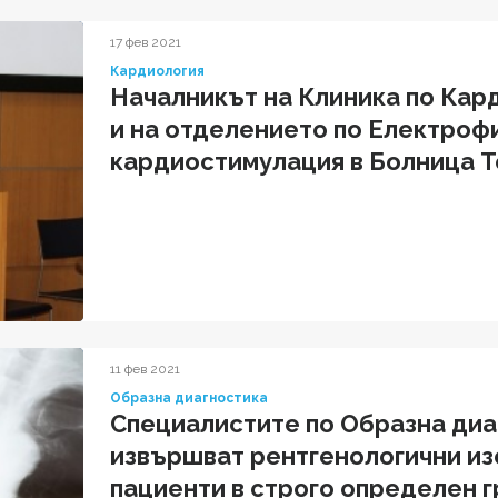
17 фев 2021
Кардиология
Началникът на Клиника по Кар
и на отделението по Електроф
кардиостимулация в Болница Т
защитиха докторски степени
11 фев 2021
Образна диагностика
Специалистите по Образна диа
извършват рентгенологични из
пациенти в строго определен 