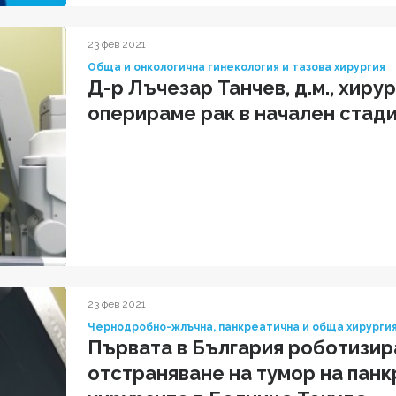
23 фев 2021
Обща и онкологична гинекология и тазова хирургия
Д-р Лъчезар Танчев, д.м., хирур
оперираме рак в начален стад
23 фев 2021
Чернодробно-жлъчна, панкреатична и обща хирурги
Първата в България роботизир
отстраняване на тумор на пан