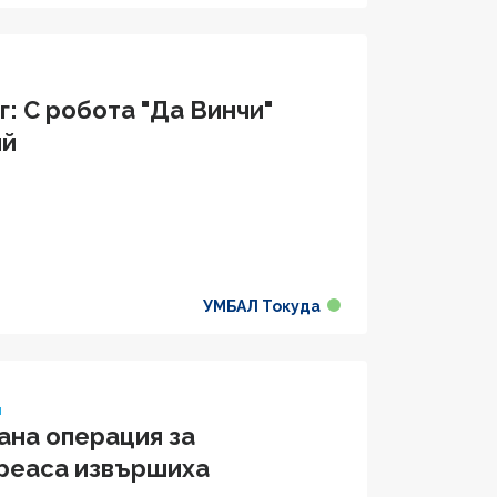
г: С робота "Да Винчи"
ий
УМБАЛ Токуда
я
ана операция за
креаса извършиха