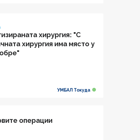
я
изираната хирургия: "С
чната хирургия има място у
добре"
УМБАЛ Токуда
овите операции