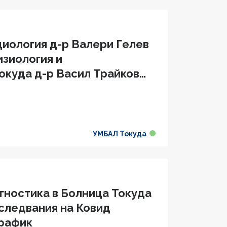
диология д-р Валери Гелев
изиология и
окуда д-р Васил Трайков
УМБАЛ Токуда
гностика в Болница Токуда
следвания на Ковид
график