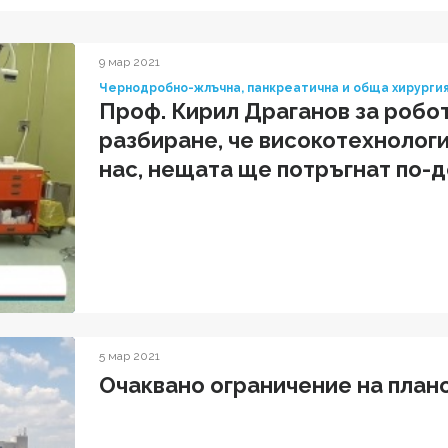
9 мар 2021
Чернодробно-жлъчна, панкреатична и обща хирурги
Проф. Кирил Драганов за робот
разбиране, че високотехнологи
нас, нещата ще потръгнат по-
5 мар 2021
Oчаквано ограничение на план