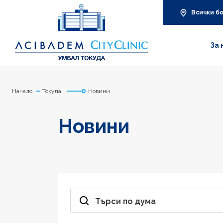
Всички б
За 
Начало
Токуда
Новини
Новини
Търси по дума