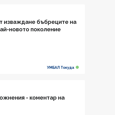
от изваждане бъбреците на
най-новото поколение
УМБАЛ Токуда
ожнения - коментар на