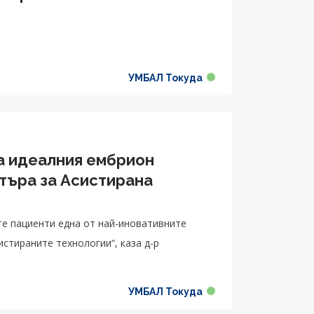
УМБАЛ Токуда
на идеалния ембрион
търа за Асистирана
е пациенти една от най-иновативните
истираните технологии“, каза д-р
УМБАЛ Токуда