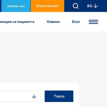
Бързи връзки
BG
Запази час
мация за пациента
Новини
Блог
Търси