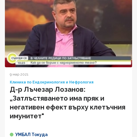
9 мар 2021
Клиника по Ендокринология и Нефрология
Д-р Лъчезар Лозанов:
„Затлъстяването има пряк и
негативен ефект върху клетъчния
имунитет"
УМБАЛ Токуда