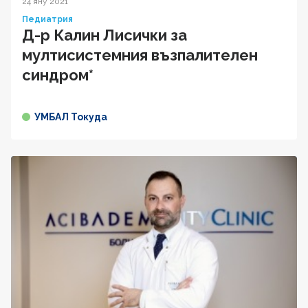
24 яну 2021
Педиатрия
Д-р Калин Лисички за
мултисистемния възпалителен
синдром*
УМБАЛ Токуда