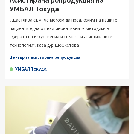
Асистирана репродукция на
УМБАЛ Токуда
„Щастлива съм, че можем да предложим на нашите
пациенти една от най-иновативните методики в
сферата на изкуствения интелект и асистираните
технологии“, каза д-р Шефкетова
Център за асистирана репродукция
УМБАЛ Токуда