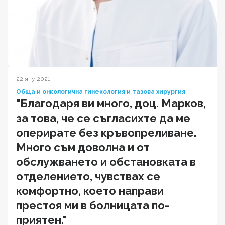
22 яну 2021
Обща и онкологична гинекология и тазова хирургия
"Благодаря ви много, доц. Марков,
за това, че се съгласихте да ме
оперирате без кръвопреливане.
Много съм доволна и от
обслужването и обстановката в
отделението, чувствах се
комфортно, което направи
престоя ми в болницата по-
приятен."