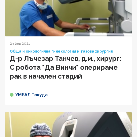
23 фев 2021
Обща и онкологична гинекология и тазова хирургия
Д-р Лъчезар Танчев, д.м., хирург:
С робота "Да Винчи" оперираме
рак в начален стадий
УМБАЛ Токуда