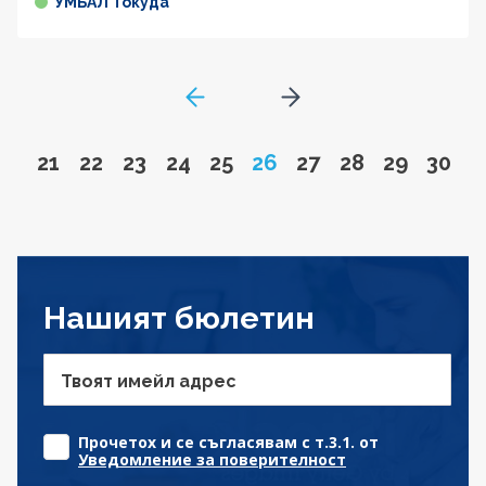
УМБАЛ Токуда
GoToPreviousPage
Go to next page
Go to page
Go to page
Go to page
Go to page
Go to page
Page
Go to page
Go to page
Go to pa
Go to
21
22
23
24
25
26
27
28
29
30
Нашият бюлетин
Твоят имейл адрес
Прочетох и се съгласявам с т.3.1. от
Уведомление за поверителност