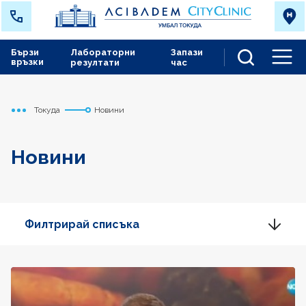
Бързи
Лабораторни
Запази
връзки
резултати
час
Men
Токуда
Новини
Начало
Новини
Филтрирай списъка