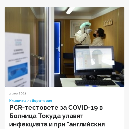
3 фев 2021
Клинична лаборатория
PCR-тестовете за COVID-19 в
Болница Токуда улавят
инфекцията и при "английския