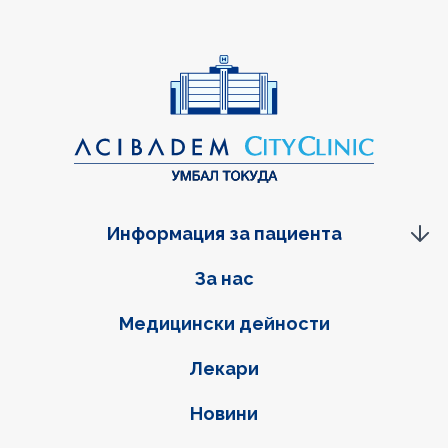
Информация за пациента
Фуутер навигация
За нас
Медицински дейности
Лекари
Новини