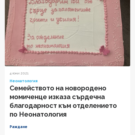
4 юни 2021
Неонатология
Семейството на новородено
момиченце изказа сърдечна
благодарност към отделението
по Неонатология
Раждане