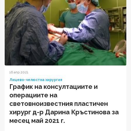
16 апр 2021
Лицево-челюстна хирургия
График на консултациите и
операциите на
световноизвестния пластичен
хирург д-р Дарина Кръстинова за
месец май 2021 г.