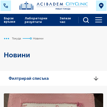
Бързи
Лабораторни
Запази
връзки
резултати
час
Men
Токуда
Новини
Начало
Новини
Филтрирай списъка