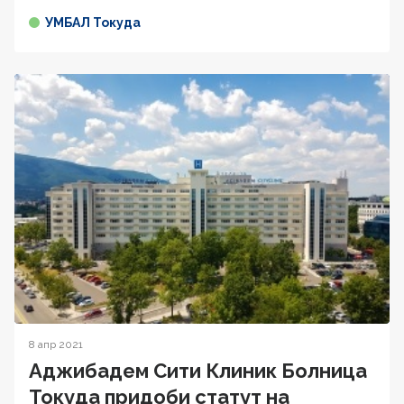
УМБАЛ Токуда
8 апр 2021
Аджибадем Сити Клиник Болница
Токуда придоби статут на