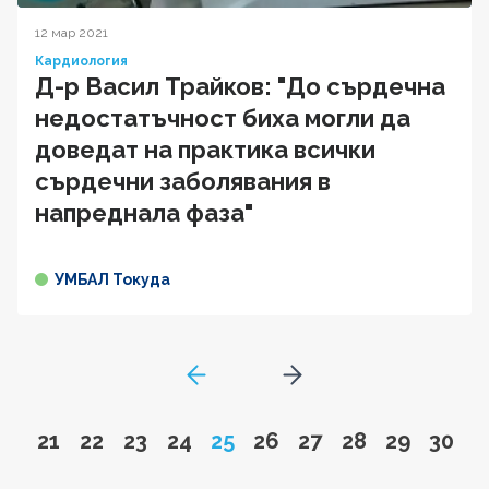
12 мар 2021
Кардиология
Д-р Васил Трайков: "До сърдечна
недостатъчност биха могли да
доведат на практика всички
сърдечни заболявания в
напреднала фаза"
УМБАЛ Токуда
GoToPreviousPage
Go to next page
Go to page
Go to page
Go to page
Go to page
Page
Go to page
Go to page
Go to page
Go to pa
Go to
21
22
23
24
25
26
27
28
29
30