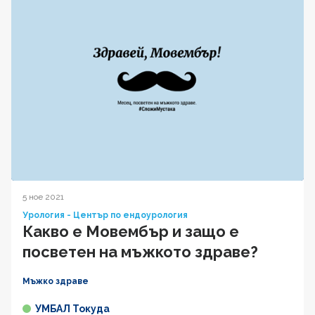
5 ное 2021
Урология - Център по ендоурология
Какво е Мовембър и защо е
посветен на мъжкото здраве?
Мъжко здраве
УМБАЛ Токуда