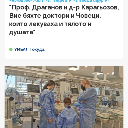
Чернодробно-жлъчна, панкреатична и обща хирургия
"Проф. Драганов и д-р Карагьозов,
Вие бяхте доктори и Човеци,
които лекуваха и тялото и
душата"
УМБАЛ Токуда