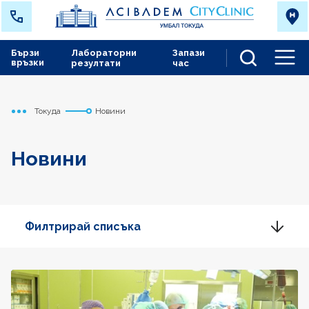
Бързи
Лабораторни
Запази
връзки
резултати
час
Men
Токуда
Новини
Начало
Новини
Филтрирай списъка