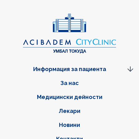
Информация за пациента
Фуутер навигация
За нас
Медицински дейности
Лекари
Новини
Контакти