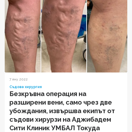
7 яну 2022
Съдова хирургия
Безкръвна операция на
разширени вени, само чрез две
убождания, извършва екипът от
съдови хирурзи на Аджибадем
Сити Клиник УМБАЛ Токуда