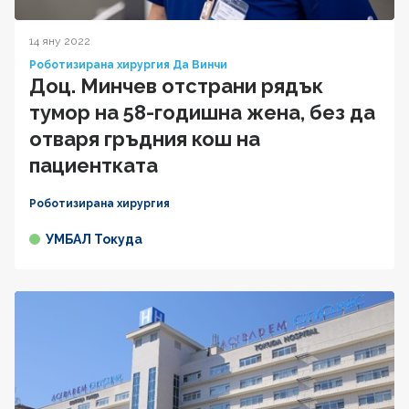
14 яну 2022
Роботизирана хирургия Да Винчи
Доц. Минчев отстрани рядък
тумор на 58-годишна жена, без да
отваря гръдния кош на
пациентката
Роботизирана хирургия
УМБАЛ Токуда