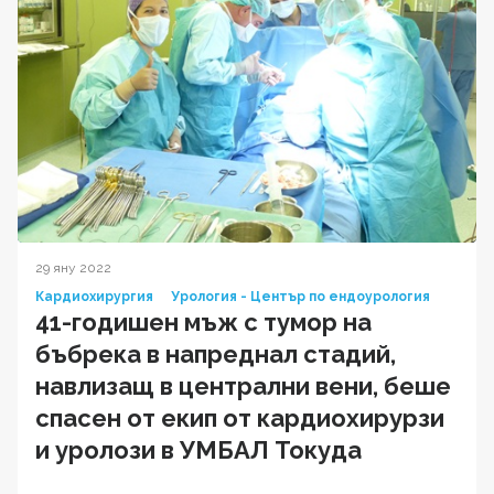
29 яну 2022
Кардиохирургия
Урология - Център по ендоурология
41-годишен мъж с тумор на
бъбрека в напреднал стадий,
навлизащ в централни вени, беше
спасен от екип от кардиохирурзи
и уролози в УМБАЛ Токуда