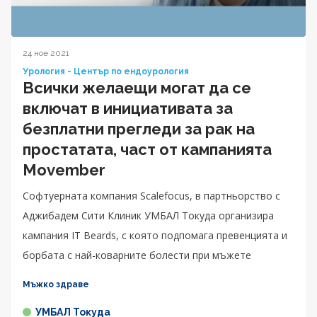
24 ное 2021
Урология - Център по ендоурология
Всички желаещи могат да се
включат в инициативата за
безплатни прегледи за рак на
простатата, част от кампанията
Movember
Софтуерната компания Scalefocus, в партньорство с
Аджибадем Сити Клиник УМБАЛ Токуда организира
кампания IT Beards, с която подпомага превенцията и
борбата с най-коварните болести при мъжете
Мъжко здраве
УМБАЛ Токуда