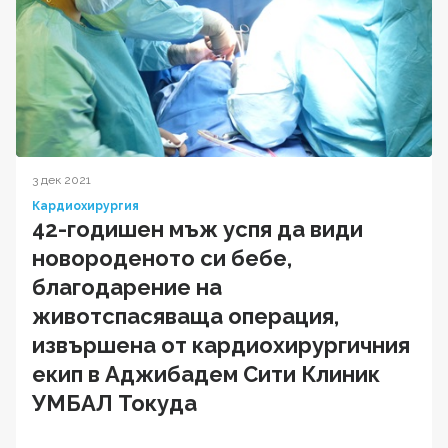
3 дек 2021
Кардиохирургия
42-годишен мъж успя да види
новороденото си бебе,
благодарение на
животспасяваща операция,
извършена от кардиохирургичния
екип в Аджибадем Сити Клиник
УМБАЛ Токуда