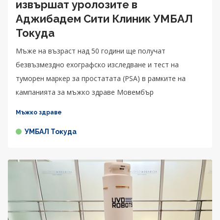
извършат уролозите в
Аджибадем Сити Клиник УМБАЛ
Токуда
Мъже на възраст над 50 години ще получат
безвъзмездно ехографско изследване и тест на
туморен маркер за простатата (PSA) в рамките на
кампанията за мъжко здраве Мовембър
Мъжко здраве
УМБАЛ Токуда