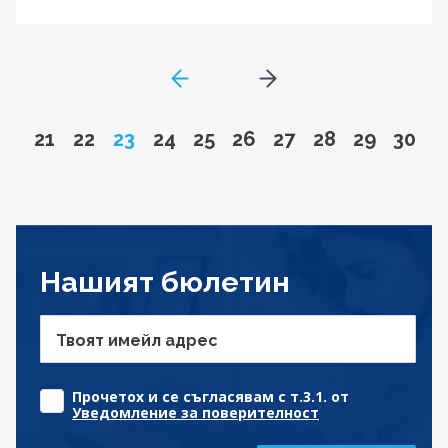
GoToPreviousPage
Go to next page
Go to page
Go to page
Page
Go to page
Go to page
Go to page
Go to page
Go to page
Go to pa
Go to
21
22
23
24
25
26
27
28
29
30
Нашият бюлетин
Твоят имейл адрес
Прочетох и се съгласявам с т.3.1. от
Уведомление за поверителност