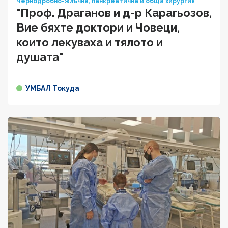
Чернодробно-жлъчна, панкреатична и обща хирургия
"Проф. Драганов и д-р Карагьозов,
Вие бяхте доктори и Човеци,
които лекуваха и тялото и
душата"
УМБАЛ Токуда