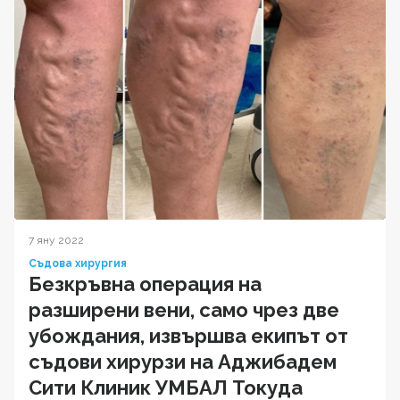
7 яну 2022
Съдова хирургия
Безкръвна операция на
разширени вени, само чрез две
убождания, извършва екипът от
съдови хирурзи на Аджибадем
Сити Клиник УМБАЛ Токуда