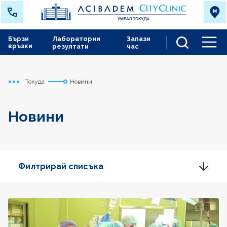
Бързи
Лабораторни
Запази
връзки
резултати
час
Men
Токуда
Новини
Начало
Новини
Филтрирай списъка