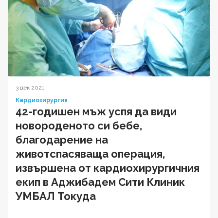
3 дек 2021
Кардиохирургия
42-годишен мъж успя да види
новороденото си бебе,
благодарение на
животспасяваща операция,
извършена от кардиохирургичния
екип в Аджибадем Сити Клиник
УМБАЛ Токуда