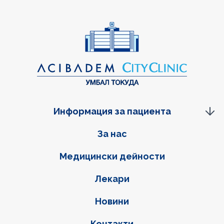
Информация за пациента
Фуутер навигация
За нас
Медицински дейности
Лекари
Новини
Контакти