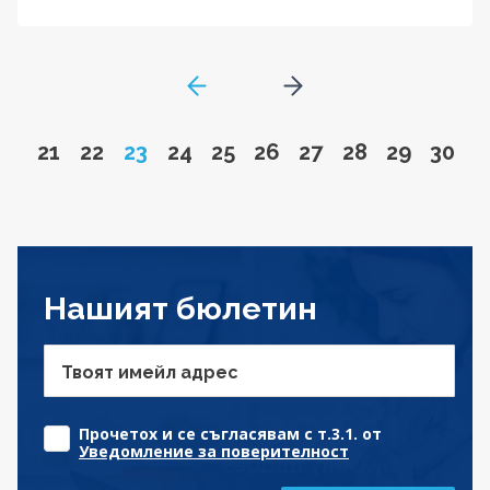
GoToPreviousPage
Go to next page
Go to page
Go to page
Page
Go to page
Go to page
Go to page
Go to page
Go to page
Go to pa
Go to
21
22
23
24
25
26
27
28
29
30
Нашият бюлетин
Твоят имейл адрес
Прочетох и се съгласявам с т.3.1. от
Уведомление за поверителност