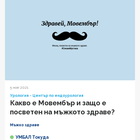
5 ное 2021
Урология - Център по ендоурология
Какво е Мовембър и защо е
посветен на мъжкото здраве?
Мъжко здраве
УМБАЛ Токуда