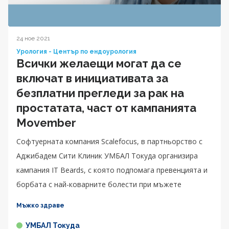
24 ное 2021
Урология - Център по ендоурология
Всички желаещи могат да се
включат в инициативата за
безплатни прегледи за рак на
простатата, част от кампанията
Movember
Софтуерната компания Scalefocus, в партньорство с
Аджибадем Сити Клиник УМБАЛ Токуда организира
кампания IT Beards, с която подпомага превенцията и
борбата с най-коварните болести при мъжете
Мъжко здраве
УМБАЛ Токуда