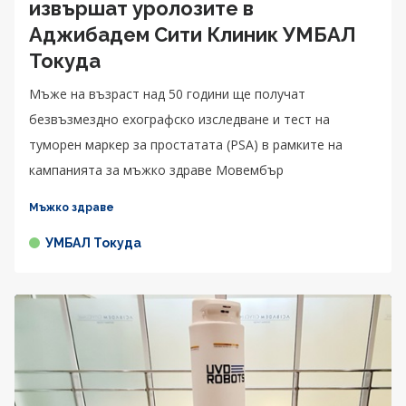
извършат уролозите в
Аджибадем Сити Клиник УМБАЛ
Токуда
Мъже на възраст над 50 години ще получат
безвъзмездно ехографско изследване и тест на
туморен маркер за простатата (PSA) в рамките на
кампанията за мъжко здраве Мовембър
Мъжко здраве
УМБАЛ Токуда