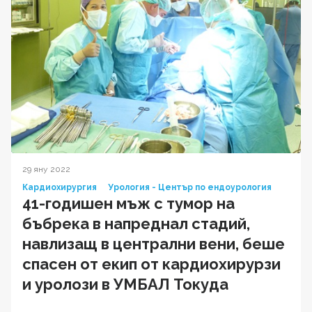
29 яну 2022
Кардиохирургия
Урология - Център по ендоурология
41-годишен мъж с тумор на
бъбрека в напреднал стадий,
навлизащ в централни вени, беше
спасен от екип от кардиохирурзи
и уролози в УМБАЛ Токуда