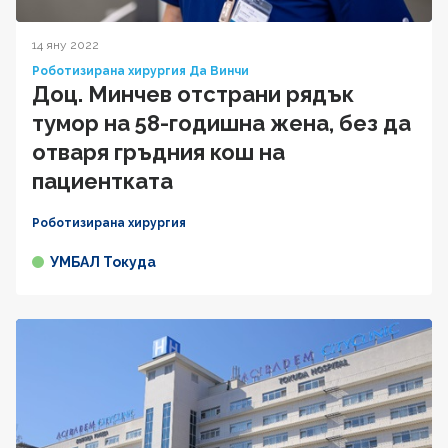
14 яну 2022
Роботизирана хирургия Да Винчи
Доц. Минчев отстрани рядък
тумор на 58-годишна жена, без да
отваря гръдния кош на
пациентката
Роботизирана хирургия
УМБАЛ Токуда