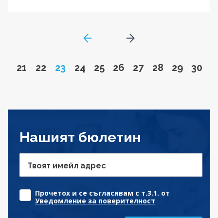
GoToPreviousPage
Go to next page
Go to page
Go to page
Page
Go to page
Go to page
Go to page
Go to page
Go to page
Go to pa
Go to
21
22
23
24
25
26
27
28
29
30
Нашият бюлетин
Твоят имейл адрес
Прочетох и се съгласявам с т.3.1. от
Уведомление за поверителност