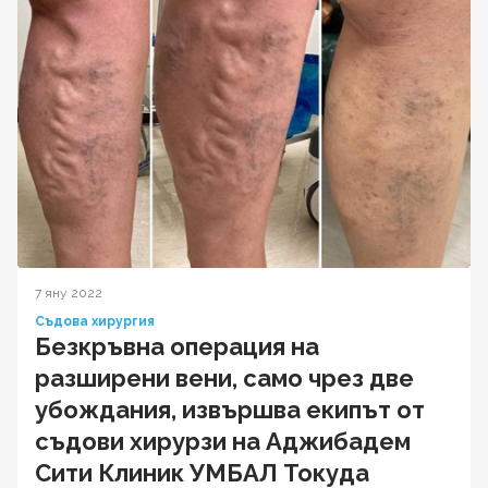
7 яну 2022
Съдова хирургия
Безкръвна операция на
разширени вени, само чрез две
убождания, извършва екипът от
съдови хирурзи на Аджибадем
Сити Клиник УМБАЛ Токуда