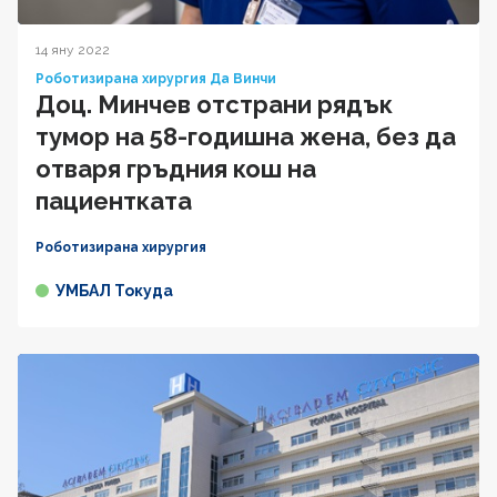
14 яну 2022
Роботизирана хирургия Да Винчи
Доц. Минчев отстрани рядък
тумор на 58-годишна жена, без да
отваря гръдния кош на
пациентката
Роботизирана хирургия
УМБАЛ Токуда