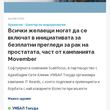
24 ное 2021
Урология - Център по ендоурология
Всички желаещи могат да се
включат в инициативата за
безплатни прегледи за рак на
простатата, част от кампанията
Movember
Софтуерната компания Scalefocus, в партньорство с
Аджибадем Сити Клиник УМБАЛ Токуда организира
кампания IT Beards, с която подпомага превенцията и
борбата с най-коварните болести при мъжете
Мъжко здраве
УМБАЛ Токуда