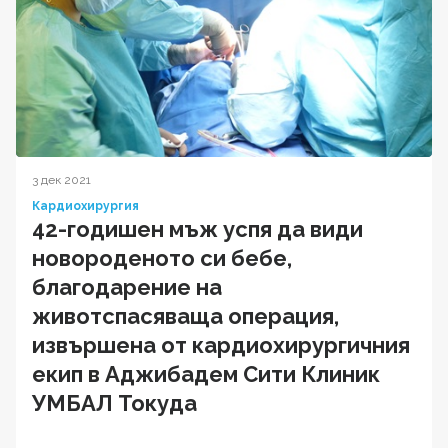
3 дек 2021
Кардиохирургия
42-годишен мъж успя да види
новороденото си бебе,
благодарение на
животспасяваща операция,
извършена от кардиохирургичния
екип в Аджибадем Сити Клиник
УМБАЛ Токуда