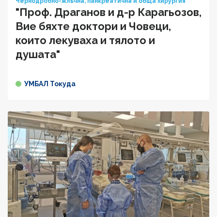
Чернодробно-жлъчна, панкреатична и обща хирургия
"Проф. Драганов и д-р Карагьозов,
Вие бяхте доктори и Човеци,
които лекуваха и тялото и
душата"
УМБАЛ Токуда