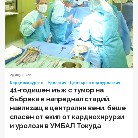
29 яну 2022
Кардиохирургия
Урология - Център по ендоурология
41-годишен мъж с тумор на
бъбрека в напреднал стадий,
навлизащ в централни вени, беше
спасен от екип от кардиохирурзи
и уролози в УМБАЛ Токуда