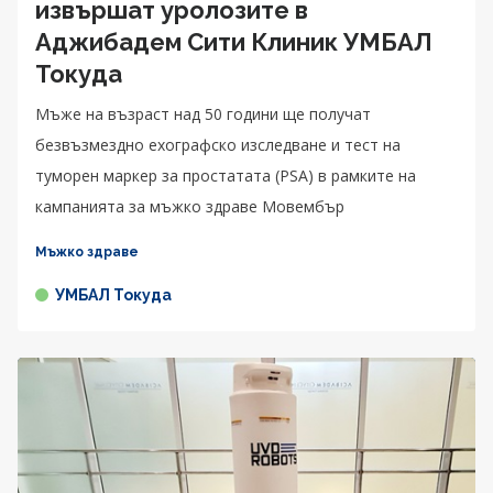
извършат уролозите в
Аджибадем Сити Клиник УМБАЛ
Токуда
Мъже на възраст над 50 години ще получат
безвъзмездно ехографско изследване и тест на
туморен маркер за простатата (PSA) в рамките на
кампанията за мъжко здраве Мовембър
Мъжко здраве
УМБАЛ Токуда