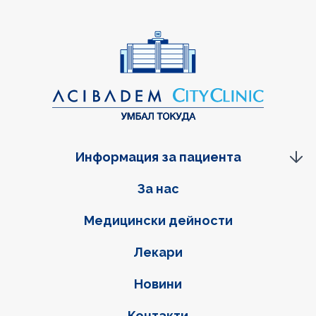
Информация за пациента
Фуутер навигация
За нас
Медицински дейности
Лекари
Новини
Контакти