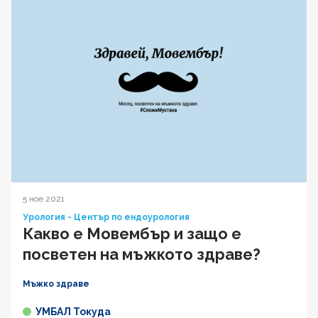
5 ное 2021
Урология - Център по ендоурология
Какво е Мовембър и защо е
посветен на мъжкото здраве?
Мъжко здраве
УМБАЛ Токуда