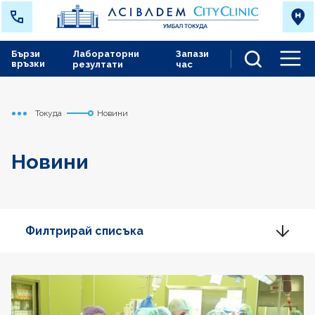
Бързи
Лабораторни
Запази
връзки
резултати
час
Men
Токуда
Новини
Начало
Новини
Филтрирай списъка