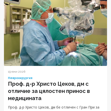
19 юни 2026
Неврохирургия
Проф. д-р Христо Цеков, дм с
отличие за цялостен принос в
медицината
Проф. д-р Христо Цеков, дм бе отличен с Гран При за