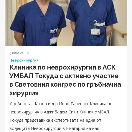
3 юли 2026
Неврохирургия
Клиника по неврохирургия в АСК
УМБАЛ Токуда с активно участие
в Световния конгрес по гръбначна
хирургия
Д-р Анастас Канев и д-р Иван Тарев от Клиника по
неврохирургия в Аджибадем Сити Клиник УМБАЛ
Токуда представиха експертизата на една от
водещите Неврохирургии в България на най-