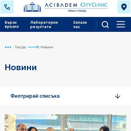
Бързи
Лабораторни
Запази
връзки
резултати
час
Men
Токуда
Новини
Начало
Новини
Филтрирай списъка