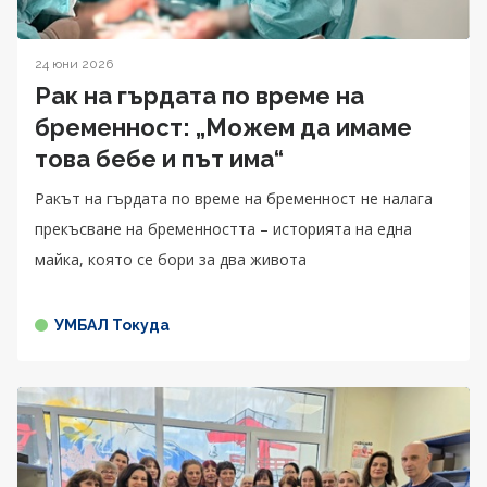
24 юни 2026
Рак на гърдата по време на
бременност: „Можем да имаме
това бебе и път има“
Ракът на гърдата по време на бременност не налага
прекъсване на бременността – историята на една
майка, която се бори за два живота
УМБАЛ Токуда