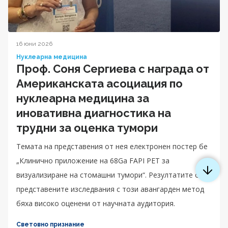
16 юни 2026
Нуклеарна медицина
Проф. Соня Сергиева с награда от
Американската асоциация по
нуклеарна медицина за
иновативна диагностика на
трудни за оценка тумори
Темата на представения от нея електронен постер бе
„Клинично приложение на 68Ga FAPI PET за
визуализиране на стомашни тумори“. Резултатите от
представените изследвания с този авангарден метод
бяха високо оценени от научната аудитория.
Световно признание