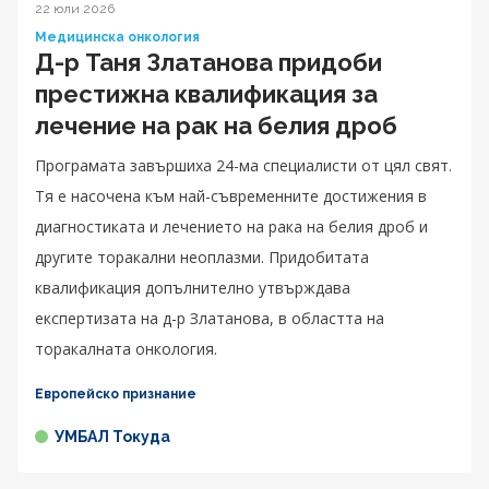
22 юли 2026
Медицинска онкология
Д-р Таня Златанова придоби
престижна квалификация за
лечение на рак на белия дроб
Програмата завършиха 24-ма специалисти от цял свят.
Тя е насочена към най-съвременните достижения в
диагностиката и лечението на рака на белия дроб и
другите торакални неоплазми. Придобитата
квалификация допълнително утвърждава
експертизата на д-р Златанова, в областта на
торакалната онкология.
Европейско признание
УМБАЛ Токуда