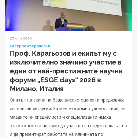
27 юли 2026
Гастроентерология
Проф. Карагьозов и екипът му с
изключително значимо участие в
един от най-престижните научни
форуми „ESGE days“ 2026 в
Милано, Италия
Опитът на екипа ни беше високо оценен и предизвика
интересни дискусии. За мен е огромно удоволствие, че
младите ни специалисти и специализанти имаха
възможността не само да участват в подготовката, но
и да презентират работата на Клиниката по