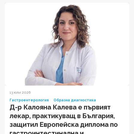
13 юли 2026
Гастроентерология
Образна диагностика
Д-р Калояна Калева е първият
лекар, практикуващ в България,
защитил Европейска диплома по
гастроинтестинална и