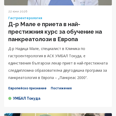
22 юни 2026
Гастроентерология
Д-р Мале е приета в най-
престижния курс за обучение на
панкреатолози в Европа
Д-р Надица Мале, специалист в Клиника по
гастроентерология в АСК УМБАЛ Токуда, е
единствения български лекар приет в най-престижната
следдипломна образователна двугодишна програма за
панкреатология в Европа – „Панкреас 2000“.
Европейско признание
Постижения
УМБАЛ Токуда