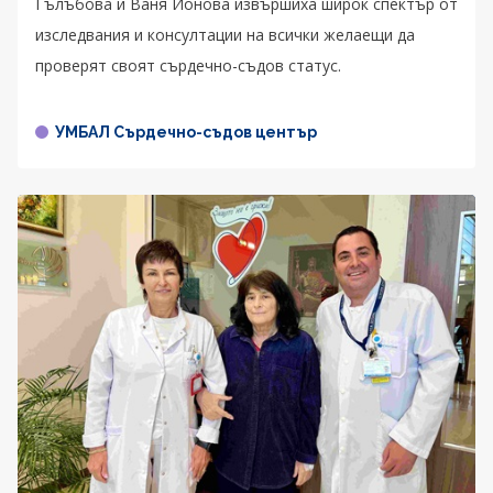
Гълъбова и Ваня Йонова извършиха широк спектър от
изследвания и консултации на всички желаещи да
проверят своят сърдечно-съдов статус.
УМБАЛ Сърдечно-съдов център