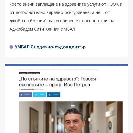
което значи заплащане на здравните услуги от НЗОК и
от допълнително здравно осигуряване, а не – от
джоба на болния", категоричен е съоснователя на
Аджибадем Сити Клиник УМБАЛ
УМБАЛ Сърдечно-съдов център