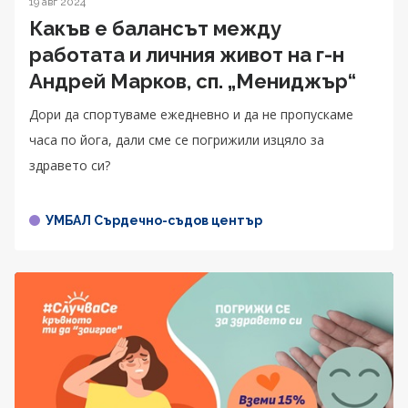
19 авг 2024
Какъв е балансът между
работата и личния живот на г-н
Андрей Марков, сп. „Мениджър“
Дори да спортуваме ежедневно и да не пропускаме
часа по йога, дали сме се погрижили изцяло за
здравето си?
УМБАЛ Сърдечно-съдов център