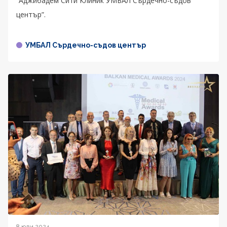
“Аджибадем Сити Клиник УМБАЛ Сърдечно-съдов
център”.
УМБАЛ Сърдечно-съдов център
8 юли 2024