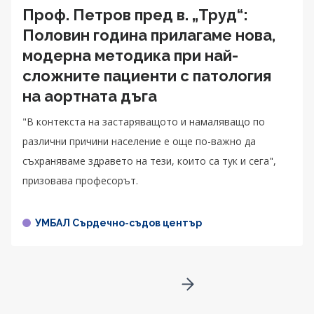
Проф. Петров пред в. „Труд“:
Половин година прилагаме нова,
модерна методика при най-
сложните пациенти с патология
на аортната дъга
"В контекста на застаряващото и намаляващо по
различни причини население е още по-важно да
съхраняваме здравето на тези, които са тук и сега",
призовава професорът.
УМБАЛ Сърдечно-съдов център
Go to next page