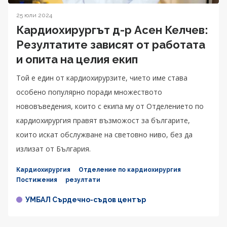
25 юли 2024
Кардиохирургът д-р Асен Келчев:
Резултатите зависят от работата
и опита на целия екип
Той е един от кардиохирурзите, чието име става
особено популярно поради множеството
нововъведения, които с екипа му от Отделението по
кардиохирургия правят възможост за българите,
които искат обслужване на световно ниво, без да
излизат от България.
Кардиохирургия
Отделение по кардиохирургия
Постижения
резултати
УМБАЛ Сърдечно-съдов център