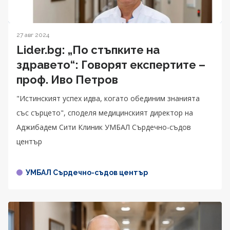
27 авг 2024
Lider.bg: „По стъпките на
здравето“: Говорят експертите –
проф. Иво Петров
"Истинският успех идва, когато обединим знанията
със сърцето", споделя медицинският директор на
Аджибадем Сити Клиник УМБАЛ Сърдечно-съдов
център
УМБАЛ Сърдечно-съдов център