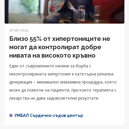
16 сеп 2024
Близо 55% от хипертониците не
могат да контролират добре
нивата на високото кръвно
Един от съвременните начини за борба с
неконтролираната хипертония е катетърна ренална
денервация – минимално инвазивна процедура, която
може да помогне на пациенти, при които терапията с
лекарства не дава задоволителни резултати.
УМБАЛ Сърдечно-съдов център