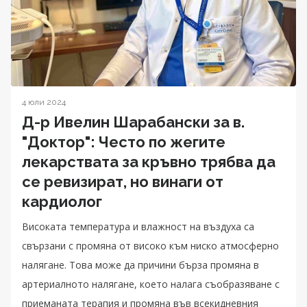
4 юли 2024
Д-р Ивелин Шарабански за в.
"Доктор": Често по жегите
лекарствата за кръвно трябва да
се ревизират, но винаги от
кардиолог
Високата температура и влажност на въздуха са
свързани с промяна от високо към ниско атмосферно
налягане. Това може да причини бърза промяна в
артериалното налягане, което налага съобразяване с
приеманата терапия и промяна във всекидневния