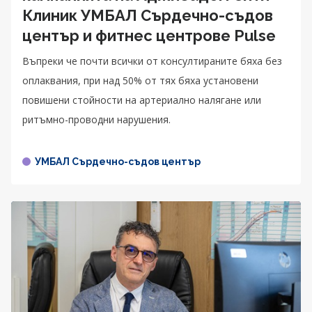
Клиник УМБАЛ Сърдечно-съдов
център и фитнес центрове Pulse
Въпреки че почти всички от консултираните бяха без
оплаквания, при над 50% от тях бяха установени
повишени стойности на артериално налягане или
ритъмно-проводни нарушения.
УМБАЛ Сърдечно-съдов център