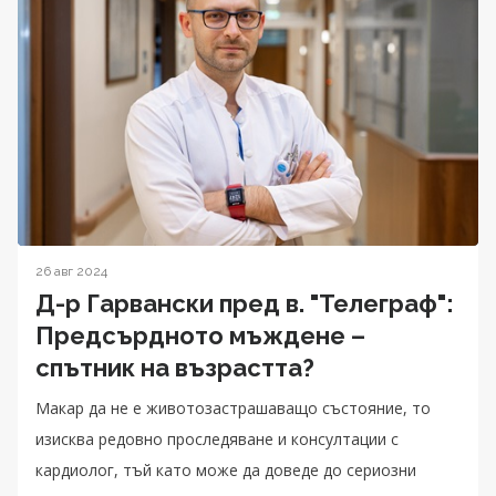
26 авг 2024
Д-р Гарвански пред в. "Телеграф":
Предсърдното мъждене –
спътник на възрастта?
Макар да не е животозастрашаващо състояние, то
изисква редовно проследяване и консултации с
кардиолог, тъй като може да доведе до сериозни