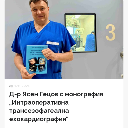
29 юли 2024
Д-р Ясен Гецов с монография
„Интраоперативна
трансезофагеална
ехокардиография“