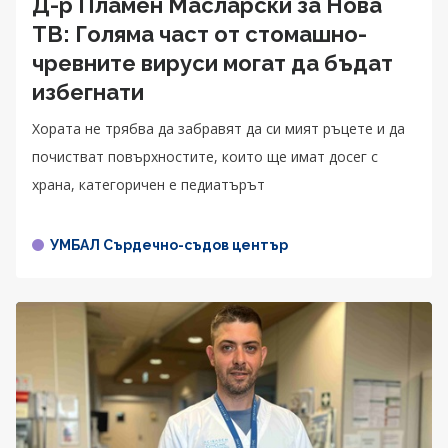
Д-р Пламен Масларски за Нова
ТВ: Голяма част от стомашно-
чревните вируси могат да бъдат
избегнати
Хората не трябва да забравят да си мият ръцете и да
почистват повърхностите, които ще имат досег с
храна, категоричен е педиатърът
УМБАЛ Сърдечно-съдов център