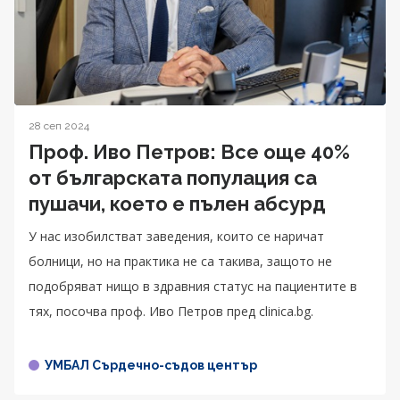
28 сеп 2024
Проф. Иво Петров: Все още 40%
от българската популация са
пушачи, което е пълен абсурд
У нас изобилстват заведения, които се наричат
болници, но на практика не са такива, защото не
подобряват нищо в здравния статус на пациентите в
тях, посочва проф. Иво Петров пред clinica.bg.
УМБАЛ Сърдечно-съдов център