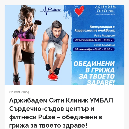
26 сеп 2024
Аджибадем Сити Клиник УМБАЛ
Сърдечно-съдов център и
фитнеси Pulse – обединени в
грижа за твоето здраве!