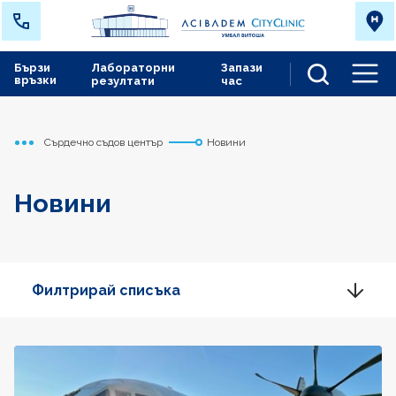
Бързи
Лабораторни
Запази
връзки
резултати
час
Men
Сърдечно съдов център
Новини
Начало
Новини
Филтрирай списъка