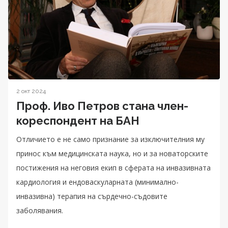
2 окт 2024
Проф. Иво Петров стана член-
кореспондент на БАН
Отличието е не само признание за изключителния му
принос към медицинската наука, но и за новаторските
постижения на неговия екип в сферата на инвазивната
кардиология и ендоваскуларната (минимално-
инвазивна) терапия на сърдечно-съдовите
заболявания.