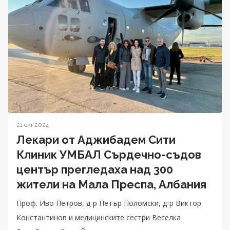
21 окт 2024
Лекари от Аджибадем Сити
Клиник УМБАЛ Сърдечно-съдов
център прегледаха над 300
жители на Мала Преспа, Албания
Проф. Иво Петров, д-р Петър Поломски, д-р Виктор
Константинов и медицинските сестри Веселка