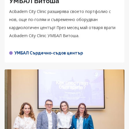
УМБАЛ Витоша
Acibadem City Clinic разширява своето портфолио с
нов, още по-голям и съвременно оборудван
кардиологичен център! През месец май отваря врати
Acibadem City Clinic УМБАЛ Витоша.
УМБАЛ Сърдечно-съдов център