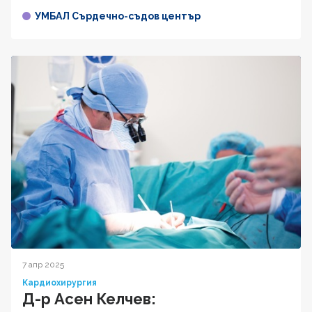
УМБАЛ Сърдечно-съдов център
7 апр 2025
Кардиохирургия
Д-р Асен Келчев: