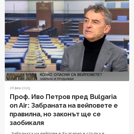
26 фев 2025
Проф. Иво Петров пред Bulgaria
on Air: Забраната на вейповете е
правилна, но законът ще се
заобикаля
„Забраната на вейпове в България е стъпка в