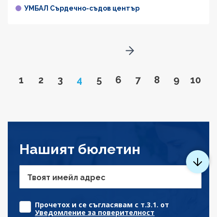
УМБАЛ Сърдечно-съдов център
Go to next page
Go to page
Go to page
Go to page
Page
Go to page
Go to page
Go to page
Go to page
Go to pa
Go to
1
2
3
4
5
6
7
8
9
10
Нашият бюлетин
Твоят имейл адрес
Прочетох и се съгласявам с т.3.1. от
Уведомление за поверителност