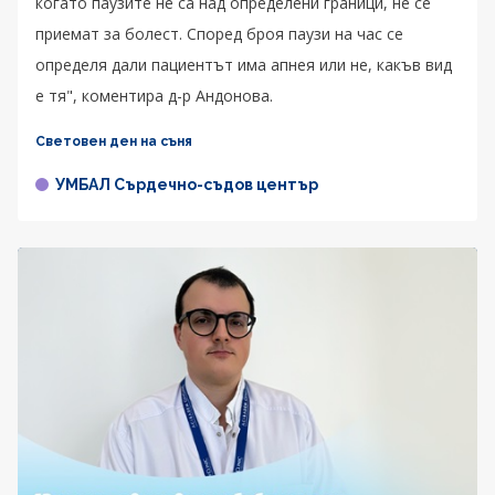
когато паузите не са над определени граници, не се
приемат за болест. Според броя паузи на час се
определя дали пациентът има апнея или не, какъв вид
е тя", коментира д-р Андонова.
Световен ден на съня
УМБАЛ Сърдечно-съдов център