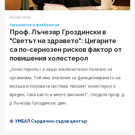
25 мар 2025
Ангиология и флебология
Проф. Лъчезар Гроздински в
"Светът на здравето": Цигарите
са по-сериозен рисков фактор от
повишения холестерол
„Холестеролът е нещо изключително полезно за
организма. Той има значение за функционирането на
мозъка и половата система. Ниският холестерол е
вреден, така както и много високият“, споделя проф. д-
р Лъчезар Гроздински, дмн.
УМБАЛ Сърдечно-съдов център