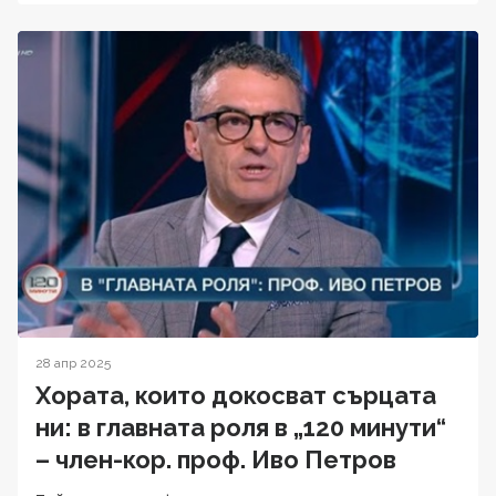
28 апр 2025
Хората, които докосват сърцата
ни: в главната роля в „120 минути“
– член-кор. проф. Иво Петров