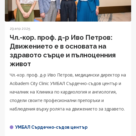
29 апр 2025
Чл.-кор. проф. д-р Иво Петров:
Движението е в основата на
здравото сърце и пълноценния
живот
Чл.-кор. проф. д-р Иво Петров, медицински директор на
Acibadem City Clinic УМБАЛ Сърдечно-съдов център и
началник на Клиника по кардиология и ангиология,
сподели своите професионални препоръки и
наблюдения върху ролята на движението за здравето.
УМБАЛ Сърдечно-съдов център