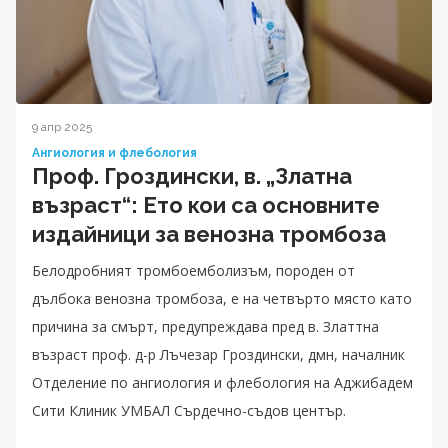
9 апр 2025
Ангиология и флебология
Проф. Гроздински, в. „Златна
възраст“: Ето кои са основните
издайници за венозна тромбоза
Белодробният тромбоемболизъм, породен от
дълбока венозна тромбоза, е на четвърто място като
причина за смърт, предупреждава пред в. Златтна
възраст проф. д-р Лъчезар Гроздински, дмн, началник
Отделение по ангиология и флебология на Аджибадем
Сити Клиник УМБАЛ Сърдечно-съдов център.