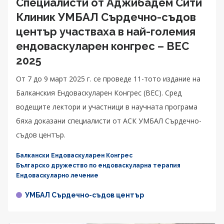
Специалисти от Аджибадем Сити
Клиник УМБАЛ Сърдечно-съдов
център участваха в най-големия
ендоваскуларен конгрес – BEC
2025
От 7 до 9 март 2025 г. се проведе 11-тото издание на
Балканския Ендоваскуларен Конгрес (BEC). Сред
водещите лектори и участници в научната програма
бяха доказани специалисти от АСК УМБАЛ Сърдечно-
съдов център.
Балкански Ендоваскуларен Конгрес
Българско дружество по ендоваскуларна терапия
Ендоваскуларно лечение
УМБАЛ Сърдечно-съдов център