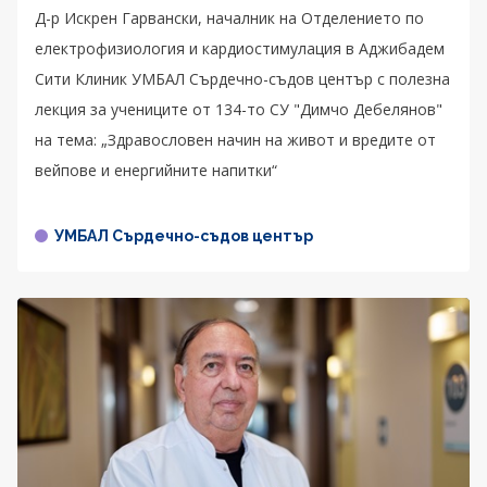
Д-р Искрен Гарвански, началник на Отделението по
електрофизиология и кардиостимулация в Аджибадем
Сити Клиник УМБАЛ Сърдечно-съдов център с полезна
лекция за учениците от 134-то СУ "Димчо Дебелянов"
на тема: „Здравословен начин на живот и вредите от
вейпове и енергийните напитки“
УМБАЛ Сърдечно-съдов център