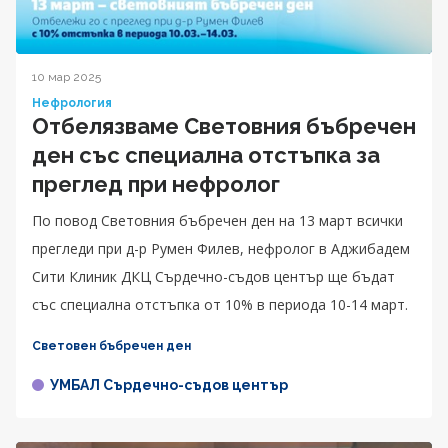
10 мар 2025
Нефрология
Отбелязваме Световния бъбречен
ден със специална отстъпка за
преглед при нефролог
По повод Световния бъбречен ден на 13 март всички
прегледи при д-р Румен Филев, нефролог в Аджибадем
Сити Клиник ДКЦ Сърдечно-съдов център ще бъдат
със специална отстъпка от 10% в периода 10-14 март.
Световен бъбречен ден
УМБАЛ Сърдечно-съдов център