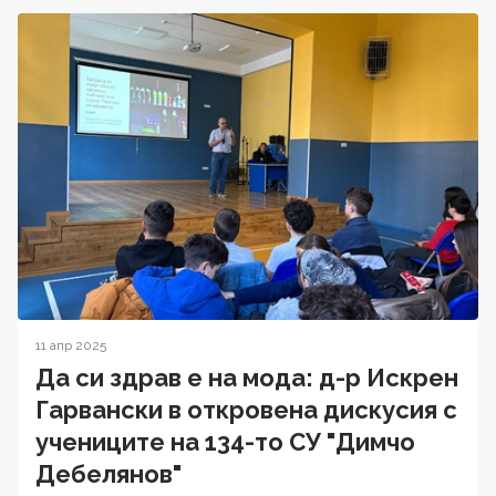
11 апр 2025
Да си здрав е на мода: д-р Искрен
Гарвански в откровена дискусия с
учениците на 134-то СУ "Димчо
Дебелянов"