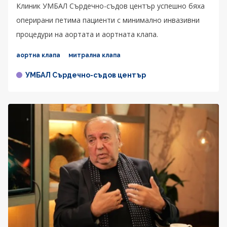
Клиник УМБАЛ Сърдечно-съдов център успешно бяха
оперирани петима пациенти с минимално инвазивни
процедури на аортата и аортната клапа.
аортна клапа
митрална клапа
УМБАЛ Сърдечно-съдов център