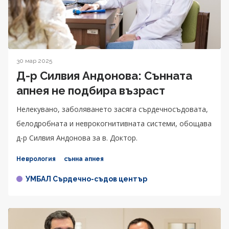
30 мар 2025
Д-р Силвия Андонова: Сънната
апнея не подбира възраст
Нелекувано, заболяването засяга сърдечносъдовата,
белодробната и неврокогнитивната системи, обощава
д-р Силвия Андонова за в. Доктор.
Неврология
сънна апнея
УМБАЛ Сърдечно-съдов център