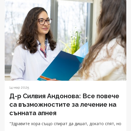
14 мар 2025
Д-р Силвия Андонова: Все повече
са възможностите за лечение на
сънната апнея
"Здравите хора също спират да дишат, докато спят, но