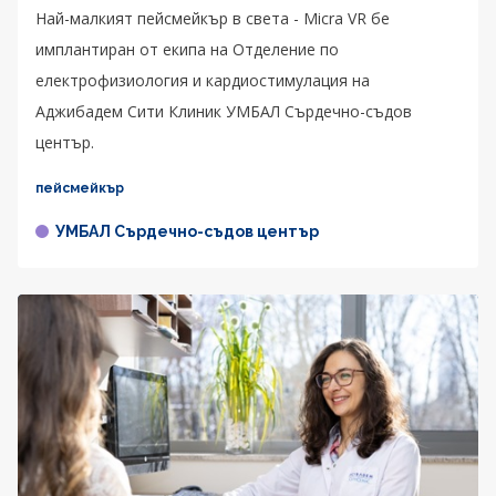
Най-малкият пейсмейкър в света - Micra VR бе
имплантиран от екипа на Отделение по
електрофизиология и кардиостимулация на
Аджибадем Сити Клиник УМБАЛ Сърдечно-съдов
център.
пейсмейкър
УМБАЛ Сърдечно-съдов център