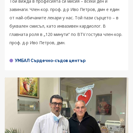
Той вижда в професията си мисия – всеки ден и
завинаги. Член-кор. проф. д-р Иво Петров, дмн е един
от най-обичаните лекари у нас. Той пази сърцето – в
буквален смисъл, като инвазивен кардиолог. В
главната роля в „120 минути“ по BTV гостува член-кор.
проф. д-р Иво Петров, дмн.
УМБАЛ Сърдечно-съдов център