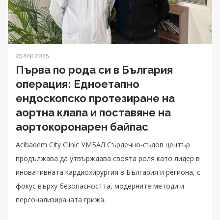
25 апр 2025
Първа по рода си в България
операция: Едноетапно
ендоскопско протезиране на
аортна клапа и поставяне на
аортокоронарен байпас
Acibadem City Clinic УМБАЛ Сърдечно-съдов център
продължава да утвърждава своята роля като лидер в
иновативната кардиохирургия в България и региона, с
фокус върху безопасността, модерните методи и
персонализираната грижа.