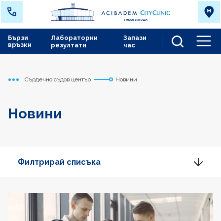
Бързи
Лабораторни
Запази
връзки
резултати
час
Men
Сърдечно съдов център
Новини
Начало
Новини
Филтрирай списъка