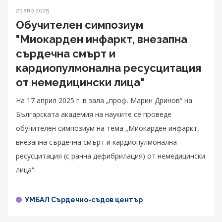
23 апр 2025
Обучителен симпозиум
"Миокарден инфаркт, внезапна
сърдечна смърт и
кардиопулмонална ресусцитация
от немедицински лица"
На 17 април 2025 г. в зала „проф. Марин Дринов“ на
Българската академия на науките се проведе
обучителен симпозиум на тема „Миокарден инфаркт,
внезапна сърдечна смърт и кардиопулмонална
ресусцитация (с ранна дефибрилация) от немедицински
лица“.
УМБАЛ Сърдечно-съдов център