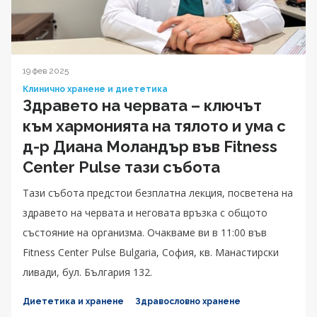
19 фев 2025
Клинично хранене и диететика
Здравето на червата – ключът
към хармонията на тялото и ума с
д-р Диана Моландър във Fitness
Center Pulse тази събота
Тази събота предстои безплатна лекция, посветена на
здравето на червата и неговата връзка с общото
състояние на организма. Очакваме ви в 11:00 във
Fitness Center Pulse Bulgaria, София, кв. Манастирски
ливади, бул. България 132.
Диететика и хранене
Здравословно хранене