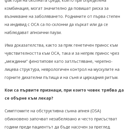
фактори на околната среда, които при определена
комбинация, могат значително да повишат риска за
възникване на заболяването. Роднините от първа степен
на индивид с OСA са по-склонни да хъркат или да се
наблюдават апноични паузи.
Има доказателства, както за пряк генетичен принос към
чувствителността към OСA, така и за непряк принос чрез
„междинни“ фенотипове като затлъстяване, черепно-
лицева структура, неврологичен контрол на мускулите на
горните дихателни пътища и на съня и циркадния ритъм.
Кои са първите признаци, при които човек трябва да
се обърне към лекар?
Симптомите на обструктивна сънна апнея (OSA)
обикновено започват незабелязано и често присъстват
години преди пациентът да бъде насочен за преглед.