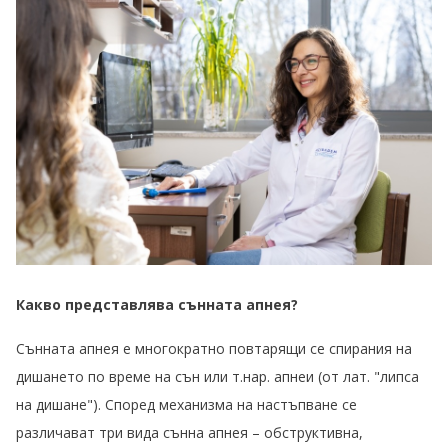
Какво представлява сънната апнея?
Сънната апнея е многократно повтарящи се спирания на
дишането по време на сън или т.нар. апнеи (от лат. "липса
на дишане"). Според механизма на настъпване се
различават три вида сънна апнея – обструктивна,