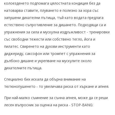
колоезденето подпомага цялостната кондиция без да
натоварва ставите, плуването е полезно за хора със
запушени дихателни пътища, тъй като водата предлага
естествено съпротивление за дишането. Подходящи са и
упражнения за сила и мускулна издръжливост - тренировки
със свободни тежести или собствено тегло, йога и
пилатес. Свиренето на духови инструменти като
диджериду, саксофон или тромпет с упражнения за
дълбоко дишане и укрепване на мускулите около
дихателните пътища.
Специално бих искала да обърна внимание на
тютюнопушенето - то увеличава риска от хъркане и апнея.
При най-малко съмнение за сънна апнея, може да се реши
лесен въпросник за оценка на риска - STOP-BANG: