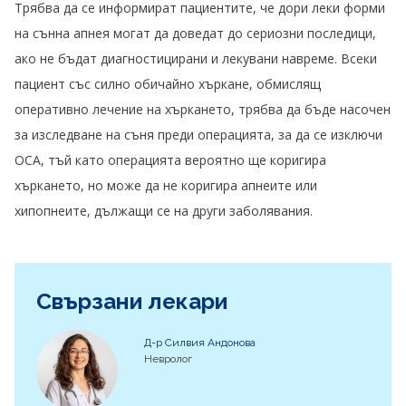
Трябва да се информират пациентите, че дори леки форми
на сънна апнея могат да доведат до сериозни последици,
ако не бъдат диагностицирани и лекувани навреме. Всеки
пациент със силно обичайно хъркане, обмислящ
оперативно лечение на хъркането, трябва да бъде насочен
за изследване на съня преди операцията, за да се изключи
OСA, тъй като операцията вероятно ще коригира
хъркането, но може да не коригира апнеите или
хипопнеите, дължащи се на други заболявания.
Свързани лекари
Д-р Силвия Андонова
Невролог