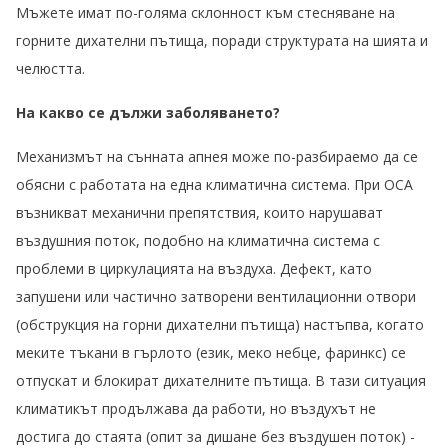
Мъжете имат по-голяма склонност към стесняване на
горните дихателни пътища, поради структурата на шията и
челюстта.
На какво се дължи заболяването?
Механизмът на сънната апнея може по-разбираемо да се
обясни с работата на една климатична система. При ОСА
възникват механични препятствия, които нарушават
въздушния поток, подобно на климатична система с
проблеми в циркулацията на въздуха. Дефект, като
запушени или частично затворени вентилационни отвори
(обструкция на горни дихателни пътища) настъпва, когато
меките тъкани в гърлото (език, меко небце, фаринкс) се
отпускат и блокират дихателните пътища. В тази ситуация
климатикът продължава да работи, но въздухът не
достига до стаята (опит за дишане без въздушен поток) -