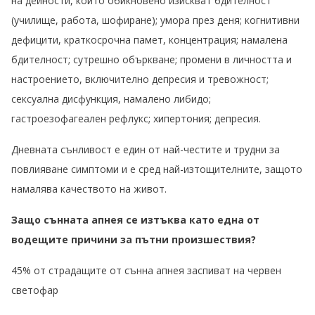
на дейности, които обикновено изискват бдителност
(училище, работа, шофиране); умора през деня; когнитивни
дефицити, краткосрочна памет, концентрация; намалена
бдителност; сутрешно объркване; промени в личността и
настроението, включително депресия и тревожност;
сексуална дисфункция, намалено либидо;
гастроезофагеален рефлукс; хипертония; депресия.
Дневната сънливост е един от най-честите и трудни за
повлияване симптоми и е сред най-изтощителните, защото
намалява качеството на живот.
Защо сънната апнея се изтъква като една от
водещите причини за пътни произшествия?
45% от страдащите от сънна апнея заспиват на червен
светофар