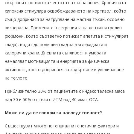
свързани с по-висока честота на сънна апнея. Хроничната
хипоксия стимулира освобождаването на кортизол, който
също допринася за натрупване на мастна тъкан, особено
висцерална. Промените в секрецията на лептин и грелин
(хормони, които съответно потискат апетита и стимулират
глада), водят до повишен глад за въглехидрати и
калорични храни. Дневната сънливост и умората
намаляват мотивацията и енергията за физическа
активност, което допринася за задържане и увеличаване
на теглото.
Приблизително 30% от пациентите с индекс телесна маса
над 30 и 50% от тези с ИТМ над 40 имат ОСА.
Може ли да се говори за наследственост?
Съществуват много потенциални генетични фактори и