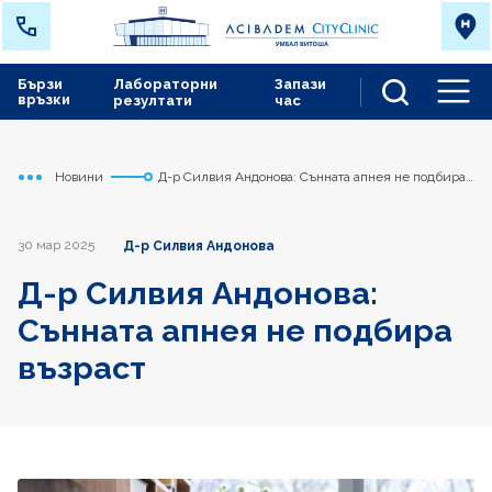
Бързи
Лабораторни
Запази
връзки
резултати
час
Men
Новини
Д-р Силвия Андонова: Сънната апнея не подбира
Начало
Сърдечно съдов център
възраст
30 мар 2025
Д-р Силвия Андонова
Д-р Силвия Андонова:
Сънната апнея не подбира
възраст