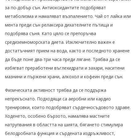
за по-добър сън. Антиоксидантите подобряват
метаболизма и намаляват възпалението. Чай от лайка или
мента преди сън релаксира дихателните пътища и
подобрява съня. Като цяло се препоръчва
средиземноморската диета. Изключително важен е
достатъчният прием на вода, както и последното хранене
да бъде поне два-три часа преди лягане. Трябва
да се
избягват преработени въглехидрати и захари,
наситени
мазнини и пържени храни, алкохол и кофеин преди сън.
Физическата активност трябва да се поддържа
непрекъснато. Подходящи са аеробни или кардио
тренировки, които подобряват сърдечносъдовото здраве.
Ходенето, особено бързото, намалява мастните
натрупвания в областта на шията, бягането стимулира
белодробната функция и сърдената издръжливост,