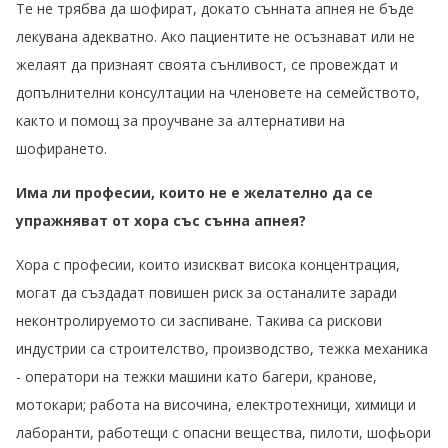
Те не трябва да шофират, докато сънната апнея не бъде
лекувана адекватно. Ако пациентите не осъзнават или не
желаят да признаят своята сънливост, се провеждат и
допълнителни консултации на членовете на семейството,
както и помощ за проучване за алтернативи на
шофирането.
Има ли професии, които не е желателно да се
упражняват от хора със сънна апнея?
Хора с професии, които изискват висока концентрация,
могат да създадат повишен риск за останалите заради
неконтролируемото си заспиване. Такива са рискови
индустрии са строителство, производство, тежка механика
- оператори на тежки машини като багери, кранове,
мотокари; работа на височина, електротехници, химици и
лаборанти, работещи с опасни вещества, пилоти, шофьори