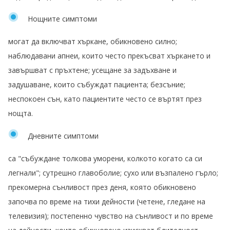
Нощните симптоми
могат да включват хъркане, обикновено силно;
наблюдавани апнеи, които често прекъсват хъркането и
завършват с пръхтене; усещане за задъхване и
задушаване, които събуждат пациента; безсъние;
неспокоен сън, като пациентите често се въртят през
нощта.
Дневните симптоми
са "събуждане толкова уморени, колкото когато са си
легнали"; сутрешно главоболие; сухо или възпалено гърло;
прекомерна сънливост през деня, която обикновено
започва по време на тихи дейности (четене, гледане на
телевизия); постепенно чувство на сънливост и по време