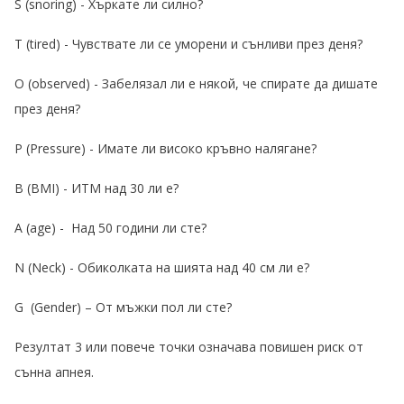
S (snoring) - Хъркате ли силно?
T (tired) - Чувствате ли се уморени и сънливи през деня?
O (observed) - Забелязал ли е някой, че спирате да дишате
през деня?
P (Pressure) - Имате ли високо кръвно налягане?
B (BMI) - ИТМ над 30 ли е?
A (age) - Над 50 години ли сте?
N (Neck) - Обиколката на шията над 40 см ли е?
G (Gender) – От мъжки пол ли сте?
Резултат 3 или повече точки означава повишен риск от
сънна апнея.