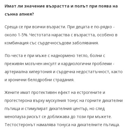
Имат ли значение възрастта и полът при поява на
сънна апнея?
Среща се при всички възрасти. При децата е по-рядко -
около 1-5%. Честотата нараства с възрастта, особено в
комбинация със сърдечносъдови заболявания.
По-честа е при мъже с наднормено тегло, болни с
преживян мозъчен инсулт и кардиологични проблеми -
артериална хипертония и сърдечна недостатъчност, както
и хронични белодробни страдания.
Жените имат протективен ефект на естрогените и
прогестерона върху мускулния тонус на горните дихателни
пътища и стимулират дихателния център, но след
менопауза рискът се доближава до този при мъжете.
Тестостеронът намалява тонуса на дихателните пътища.