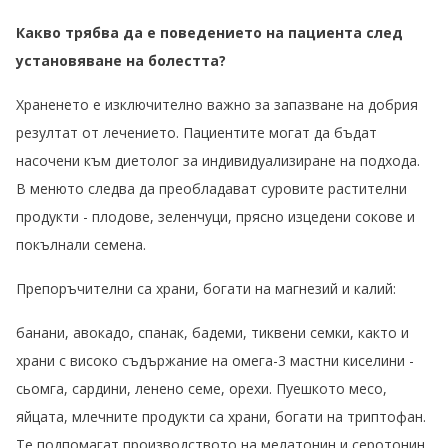
Какво трябва да е поведението на пациента след
установяване на болестта?
Храненето е изключително важно за запазване на добрия
резултат от лечението. Пациентите могат да бъдат
насочени към диетолог за индивидуализиране на подхода.
В менюто следва да преобладават суровите растителни
продукти - плодове, зеленчуци, прясно изцедени сокове и
покълнали семена.
Препоръчителни са храни, богати на магнезий и калий:
банани, авокадо, спанак, бадеми, тиквени семки, както и
храни с високо съдържание на омега-3 мастни киселини -
сьомга, сардини, ленено семе, орехи. Пуешкото месо,
яйцата, млечните продукти са храни, богати на триптофан.
Те подпомагат производството на мелатонин и серотонин