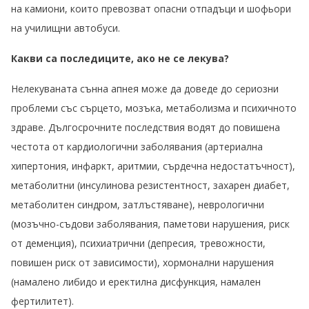
на камиони, които превозват опасни отпадъци и шофьори
на училищни автобуси.
Какви са последиците, ако не се лекува?
Нелекуваната сънна апнея може да доведе до сериозни
проблеми със сърцето, мозъка, метаболизма и психичното
здраве. Дългосрочните последствия водят до повишена
честота от кардиологични заболявания (артериална
хипертония, инфаркт, аритмии, сърдечна недостатъчност),
метаболитни (инсулинова резистентност, захарен диабет,
метаболитен синдром, затлъстяване), неврологични
(мозъчно-съдови заболявания, паметови нарушения, риск
от деменция), психиатрични (депресия, тревожности,
повишен риск от зависимости), хормонални нарушения
(намалено либидо и еректилна дисфункция, намален
фертилитет).