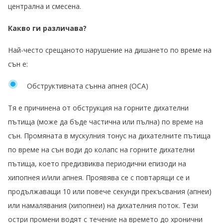
централна и смесена.
Какво ги различава?
Най-често срещаното нарушение на дишането по време на
сън е:
Обструктивната сънна апнея (OCA)
Тя е причинена от обструкция на горните дихателни
пътища (може да бъде частична или пълна) по време на
сън. Промяната в мускулния тонус на дихателните пътища
по време на сън води до колапс на горните дихателни
пътища, което предизвиква периодични епизоди на
хипопнея и/или апнея. Проявява се с повтарящи се и
продължаващи 10 или повече секунди прекъсвания (апнеи)
или намалявания (хипопнеи) на дихателния поток. Тези
остри промени водят с течение на времето до хронични