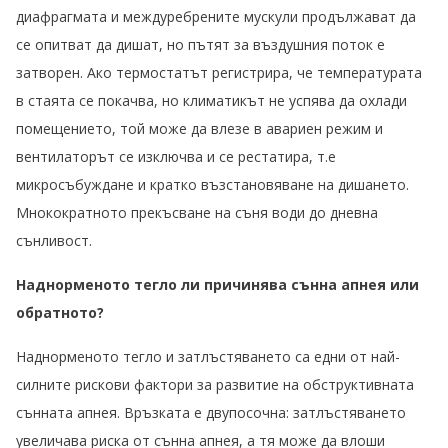
диафрагмата и междуребрените мускули продължават да
се опитват да дишат, но пътят за въздушния поток е
затворен. Ако термостатът регистрира, че температурата
в стаята се покачва, но климатикът не успява да охлади
помещението, той може да влезе в авариен режим и
вентилаторът се изключва и се рестатира, т.е
микросъбуждане и кратко възстановяване на дишането.
Мнокократното прекъсване на съня води до дневна
сънливост.
Наднорменото тегло ли причинява сънна апнея или
обратното?
Наднорменото тегло и затлъстяването са едни от най-
силните рискови фактори за развитие на обструктивната
сънната апнея. Връзката е двупосочна: затлъстяването
увеличава риска от сънна апнея, а тя може да влоши