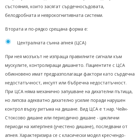
състояния, които засягат сърдечносъдовата,
белодробната и неврокогнитивната системи.
Втората и по-рядко срещана форма е:
Централната сънна апнея (ЦСА)
При нея мозъкът не изпраща правилните сигнали към
мускулите, контролиращи дишането. Пациентите с ЦСА
обикновено имат предразполагащи фактори като сърдечна
недостатъчност, инсулт или бъбречна недостатъчност.
При ЦСА няма механично запушване на дихателни пътища,
но липсва адекватно дихателно усилие поради нарушен
контрол върху ритъма на дишане. Вид ЦСА е т.нар. Чейн-
Стоксово дишане или периодично дишане - циклични
периоди на хиперпнея (учестено дишане), последвани от
апнея. Характеризира се с класически модел кресчендо-