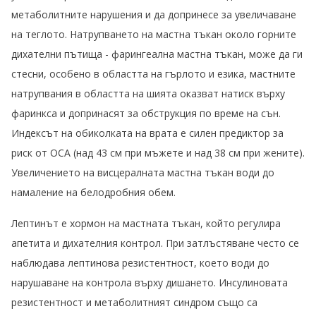
метаболитните нарушения и да допринесе за увеличаване
на теглото. Натрупването на мастна тъкан около горните
дихателни пътища - фарингеална мастна тъкан, може да ги
стесни, особено в областта на гърлото и езика, мастните
натрупвания в областта на шията оказват натиск върху
фаринкса и допринасят за обструкция по време на сън.
Индексът на обиколката на врата е силен предиктор за
риск от ОСА (над 43 см при мъжете и над 38 см при жените).
Увеличението на висцералната мастна тъкан води до
намаление на белодробния обем.
Лептинът е хормон на мастната тъкан, който регулира
апетита и дихателния контрол. При затлъстяване често се
наблюдава лептинова резистентност, което води до
нарушаване на контрола върху дишането. Инсулиновата
резистентност и метаболитният синдром също са