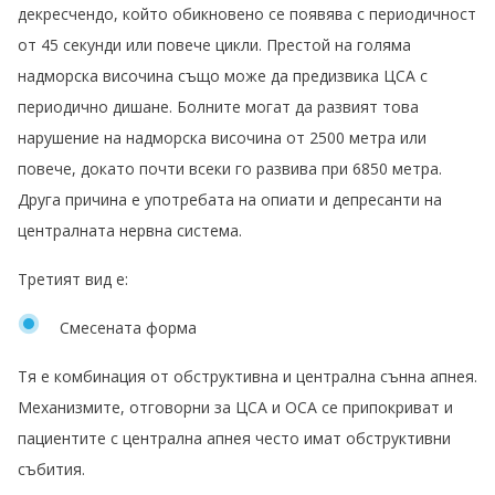
декресчендо, който обикновено се появява с периодичност
от 45 секунди или повече цикли. Престой на голяма
надморска височина също може да предизвика ЦСА с
периодично дишане. Болните могат да развият това
нарушение на надморска височина от 2500 метра или
повече, докато почти всеки го развива при 6850 метра.
Друга причина е употребата на опиати и депресанти на
централната нервна система.
Третият вид е:
Смесената форма
Тя е комбинация от обструктивна и централна сънна апнея.
Механизмите, отговорни за ЦСА и ОСА се припокриват и
пациентите с централна апнея често имат обструктивни
събития.