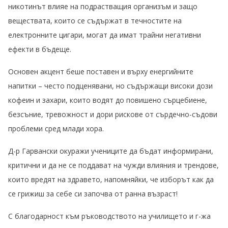
никотинът влияе на подрастващия организъм и защо
веществата, които се съдържат в течностите на
електронните цигари, могат да имат трайни негативни
ефекти в бъдеще.
Основен акцент беше поставен и върху енергийните
напитки – често подценявани, но съдържащи високи дози
кофеин и захари, които водят до повишено сърцебиене,
безсъние, тревожност и дори рискове от сърдечно-съдови
проблеми сред млади хора.
Д-р Гарвански окуражи учениците да бъдат информирани,
критични и да не се поддават на чужди влияния и трендове,
които вредят на здравето, напомняйки, че изборът как да
се грижиш за себе си започва от ранна възраст!
С благодарност към ръководството на училището и г-жа