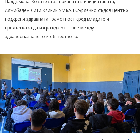
Палдъмова-Ковачева за поканата и инициативата,
Аджибадем Сити Клиник УМБАЛ Сърдечно-съдов център
подкрепя здравната грамотност сред младите и
продължава да изгражда мостове между
здравеопазването и обществото.