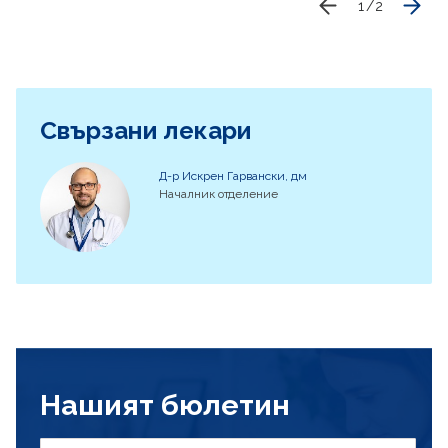
1
/
2
Свързани лекари
Д-р Искрен Гарвански, дм
Началник отделение
Нашият бюлетин