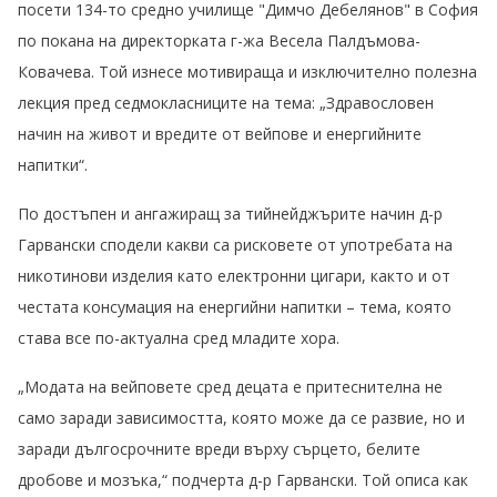
посети 134-то средно училище "Димчо Дебелянов" в София
по покана на директорката г-жа Весела Палдъмова-
Ковачева. Той изнесе мотивираща и изключително полезна
лекция пред седмокласниците на тема: „Здравословен
начин на живот и вредите от вейпове и енергийните
напитки“.
По достъпен и ангажиращ за тийнейджърите начин д-р
Гарвански сподели какви са рисковете от употребата на
никотинови изделия като електронни цигари, както и от
честата консумация на енергийни напитки – тема, която
става все по-актуална сред младите хора.
„Модата на вейповете сред децата е притеснителна не
само заради зависимостта, която може да се развие, но и
заради дългосрочните вреди върху сърцето, белите
дробове и мозъка,“ подчерта д-р Гарвански. Той описа как