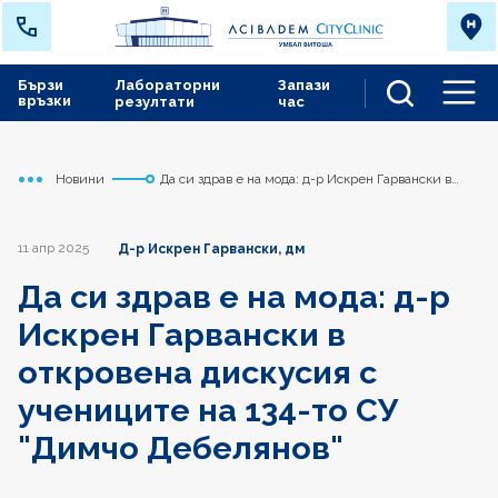
Бързи
Лабораторни
Запази
връзки
резултати
час
Men
Новини
Да си здрав е на мода: д-р Искрен Гарвански в
Начало
Сърдечно съдов център
откровена дискусия с учениците на 134-то СУ
"Димчо Дебелянов"
11 апр 2025
Д-р Искрен Гарвански, дм
Да си здрав е на мода: д-р
Искрен Гарвански в
откровена дискусия с
учениците на 134-то СУ
"Димчо Дебелянов"