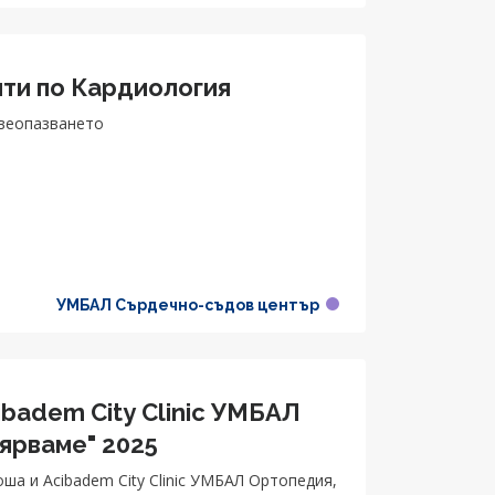
нти по Кардиология
авеопазването
УМБАЛ Сърдечно-съдов център
badem City Clinic УМБАЛ
вярваме" 2025
оша и Acibadem City Clinic УМБАЛ Ортопедия,