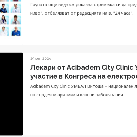
Групата още веднъж доказва стремежа си да пре
ниво", отбелязват от редакцията на в. "24 часа".
29 сеп 2025
Лекари от Acibadem City Clini
участие в Конгреса на електр
Acibadem City Clinic УМБАЛ Витоша – национален
на сърдечни аритмии и клапни заболявания.