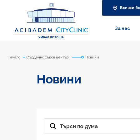
Всички б
За нас
Начало
Сърдечно съдов център
Новини
Новини
Търси по дума