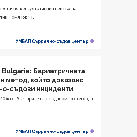
ностично-консултативния център на
нтин Помянов" 1.
УМБАЛ Сърдечно-съдов център
 Bulgaria: Бариатричната
н метод, който доказано
чно-съдови инциденти
60% от българите са с наднормено тегло, а
УМБАЛ Сърдечно-съдов център