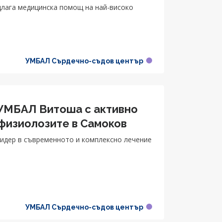
длага медицинска помощ на най-високо
УМБАЛ Сърдечно-съдов център
c УМБАЛ Витоша с активно
офизиолозите в Самоков
 лидер в съвременното и комплексно лечение
УМБАЛ Сърдечно-съдов център