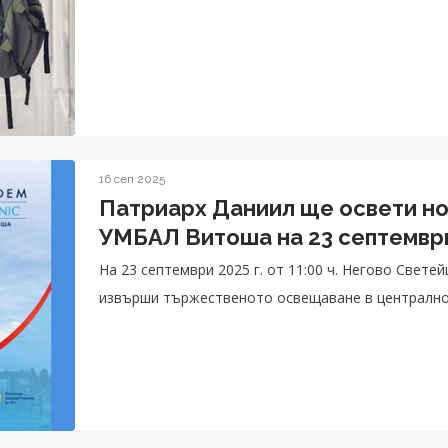
16 сеп 2025
Патриарх Даниил ще освети новата Acibadem Cit
УМБАЛ Витоша на 23 септемвр
На 23 септември 2025 г. от 11:00 ч. Негово Свет
извърши тържественото освещаване в централно