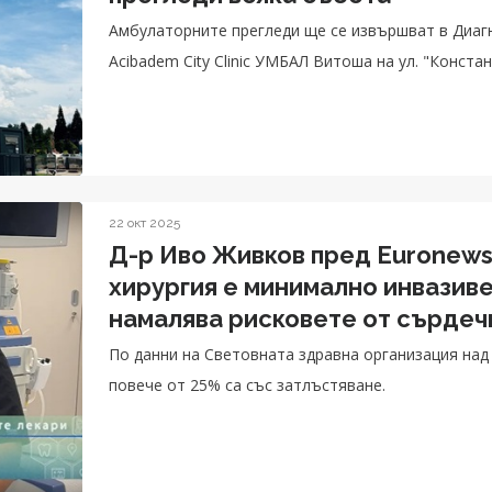
Амбулаторните прегледи ще се извършват в Диаг
Acibadem City Clinic УМБАЛ Витоша на ул. "Конста
22 окт 2025
Д-р Иво Живков пред Euronews
хирургия е минимално инвазиве
намалява рисковете от сърде
По данни на Световната здравна организация над 
повече от 25% са със затлъстяване.