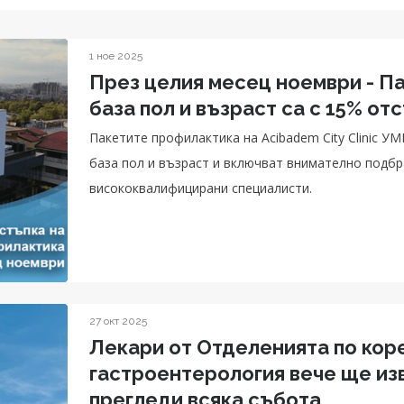
1 ное 2025
През целия месец ноември - П
база пол и възраст са с 15% от
Пакетите профилактика на Acibadem City Clinic 
база пол и възраст и включват внимателно подбр
висококвалифицирани специалисти.
27 окт 2025
Лекари от Отделенията по кор
гастроентерология вече ще и
прегледи всяка събота