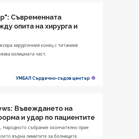
ор": Съвременната
ду опита на хирурга и
ксира хирургичния конец с титаниев
язва излишната част.
УМБАЛ Сърдечно-съдов център
ews: Въвеждането на
форма и удар по пациентите
я, Народното събрание окончателно прие
което върна лимитите за болниците.