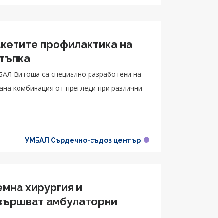
акетите профилактика на
стъпка
УМБАЛ Витоша са специално разработени на
ана комбинация от прегледи при различни
УМБАЛ Сърдечно-съдов център
емна хирургия и
звършват амбулаторни