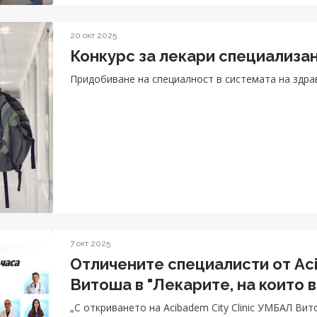
20 окт 2025
Конкурс за лекари специализа
Придобиване на специалност в системата на здр
7 окт 2025
Отличените специалисти от Aci
Витоша в "Лекарите, на които 
„С откриването на Acibadem City Clinic УМБАЛ Вит