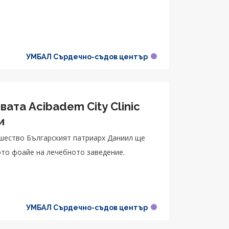
УМБАЛ Сърдечно-съдов център
y Clinic
и
ейшество Българският патриарх Даниил ще
то фоайе на лечебното заведение.
УМБАЛ Сърдечно-съдов център