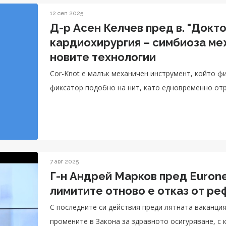
12 сеп 2025
Д-р Асен Келчев пред в. "Докт
кардиохирургия – симбиоза меж
новите технологии
Cor-Knot е малък механичен инструмент, който фи
фиксатор подобно на нит, като едновременно отр
7 авг 2025
Г-н Андрей Марков пред Euron
лимитите отново е отказ от ре
С последните си действия преди лятната ваканци
промените в Закона за здравното осигуряване, с 