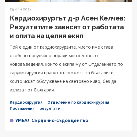
25 юли 2024
Кардиохирургът д-р Асен Келчев:
Резултатите зависят от работата
и опита на целия екип
Той е един от кардиохирурзите, чието име става
особено популярно поради множеството
нововъведения, които с екипа му от Отделението по
кардиохирургия правят възможост за българите,
които искат обслужване на световно ниво, без да
излизат от България.
Кардиохирургия
Отделение по кардиохирургия
Постижения
резултати
УМБАЛ Сърдечно-съдов център