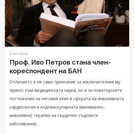
2 окт 2024
Проф. Иво Петров стана член-
кореспондент на БАН
Отличието е не само признание за изключителния му
принос към медицинската наука, но и за новаторските
постижения на неговия екип в сферата на инвазивната
кардиология и ендоваскуларната (минимално-
инвазивна) терапия на сърдечно-съдовите
заболявания.