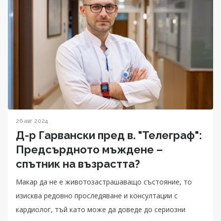
26 авг 2024
Д-р Гарвански пред в. "Телеграф":
Предсърдното мъждене –
спътник на възрастта?
Макар да не е животозастрашаващо състояние, то
изисква редовно проследяване и консултации с
кардиолог, тъй като може да доведе до сериозни