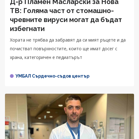
Д-р Пламен Масларски за Нова
ТВ: Голяма част от стомашно-
чревните вируси могат да бъдат
избегнати
Хората не трябва да забравят да си мият ръцете и да
почистват повърхностите, които ще имат досег с
храна, категоричен е педиатърът
УМБАЛ Сърдечно-съдов център