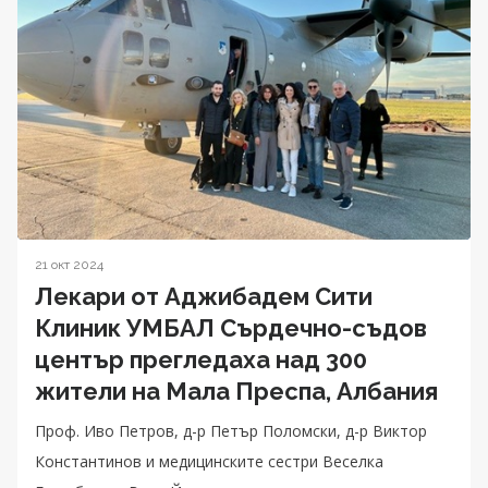
21 окт 2024
Лекари от Аджибадем Сити
Клиник УМБАЛ Сърдечно-съдов
център прегледаха над 300
жители на Мала Преспа, Албания
Проф. Иво Петров, д-р Петър Поломски, д-р Виктор
Константинов и медицинските сестри Веселка