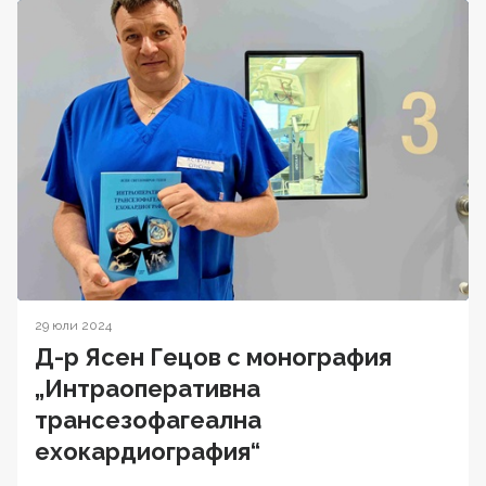
29 юли 2024
Д-р Ясен Гецов с монография
„Интраоперативна
трансезофагеална
ехокардиография“