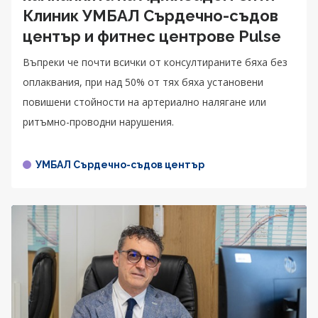
Клиник УМБАЛ Сърдечно-съдов
център и фитнес центрове Pulse
Въпреки че почти всички от консултираните бяха без
оплаквания, при над 50% от тях бяха установени
повишени стойности на артериално налягане или
ритъмно-проводни нарушения.
УМБАЛ Сърдечно-съдов център