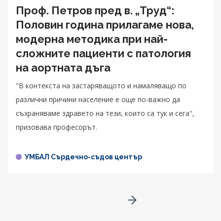
Проф. Петров пред в. „Труд“:
Половин година прилагаме нова,
модерна методика при най-
сложните пациенти с патология
на аортната дъга
"В контекста на застаряващото и намаляващо по
различни причини население е още по-важно да
съхраняваме здравето на тези, които са тук и сега",
призовава професорът.
УМБАЛ Сърдечно-съдов център
Go to next page