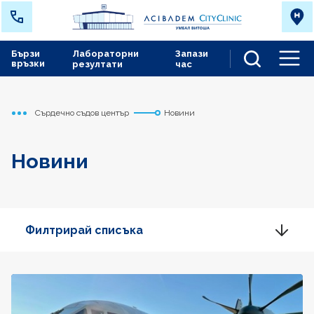
Бързи
Лабораторни
Запази
връзки
резултати
час
Men
Сърдечно съдов център
Новини
Начало
Новини
Филтрирай списъка