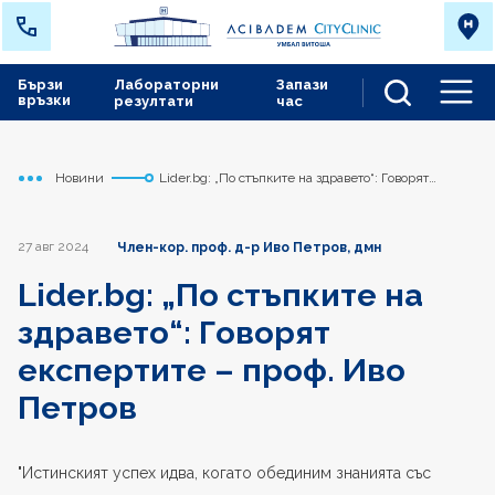
Бързи
Лабораторни
Запази
връзки
резултати
час
Men
Новини
Lider.bg: „По стъпките на здравето“: Говорят
Начало
Сърдечно съдов център
експертите – проф. Иво Петров
27 авг 2024
Член-кор. проф. д-р Иво Петров, дмн
Lider.bg: „По стъпките на
здравето“: Говорят
експертите – проф. Иво
Петров
"Истинският успех идва, когато обединим знанията със