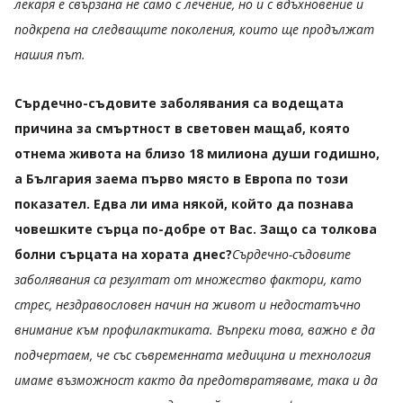
лекаря е свързана не само с лечение, но и с вдъхновение и
подкрепа на следващите поколения, които ще продължат
нашия път.
Сърдечно-съдовите заболявания са водещата
причина за смъртност в световен мащаб, която
отнема живота на близо 18 милиона души годишно,
а България заема първо място в Европа по този
показател. Едва ли има някой, който да познава
човешките сърца по-добре от Вас. Защо са толкова
болни сърцата на хората днес?
Сърдечно-съдовите
заболявания са резултат от множество фактори, като
стрес, нездравословен начин на живот и недостатъчно
внимание към профилактиката. Въпреки това, важно е да
подчертаем, че със съвременната медицина и технология
имаме възможност както да предотвратяваме, така и да