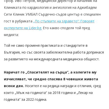
Проф. Иво Петров, медицински директор и началник на
Клиниката по кардиология и ангиология на Аджибадем
Сити Клиник УМБАЛ Сърдечно-съдов център е специален
гост в рубриката
„По стъпките на здравето“: Говорят
експертите на Lider.bg.
Ето какво споделя той пред
медията:
Той не само променя практиката и стандартите в
България, но със своята забележителна работа допринася
за развитието на международната медицинска общност.
Наричат го „Спасителят на сърца“, а колегите му
изчисляват, че средно спасява 8 човешки живота
всеки ден.
Носител е на редица награди и отличия, сред
които „Мъж на годината“ за 2018 година и „Лекар на
годината“ за 2022 година.