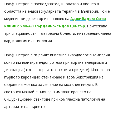
Проф. Петров е преподавател, иноватор и пионер в
областта на ендоваскуларната терапия в България. Той е
медицински директор и началник на
Аджибадем Сити
клиник УМБАЛ Сърдечно-съдов център
. Притежава
три специалности – вътрешни болести, интервенционална
кардиология и ангиология.
Проф. Петров е първият инвазивен кардиолог в България,
който имплантира ендопротеза при аортна аневризма и
дисекация (вкл. за първи път в света при дете). Извършва
първото каротидно стентиране и тромбекстракция на
съдове на мозъка за лечение на мозъчен инсулт. В
световен мащаб е пионер в имплантирането на
бифуркационни стентове при комплексна патология на
артериите на сърцето.