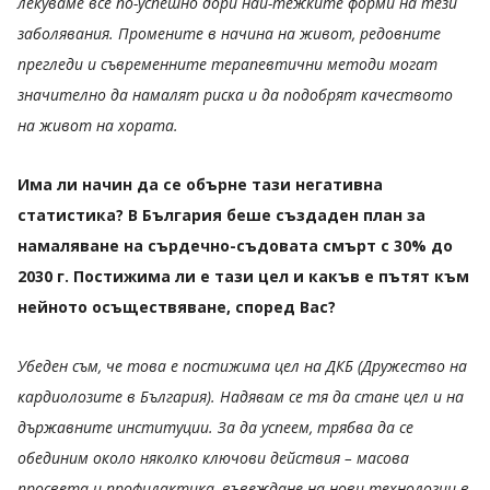
лекуваме все по-успешно дори най-тежките форми на тези
заболявания. Промените в начина на живот, редовните
прегледи и съвременните терапевтични методи могат
значително да намалят риска и да подобрят качеството
на живот на хората.
Има ли начин да се обърне тази негативна
статистика? В България беше създаден план за
намаляване на сърдечно-съдовата смърт с 30% до
2030 г. Постижима ли е тази цел и какъв е пътят към
нейното осъществяване, според Вас?
Убеден съм, че това е постижима цел на ДКБ (Дружество на
кардиолозите в България). Надявам се тя да стане цел и на
държавните институции. За да успеем, трябва да се
обединим около няколко ключови действия – масова
просвета и профилактика, въвеждане на нови технологии в