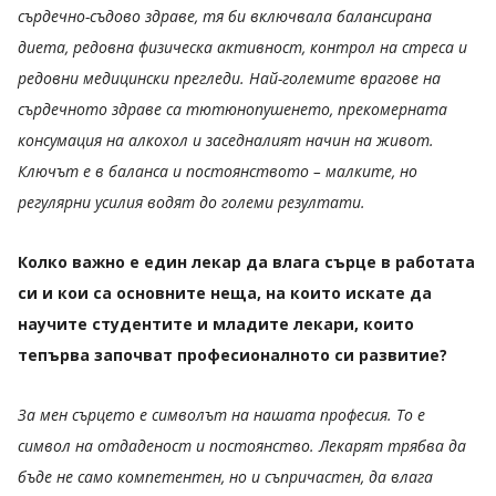
сърдечно-съдово здраве, тя би включвала балансирана
диета, редовна физическа активност, контрол на стреса и
редовни медицински прегледи. Най-големите врагове на
сърдечното здраве са тютюнопушенето, прекомерната
консумация на алкохол и заседналият начин на живот.
Ключът е в баланса и постоянството – малките, но
регулярни усилия водят до големи резултати.
Колко важно е един лекар да влага сърце в работата
си и кои са основните неща, на които искате да
научите студентите и младите лекари, които
тепърва започват професионалното си развитие?
За мен сърцето е символът на нашата професия. То е
символ на отдаденост и постоянство. Лекарят трябва да
бъде не само компетентен, но и съпричастен, да влага