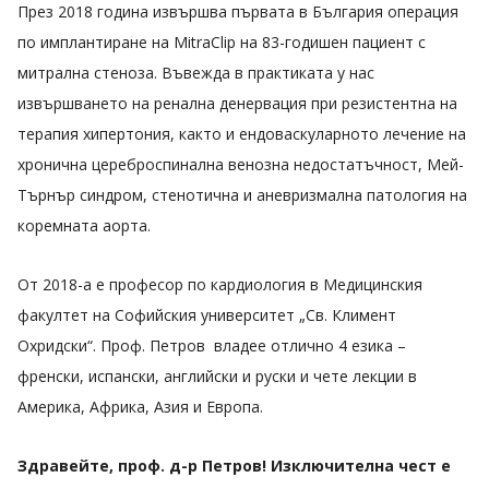
През 2018 година извършва първата в България операция
по имплантиране на MitraClip на 83-годишен пациент с
митрална стеноза. Въвежда в практиката у нас
извършването на ренална денервация при резистентна на
терапия хипертония, както и ендоваскуларното лечение на
хронична цереброспинална венозна недостатъчност, Мей-
Търнър синдром, стенотична и аневризмална патология на
коремната аорта.
От 2018-а е професор по кардиология в Медицинския
факултет на Софийския университет „Св. Климент
Охридски“. Проф. Петров владее отлично 4 езика –
френски, испански, английски и руски и чете лекции в
Америка, Африка, Азия и Европа.
Здравейте, проф. д-р Петров! Изключителна чест е