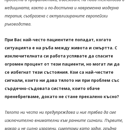
медицината, както и по-достъпна и навременна модерна
терапия, съобразена с актуализираните европейски
ръководства.
При Вас най-често пациентите попадат, когато
ситуацията е на ръба между живота и смъртта. С
изключителната си работа успявате да спасите
огромен процент от тези пациенти, но могат ли да
се избегнат тези състояния. Кои са най-честите
сигнали, които ни дава тялото ни при проблем със
сърдечно-съдовата система, които обаче
пренебрегваме, докато не стане прекалено късно?
Тялото ни често ни предупреждава и ние трябва да сме
изключително внимателни към ранните сигнали. Първите,
макар и не силно изразени, симптоми като задух, гръдна