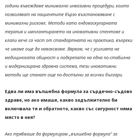
години въвеждаме минимално инвазивни процедури, които
позволяват на пациентите бързо възстановяване с
минимални рискове. Методи като ендоваскуларната
терапия и имплантирането на иновативни стентове и
клапи вече са част от стандартната ни практика, въпреки
че имаме още да наваксваме. Вярвам, че с усилията на
медицинската общност и подкрепата на една по-стабилна
и модернизирана здравна система, тези иновативни
методи ще станат още по-достъпни за всички българи.
Едва ли има вълшебна формула за сърдечно-съдово
здраве, но ако имаше, какво задължително би
включвала тя и обратното, какво със сигурност няма
място в нея?
Ако трябваше да формулирам „вълшебна формула“ за