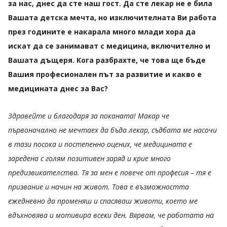
за нас, днес да сте наш гост. Да сте лекар не е била
Вашата детска мечта, но изключителната Ви работа
през годините е накарала много млади хора да
искат да се занимават с медицина, включително и
Вашата дъщеря. Кога разбрахте, че това ще бъде
Вашия професионален път за развитие и какво е
медицината днес за Вас?
Здравейте и благодаря за поканата! Макар че
първоначално не мечтаех да бъда лекар, съдбата ме насочи
в тази посока и постепенно оцених, че медицината е
заредена с голям позитивен заряд и крие много
предизвикателства. Тя за мен е повече от професия – тя е
призвание и начин на живот. Това е възможността
ежедневно да променяш и спасяваш животи, което ме
вдъхновява и мотивира всеки ден. Вярвам, че работата на