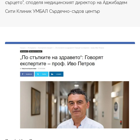
сърцето", споделя медицинският директор на Аджибадем
Сити Клиник УМБАЛ Сърдечно-съдов център