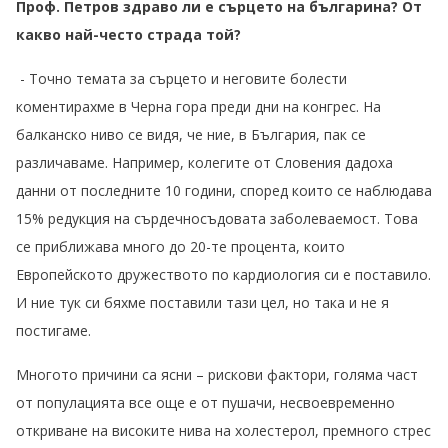
Проф. Петров здраво ли е сърцето на българина? От
какво най-често страда той?
- Точно темата за сърцето и неговите болести
коментирахме в Черна гора преди дни на конгрес. На
балканско ниво се видя, че ние, в България, пак се
различаваме. Например, колегите от Словения дадоха
данни от последните 10 години, според които се наблюдава
15% редукция на сърдечносъдовата заболеваемост. Това
се приближава много до 20-те процента, които
Европейското дружеството по кардиология си е поставило.
И ние тук си бяхме поставили тази цел, но така и не я
постигаме.
Многото причини са ясни – рискови фактори, голяма част
от популацията все още е от пушачи, несвоевременно
откриване на високите нива на холестерол, премного стрес