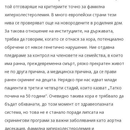
той отговаряше на критериите точно за фамилна
хиперхолестеролемия. В много европейски страни тези
нива се проверяват още на новородените в родилния дом.
За такова отношение на институциите, на държавата,
трябва да говорим, когато се отнася за хора, потенциално
обречени от някое генетично нарушение. Ние отдавна
пледираме за контрол на членовете на семейства, в които
има ранна, преждевременна смърт, рязко прекратен живот
не по друга причина, а медицинска причина, да се прави
ранен скрининг на децата. Нерядко при нас идват млади
пациенти в трети и четвърти стадий, които казват „Татко
почина на 50 години". Очевидно такива хора е трябвало да
бъдат обхванати, до този момент от здравеопазната
система, но това не е станало поради липсата на
скринингови програми за важни заболявания като аортна
дисекация, фамилна хиперхолестеролемия и