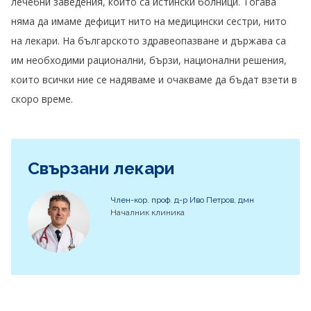
лечебни заведения, които са истински болници. Тогава
няма да имаме дефицит нито на медицински сестри, нито
на лекари. На българското здравеопазване и държава са
им необходими рационални, бързи, национални решения,
които всички ние се надяваме и очакваме да бъдат взети в
скоро време.
Свързани лекари
Член-кор. проф. д-р Иво Петров, дмн
Началник клиника