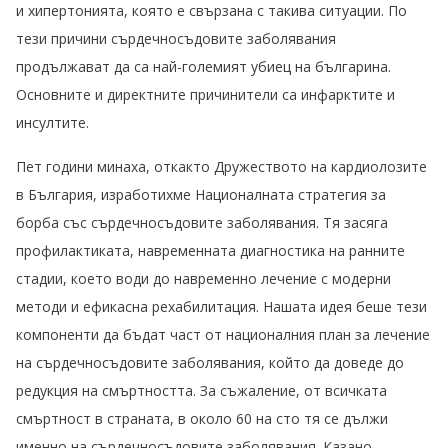
и хипертонията, която е свързана с такива ситуации. По
тези причини сърдечносъдовите заболявания
продължават да са най-големият убиец на българина.
Основните и директните причинители са инфарктите и
инсултите.
Пет години минаха, откакто Дружеството на кардиолозите
в България, изработихме Националната стратегия за
борба със сърдечносъдовите заболявания. Тя засяга
профилактиката, навременната диагностика на ранните
стадии, което води до навременно лечение с модерни
методи и ефикасна рехабилитация. Нашата идея беше тези
компоненти да бъдат част от националния план за лечение
на сърдечносъдовите заболявания, който да доведе до
редукция на смъртността. За съжаление, от всичката
смъртност в страната, в около 60 на сто тя се дължи
именно на сърдечносъдовите заболявания. Казано