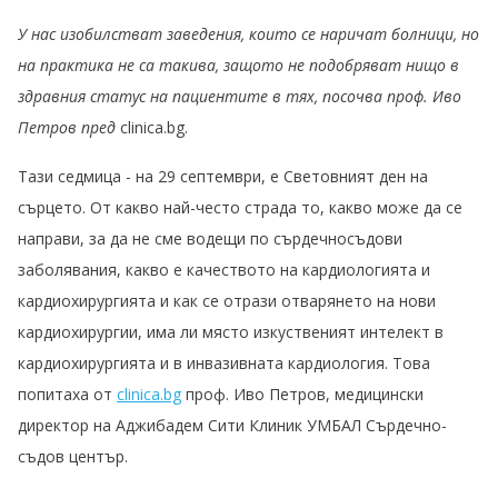
У нас изобилстват заведения, които се наричат болници, но
на практика не са такива, защото не подобряват нищо в
здравния статус на пациентите в тях, посочва проф. Иво
Петров пред
clinica.bg.
Тази седмица - на 29 септември, е Световният ден на
сърцето. От какво най-често страда то, какво може да се
направи, за да не сме водещи по сърдечносъдови
заболявания, какво е качеството на кардиологията и
кардиохирургията и как се отрази отварянето на нови
кардиохирургии, има ли място изкуственият интелект в
кардиохирургията и в инвазивната кардиология. Това
попитаха от
clinica.bg
проф. Иво Петров, медицински
директор на Аджибадем Сити Клиник УМБАЛ Сърдечно-
съдов център.