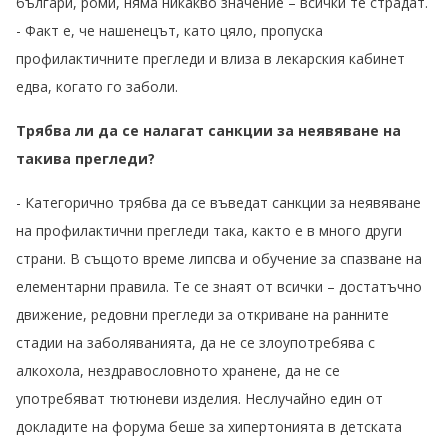
българи, роми, няма никакво значение – всички те страдат.
- Факт е, че нашенецът, като цяло, пропуска
профилактичните прегледи и влиза в лекарския кабинет
едва, когато го заболи.
Трябва ли да се налагат санкции за неявяване на
такива прегледи?
- Категорично трябва да се въведат санкции за неявяване
на профилактични прегледи така, както е в много други
страни. В същото време липсва и обучение за спазване на
елементарни правила. Те се знаят от всички – достатъчно
движение, редовни прегледи за откриване на ранните
стадии на заболяванията, да не се злоупотребява с
алкохола, нездравословното хранене, да не се
употребяват тютюневи изделия. Неслучайно един от
докладите на форума беше за хипертонията в детската