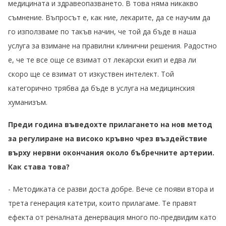
медицината и здравеопазването. В това няма никакво
съмнение. Въпросът е, как ние, лекарите, да се научим да
го използваме по такъв начин, че той да бъде в наша
услуга за взимане на правилни клинични решения. Радостно
е, че те все още се взимат от лекарски екип и едва ли
скоро ще се взимат от изкуствен интелект. Той
категорично трябва да бъде в услуга на медицинския
хуманизъм.
Преди година въведохте прилагането на нов метод
за регулиране на високо кръвно чрез въздействие
върху нервни окончания около бъбречните артерии.
Как става това?
- Методиката се разви доста добре. Вече се появи втора и
трета генерация катетри, които прилагаме. Те правят
ефекта от реналната денервация много по-предвидим като