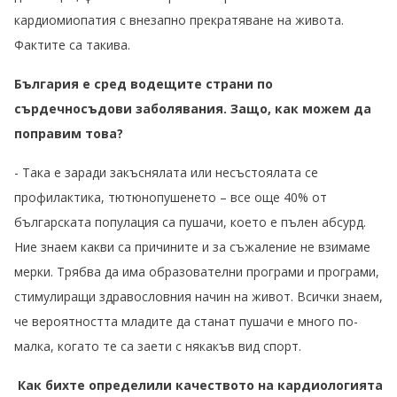
кардиомиопатия с внезапно прекратяване на живота.
Фактите са такива.
България е сред водещите страни по
сърдечносъдови заболявания. Защо, как можем да
поправим това?
- Така е заради закъснялата или несъстоялата се
профилактика, тютюнопушенето – все още 40% от
българската популация са пушачи, което е пълен абсурд.
Ние знаем какви са причините и за съжаление не взимаме
мерки. Трябва да има образователни програми и програми,
стимулиращи здравословния начин на живот. Всички знаем,
че вероятността младите да станат пушачи е много по-
малка, когато те са заети с някакъв вид спорт.
Как бихте определили качеството на кардиологията