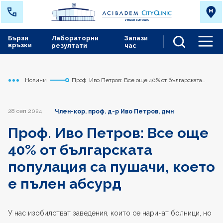
Бързи
Лабораторни
Запази
връзки
резултати
час
Men
Новини
Проф. Иво Петров: Все още 40% от българската
Начало
Сърдечно съдов център
популация са пушачи, което е пълен абсурд
28 сеп 2024
Член-кор. проф. д-р Иво Петров, дмн
Проф. Иво Петров: Все още
40% от българската
популация са пушачи, което
е пълен абсурд
У нас изобилстват заведения, които се наричат болници, но