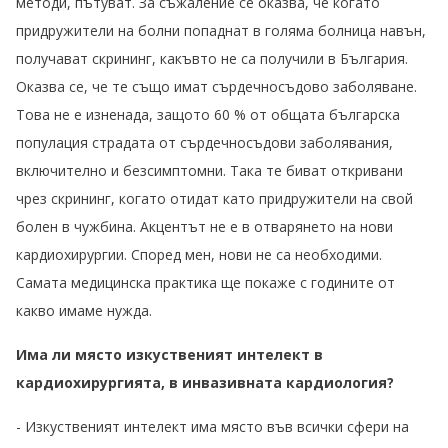
методи, пътуват. За съжаление се оказва, че когато
придружители на болни попаднат в голяма болница навън,
получават скрининг, какъвто не са получили в България.
Оказва се, че те също имат сърдечносъдово заболяване.
Това не е изненада, защото 60 % от общата българска
популация страдата от сърдечносъдови заболявания,
включително и безсимптомни. Така те биват откривани
чрез скрининг, когато отидат като придружители на свой
болен в чужбина. Акцентът не е в отварянето на нови
кардиохирургии. Според мен, нови не са необходими.
Самата медицинска практика ще покаже с годините от
какво имаме нужда.
Има ли място изкуственият интелект в
кардиохирургията, в инвазивната кардиология?
- Изкуственият интелект има място във всички сфери на