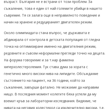
възраст. България не е встрани от този проблем. За
съжаление, това е един от най-големите убийци в нашето
съвремие. Тя се залага още в неправилното поведение и
начин на хранене и редуцираният двигателен режим.
Около олимпиадата стана въпрос, че държавата е
абдикирала от контрола в детската популация от гледна
точка на оптимизиране именно на двигателния режим,
редовните и съвсем неформални прегледи точно на децата.
На форума говорихме и за т.нар фамилна
хиперхолестеролемия. Тук става дума за хората с
генетично много високи нива на липидите. Обсъждахме
състоянието на пациент, на 36 години, който за
съжаление, завърши фатално. Не можахме да направим
нищо. В последния момент колегите бяха успели да му
вземат кръв за лабораторни изследвания. Видяхме, че
нивата на неговия холестерол са изключително високи, т.е.