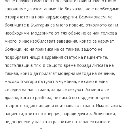
беше нарушен именно в последните години. Ние отново
започваме да изоставаме. Не бих казал, че е необходимо
отварянето на нови кардиохирургии. Всички знаем, че
болниците в България са много повече, отколкото са ни
необходими. Модерните от тях обаче не са чак толкова
много. У нас изобилстват заведения, които се наричат
болници, но на практика не са такива, защото не
подобряват нищо в здравния статус на пациентите,
постъпващи в тях. В същото време поради липсата на
такива, които да прилагат модерни методи на лечение,
масово българи пътуват в чужбина, не само в една
съседна на нас страна, за да се лекуват. Аз много се
дразня, когато разбера, че някой по сърдечносъдов
въпрос е ходил някъде извън нашата страна. Има и такива
пациенти, които по инерция, заради други заболявания,
недооценени у нас като развитие на терапевтичните