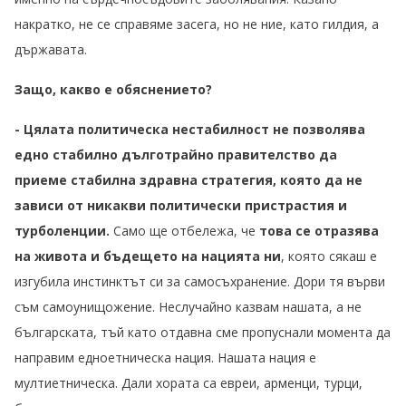
накратко, не се справяме засега, но не ние, като гилдия, а
държавата.
Защо, какво е обяснението?
- Цялата политическа нестабилност не позволява
едно стабилно дълготрайно правителство да
приеме стабилна здравна стратегия, която да не
зависи от никакви политически пристрастия и
турболенции.
Само ще отбележа, че
това се отразява
на живота и бъдещето на нацията ни
, която сякаш е
изгубила инстинктът си за самосъхранение. Дори тя върви
съм самоунищожение. Неслучайно казвам нашата, а не
българската, тъй като отдавна сме пропуснали момента да
направим едноетническа нация. Нашата нация е
мултиетническа. Дали хората са евреи, арменци, турци,