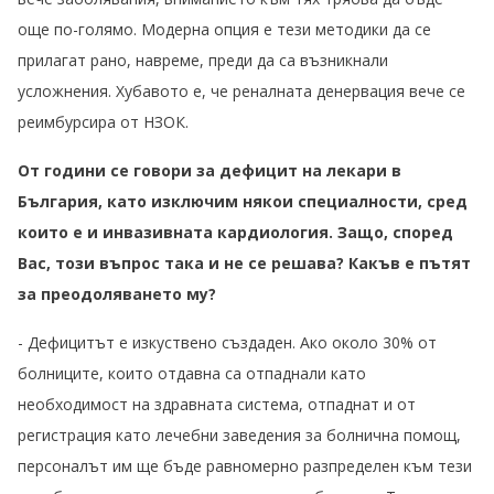
още по-голямо. Модерна опция е тези методики да се
прилагат рано, навреме, преди да са възникнали
усложнения. Хубавото е, че реналната денервация вече се
реимбурсира от НЗОК.
От години се говори за дефицит на лекари в
България, като изключим някои специалности, сред
които е и инвазивната кардиология. Защо, според
Вас, този въпрос така и не се решава? Какъв е пътят
за преодоляването му?
- Дефицитът е изкуствено създаден. Ако около 30% от
болниците, които отдавна са отпаднали като
необходимост на здравната система, отпаднат и от
регистрация като лечебни заведения за болнична помощ,
персоналът им ще бъде равномерно разпределен към тези