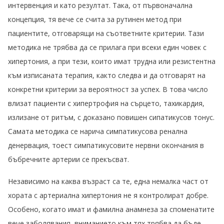
интервенция и като резултат. Така, от първоначална
концепция, тя вече се счита за рутинен метод при
пациентите, отговарящи на съответните критерии. Тази
методика не трябва да се прилага при всеки един човек с
хипертония, а при тези, които имат трудна или резистентна
към изписаната терапия, както следва и да отговарят на
конкретни критерии за вероятност за успех. В това число
влизат пациенти с хипертрофия на сърцето, тахикардия,
излизане от ритъм, с доказано повишен сипатикусов тонус.
Самата методика се нарича симпатикусова ренална
денервация, тоест симпатикусовите нервни окончания в
бъбречните артерии се прекъсват.
Независимо на каква възраст са те, една немалка част от
хората с артериална хипертония не я контролират добре.
Особено, когато имат и фамилна анамнеза за споменатите
вече заболявания, вниманието към тях трябва да бъде