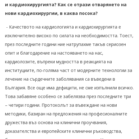
и кардиохирургията? Как се отрази отварянето на
нови кардиохирургии, в каква посока?
- Качеството на кардиологията и кардиохирургията е
изключително високо по силата на необходимостта. Тоест,
през последните години ние натрупахме такъв сериозен
опит и благодарение на настояването на нас,
кардиолозите, въпреки мудността в реакцията на
институциите, по-голяма част от модерните технологии за
лечение на сърдечните заболявания са въведени в
България. Все още има дефицити, не сме изпълнили всичко.
Това забавяне особено се забелязва през последните три
– четири години. Протоколът за въвеждане на нови
методики, базиран на предложения на професионалните
дружества въз основа на клинични проучвания,
доказателства и европейските клинични ръководства,