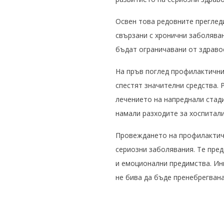
Освен това редовните преглед
свързани с хронични заболяван
бъдат ограничавани от здраво
На пръв поглед профилактични
спестят значителни средства. 
лечението на напреднали стад
намали разходите за хоспитали
Провеждането на профилактичн
сериозни заболявания. Те пре
и емоционални предимства. Ин
не бива да бъде пренебрегвана