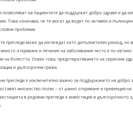
и позволяват на пациентите да поддържат добро здраве и да из
ия. Това означава, че те могат да водят по-активен и пълноцен
словни проблеми.
те прегледи може да изглеждат като допълнителен разход, но в
Ранното откриване и лечение на заболявания често е по-евтино
ии на болестта. Освен това, предотвратяването на сериозни з
зации и дългосрочни грижи.
и прегледи е изключително важно за поддържането на добро з
доставят множество ползи – от ранно откриване и превенция на
вестицията в редовни прегледи е инвестиция в дългосрочното з
.