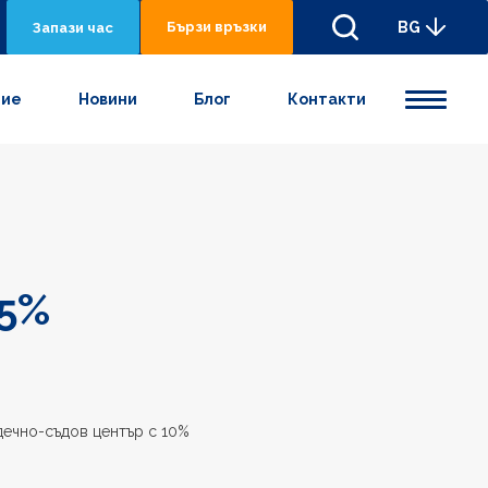
Бързи връзки
BG
Запази час
ние
Новини
Блог
Контакти
15%
дечно-съдов център с 10%