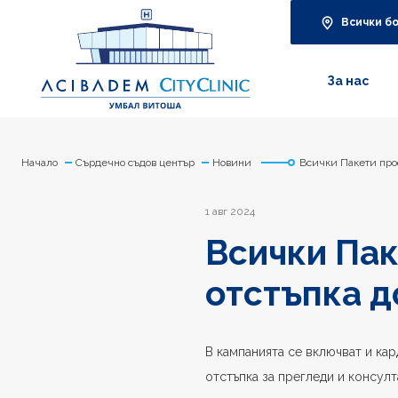
Всички б
За нас
Начало
Сърдечно съдов център
Новини
Всички Пакети проф
1 авг 2024
Всички Пак
отстъпка д
В кампанията се включват и к
отстъпка за прегледи и консул