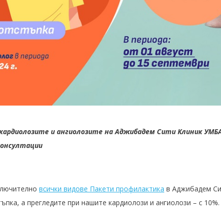
кардиолозите и ангиолозите на Аджибадем Сити Клиник УМБА
консултации
включително
всички видове Пакети профилактика
в Аджибадем Си
ъпка, а прегледите при нашите кардиолози и ангиолози – с 10%.