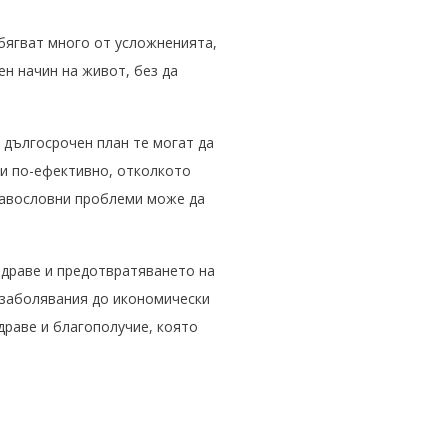
бягват много от усложненията,
ен начин на живот, без да
 дългосрочен план те могат да
 и по-ефективно, отколкото
дравословни проблеми може да
драве и предотвратяването на
 заболявания до икономически
драве и благополучие, която