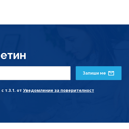
етин
Запиши ме
с т.3.1. от
Уведомление за поверителност