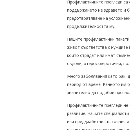
Профилактичните прегледи са 
поддържането на здравето и б
предотвратяване на усложнени
продължителността му.
Нашите профилактични пакети с
живот съответства с нуждите н
които страдат или имат съмнен
съдови, атеросклеротични, по
Много заболявания като рак, 
период от време. Ранното им 
значително да подобри прогно
Профилактичните прегледи не 
развитие. Нашите специалисти
или преддиабетни състояния и 
развитието на сериозни здрав