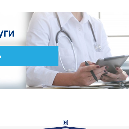
уги
и