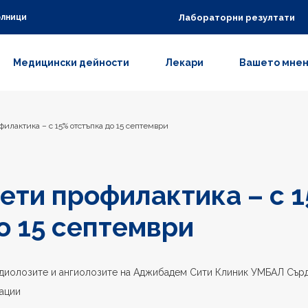
Лабораторни резултати
олници
Медицински дейности
Лекари
Вашето мне
илактика – с 15% отстъпка до 15 септември
ети профилактика – с 
о 15 септември
ардиолозите и ангиолозите на Аджибадем Сити Клиник УМБАЛ Сър
тации