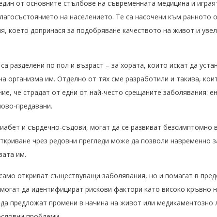
един от основните стълбове на съвременната медицина и играя
лагосъстоянието на населението. Те са насочени към ранното 
я, което допринася за подобряване качеството на живот и уве
а разделени по пол и възраст – за хората, които искат да уста
а организма им. Отделно от тях сме разработили и такива, кои
ие, че страдат от едни от най-често срещаните заболявания: е
лово-предавани.
диабет и сърдечно-съдови, могат да се развиват безсимптомно 
откриване чрез редовни прегледи може да позволи навременно з
зата им.
само откриват съществуващи заболявания, но и помагат в пре
 могат да идентифицират рискови фактори като високо кръвно 
да предложат промени в начина на живот или медикаментозно л
ословни проблеми.