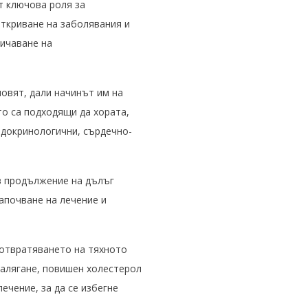
т ключова роля за
откриване на заболявания и
личаване на
новят, дали начинът им на
то са подходящи да хората,
ндокринологични, сърдечно-
в продължение на дълъг
апочване на лечение и
дотвратяването на тяхното
налягане, повишен холестерол
ечение, за да се избегне