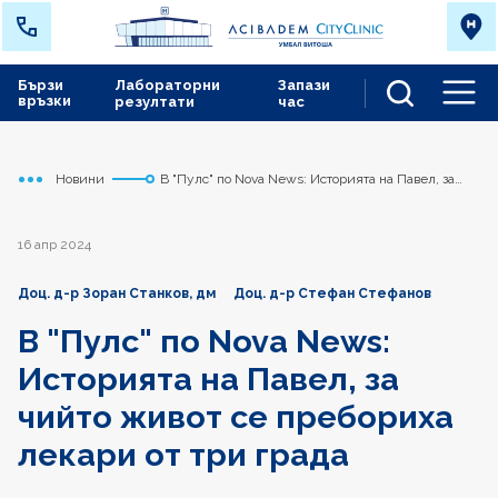
Бързи
Лабораторни
Запази
връзки
резултати
час
Men
Новини
В "Пулс" по Nova News: Историята на Павел, за
Начало
Сърдечно съдов център
чийто живот се пребориха лекари от три града
16 апр 2024
Доц. д-р Зоран Станков, дм
Доц. д-р Стефан Стефанов
В "Пулс" по Nova News:
Историята на Павел, за
чийто живот се пребориха
лекари от три града