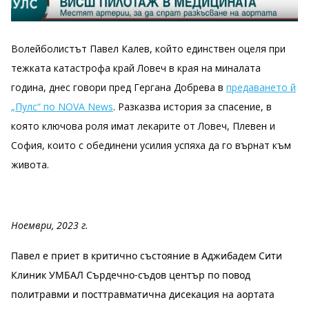
Волейболистът Павел Калев, който единствен оцеля при
тежката катастрофа край Ловеч в края на миналата
година, днес говори пред Гергана Добрева в
предаването й
„Пулс“ по NOVA News
. Разказва история за спасение, в
която ключова роля имат лекарите от Ловеч, Плевен и
София, които с обединени усилия успяха да го върнат към
живота.
Ноември, 2023 г.
Павел е приет в критично състояние в Аджибадем Сити
Клиник УМБАЛ Сърдечно-съдов център по повод
политравми и посттравматична дисекация на аортата