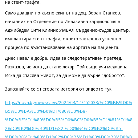
на стент-графта.
Само два дни по-късно екипът на доц. Зоран Станков,
началник на Отделение по Инвазивна кардиология в
Аджибадем Сити Клиник УМБАЛ Сърдечно-съдов център,
имплантира стент графта, с което завършва успешно
процеса по възстановяване на аортата на пациента.
Днес Павел е добре. Идва за следоперативен преглед.
Разказва, че иска да стане лекар. Той също учи медицина.
Иска да спасява живот, за да може да върне "доброто".
Запознайте се с неговата история от видеото тук:
https://nova.bg/news/view/2024/04/14/452033/%D0%BB%D0%
B5%D0%BA%D0%B0%D1%80%D0%B8-
%D0%BF%D1%80%D0%B5%D0%BC%D0%B5%D1%81%D1%8
2%D0%B2%D0%B0%D1%82-%D0%B4%D0%B2%D0%B5-
%D0%B0%D1%80%D1%82%D0%B5%D1%80%D0%B8%D0%B