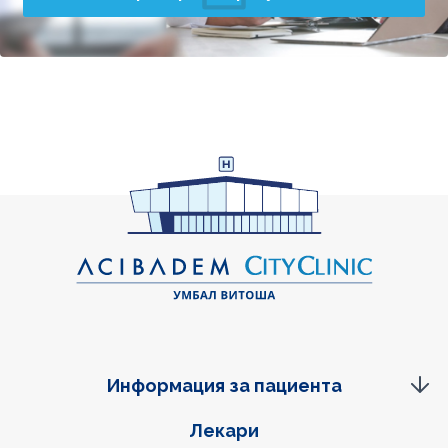
Информация за пациента
Фуутер навигация
Лекари