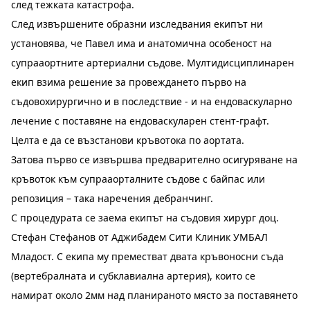
след тежката катастрофа.
След
извършените образни изследвания екипът ни
установява, че Павел има и анатомична особеност на
супрааортните артериални съдове. Мултидисциплинарен
екип взима решение за провеждането първо на
съдовохирургично и в последствие - и на ендоваскуларно
лечение с поставяне на ендоваскуларен стент-графт.
Целта е да се възстанови кръвотока по аортата.
Затова първо се извършва предварително осигуряване на
кръвоток към супрааорталните съдове с байпас или
репозиция – така наречения дебранчинг.
С процедурата се заема екипът на съдовия хирург доц.
Стефан Стефанов от
Аджибадем Сити Клиник УМБАЛ
Младост. С екипа му преместват двата кръвоносни съда
(вертебралната и субклавиална артерия), които се
намират около 2мм над планираното място за поставянето