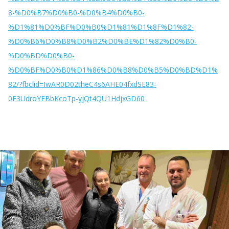
8-%D0%B7%D0%B0-%D0%B4%D0%B0-
%D1%81%D0%BF%D0%B0%D1%81%D1%8F%D1%82-
%D0%B6%D0%B8%D0%B2%D0%BE%D1%82%D0%B0-
%D0%BD%D0%B0-
%D0%BF%D0%B0%D1%86%D0%B8%D0%B5%D0%BD%D1%
82/?fbclid=IwAR0D02theC4s6AHE04fxdSE83-
0F3UdroYFBbKcoTp-yjQt4QU1HdjxGD60