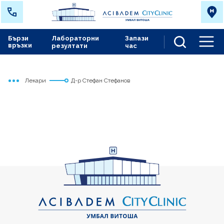
Бързи
Лабораторни
Запази
връзки
резултати
час
Men
Лекари
Д-р Стефан Стефанов
Начало
Сърдечно съдов център