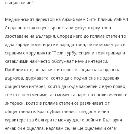
същия начин".
Медицинският директор на Аджибадем Сити Клиник УМБАЛ
Сърдечно-съдов център постави фокус върху това
изоставане на България. Според него до голяма степен то
идва заради политиците и заради това, че не можем да се
справим с корупцията: "Тези турбуленции и тези привидни
катаклизми най-често обслужват нечии интереси.
Проблемът е, че нашият интерес е социалната правова
държава, държавата, която да е подчинена на здравия
обществен интерес, който да бъде закрепен с едно право,
което е неотменимо, а в момента царстват политическите
интереси, които в голяма степен се различават от
обществените. Братоубийственият синдром е бил
характерен за българите между двете войни и България
някак си е оцеляла, надявам се, че ще оцелеем и сега".