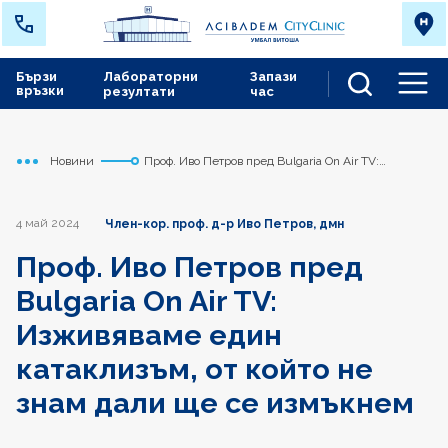
Бързи
Лабораторни
Запази
връзки
резултати
час
Men
Новини
Проф. Иво Петров пред Bulgaria On Air TV:
Начало
Сърдечно съдов център
Изживяваме един катаклизъм, от който не знам
дали ще се измъкнем
4 май 2024
Член-кор. проф. д-р Иво Петров, дмн
Проф. Иво Петров пред
Bulgaria On Air TV:
Изживяваме един
катаклизъм, от който не
знам дали ще се измъкнем