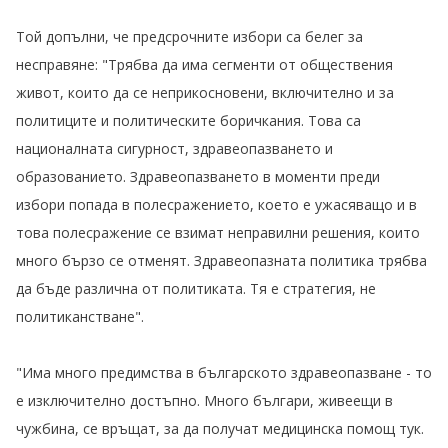
Той допълни, че предсрочните избори са белег за
несправяне: "Трябва да има сегменти от обществения
живот, които да се неприкосновени, включително и за
политиците и политическите боричкания. Това са
националната сигурност, здравеопазването и
образованието. Здравеопазването в моменти преди
избори попада в полесражението, което е ужасяващо и в
това полесражение се взимат неправилни решения, които
много бързо се отменят. Здравеопазната политика трябва
да бъде различна от политиката. Тя е стратегия, не
политиканстване".
"Има много предимства в българското здравеопазване - то
е изключително достъпно. Много българи, живеещи в
чужбина, се връщат, за да получат медицинска помощ тук.