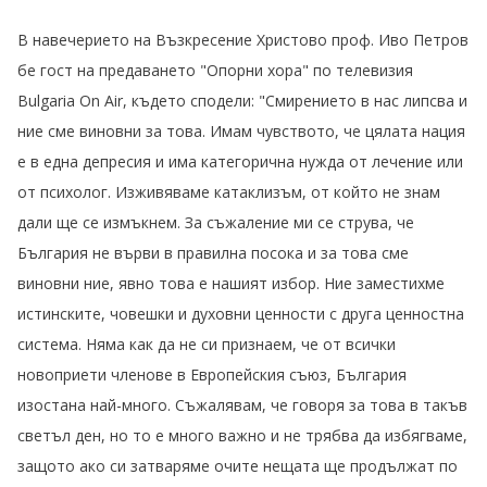
В навечерието на Възкресение Христово проф. Иво Петров
бе гост на предаването "Опорни хора" по телевизия
Bulgaria On Air, където сподели: "Смирението в нас липсва и
ние сме виновни за това. Имам чувството, че цялата нация
е в една депресия и има категорична нужда от лечение или
от психолог. Изживяваме катаклизъм, от който не знам
дали ще се измъкнем. За съжаление ми се струва, че
България не върви в правилна посока и за това сме
виновни ние, явно това е нашият избор. Ние заместихме
истинските, човешки и духовни ценности с друга ценностна
система. Няма как да не си признаем, че от всички
новоприети членове в Европейския съюз, България
изостана най-много. Съжалявам, че говоря за това в такъв
светъл ден, но то е много важно и не трябва да избягваме,
защото ако си затваряме очите нещата ще продължат по