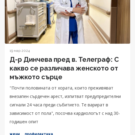
19 мар 2024
Д-р Динчева пред в. Телеграф: С
какво се различава женското от
мъжкото сърце
"Почти половината от хората, които преживяват
внезапен сърдечен арест, изпитват предупредителни
сигнали 24 часа преди събитието. Те варират в
зависимост от пола", посочва кардиологът с над 30-
годишен опит
жени
профилактика