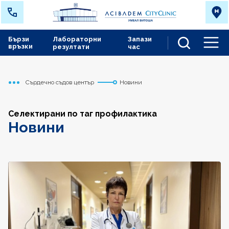
Бързи
Лабораторни
Запази
връзки
резултати
час
Men
Сърдечно съдов център
Новини
Начало
Селектирани по таг профилактика
Новини