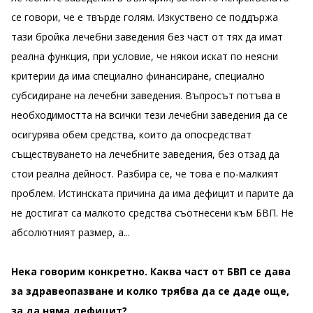
се говори, че е твърде голям. Изкуствено се поддържа
тази бройка лечебни заведения без част от тях да имат
реална функция, при условие, че някои искат по неясни
критерии да има специално финансиране, специално
субсидиране на лечебни заведения. Въпросът потъва в
необходимостта на всички тези лечебни заведения да се
осигурява обем средства, които да опосредстват
съществуването на лечебните заведения, без отзад да
стои реална дейност. Разбира се, че това е по-малкият
проблем. Истинската причина да има дефицит и парите да
не достигат са малкото средства съотнесени към БВП. Не
абсолютният размер, а...
Нека говорим конкретно. Каква част от БВП се дава
за здравеопазване и колко трябва да се даде още,
за да няма дефицит?