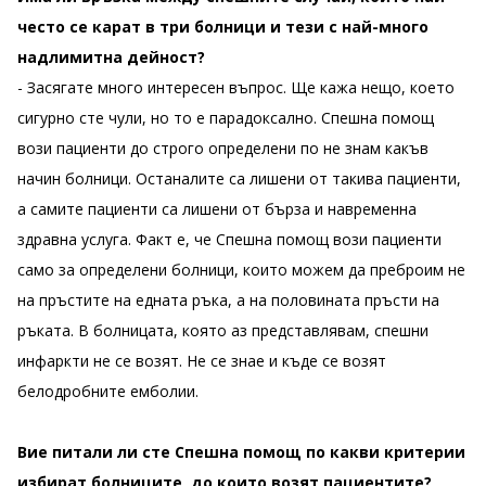
често се карат в три болници и тези с най-много
надлимитна дейност?
- Засягате много интересен въпрос. Ще кажа нещо, което
сигурно сте чули, но то е парадоксално. Спешна помощ
вози пациенти до строго определени по не знам какъв
начин болници. Останалите са лишени от такива пациенти,
а самите пациенти са лишени от бърза и навременна
здравна услуга. Факт е, че Спешна помощ вози пациенти
само за определени болници, които можем да преброим не
на пръстите на едната ръка, а на половината пръсти на
ръката. В болницата, която аз представлявам, спешни
инфаркти не се возят. Не се знае и къде се возят
белодробните емболии.
Вие питали ли сте Спешна помощ по какви критерии
избират болниците, до които возят пациентите?