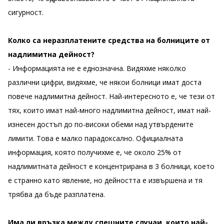
сигурност.
Колко са неразплатените средства на болниците от
надлимитна дейност?
- Информацията не е еднозначна. Видяхме няколко
различни цифри, видяхме, че някои болници имат доста
повече надлимитна дейност. Най-интересното е, че тези от
тях, които имат най-много надлимитна дейност, имат най-
изнесен достъп до по-високи обеми над утвърдените
лимити. Това е малко парадоксално. Официалната
информация, която получихме е, че около 25% от
надлимитната дейност е концентрирана в 3 болници, което
е странно като явление, но дейността е извършена и тя
трябва да бъде разплатена.
Има ли връзка между спешните случаи, които най-