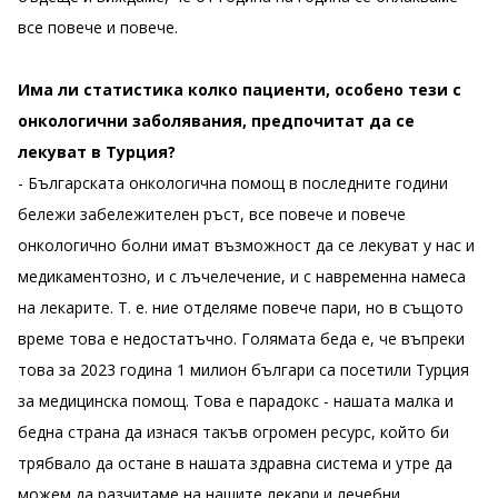
все повече и повече.
Има ли статистика колко пациенти, особено тези с
онкологични заболявания, предпочитат да се
лекуват в Турция?
- Българската онкологична помощ в последните години
бележи забележителен ръст, все повече и повече
онкологично болни имат възможност да се лекуват у нас и
медикаментозно, и с лъчелечение, и с навременна намеса
на лекарите. Т. е. ние отделяме повече пари, но в същото
време това е недостатъчно. Голямата беда е, че въпреки
това за 2023 година 1 милион българи са посетили Турция
за медицинска помощ. Това е парадокс - нашата малка и
бедна страна да изнася такъв огромен ресурс, който би
трябвало да остане в нашата здравна система и утре да
можем да разчитаме на нашите лекари и лечебни