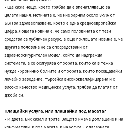
- Ще кажа нещо, което трябва да е впечатляващо за
цялата нация. Истината е, че ние харчим около 8-9% от
БВП за здравеопазване, което е една средноевропейска
цифра. Лошата новина е, че само половината от тези
средства са публичен ресурс, а още по-лошата новина е, че
другата половина не са опосредствани от
здравноосигурителен модел, който да надгражда
системата, а се осигурява от хората, които са в тежка
нужда - хронично болните и от хората, които посещавайки
лечебно заведение, търсейки висококвалифицирана и с
високо качество медицинска услуга, трябва да платят от
джоба си.
Плащайки услуга, или плащайки под масата?
- И двете. Бих казал и трите. Защото имаме доплащане и на
консумативи, и под масата, и на услуга. Солидарната