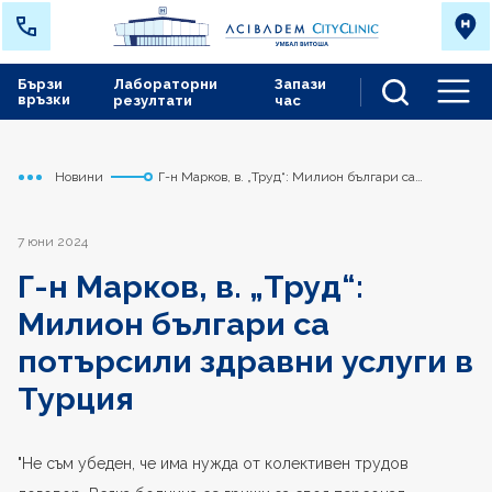
Бързи
Лабораторни
Запази
връзки
резултати
час
Men
Новини
Г-н Марков, в. „Труд“: Милион българи са
Начало
Сърдечно съдов център
потърсили здравни услуги в Турция
7 юни 2024
Г-н Марков, в. „Труд“:
Милион българи са
потърсили здравни услуги в
Турция
"Не съм убеден, че има нужда от колективен трудов