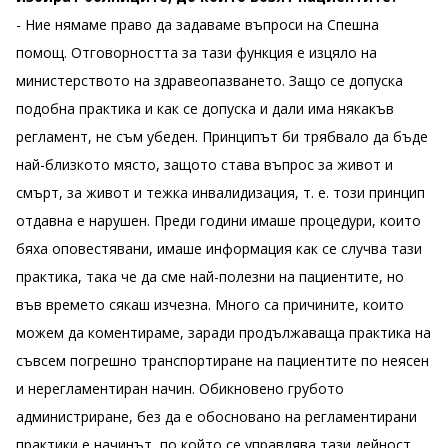
- Ние нямаме право да задаваме въпроси на Спешна
помощ. Отговорността за тази функция е изцяло на
министерството на здравеопазването. Защо се допуска
подобна практика и как се допуска и дали има някакъв
регламент, не съм убеден. Принципът би трябвало да бъде
най-близкото място, защото става въпрос за живот и
смърт, за живот и тежка инвалидизация, т. е. този принцип
отдавна е нарушен. Преди години имаше процедури, които
бяха оповестявани, имаше информация как се случва тази
практика, така че да сме най-полезни на пациентите, но
във времето сякаш изчезна. Много са причините, които
можем да коментираме, заради продължаваща практика на
съвсем погрешно транспортиране на пациентите по неясен
и нерегламентиран начин. Обикновено грубото
администриране, без да е обосновано на регламентирани
практики е начинът, по който се управлява тази дейност.