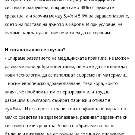
система е разрушена, покрива само 48% от нужните
средства, а и харчим между 5,4% и 5,6% за здравеопазване,
което ни поставя на дъното в Европа. И при условие, че
нямаме надграждане, ние не можем да се справим.
И тогава какво се случва?
- Спираме развитието на медицинската практика, не можем
да имаме нови добри инвестиции, не може да се въвеждат
нови технологии, да се използват съвременни материали...
Търсим европейско здравеопазване, тези хора, които
видят, че проблемът им е неразрешим или трудно
разрешим в България, събират парички и отиват в
чужбина. И всъщност страни, които официално харчат по-
малко средства за здравеопазване, развиват здравните си
системи с тези средства. А ние се обричаме на лошо
бъдеще и виждаме, че от година на година се оплакваме