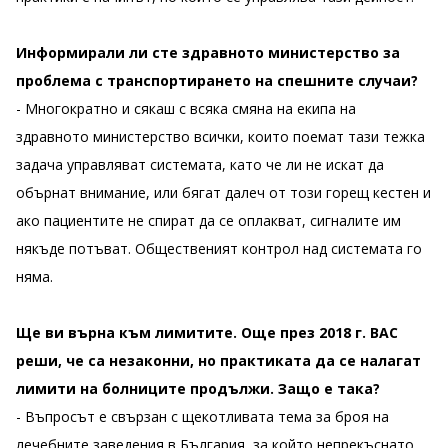
Информирали ли сте здравното министерство за
проблема с транспортирането на спешните случаи?
- Многократно и сякаш с всяка смяна на екипа на
здравното министерство всички, които поемат тази тежка
задача управляват системата, като че ли не искат да
обърнат внимание, или бягат далеч от този горещ кестен и
ако пациентите не спират да се оплакват, сигналите им
някъде потъват. Общественият контрол над системата го
няма.
Ще ви върна към лимитите. Още през 2018 г. ВАС
реши, че са незаконни, но практиката да се налагат
лимити на болниците продължи. Защо е така?
- Въпросът е свързан с щекотливата тема за броя на
лечебните заведения в България, за който непрекъснато