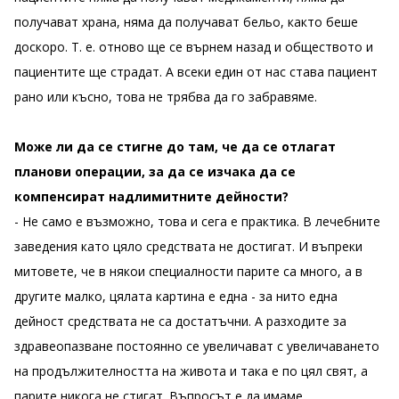
получават храна, няма да получават бельо, както беше
доскоро. Т. е. отново ще се върнем назад и обществото и
пациентите ще страдат. А всеки един от нас става пациент
рано или късно, това не трябва да го забравяме.
Може ли да се стигне до там, че да се отлагат
планови операции, за да се изчака да се
компенсират надлимитните дейности?
- Не само е възможно, това и сега е практика. В лечебните
заведения като цяло средствата не достигат. И въпреки
митовете, че в някои специалности парите са много, а в
другите малко, цялата картина е една - за нито една
дейност средствата не са достатъчни. А разходите за
здравеопазване постоянно се увеличават с увеличаването
на продължителността на живота и така е по цял свят, а
парите никога не стигат. Въпросът е да имаме