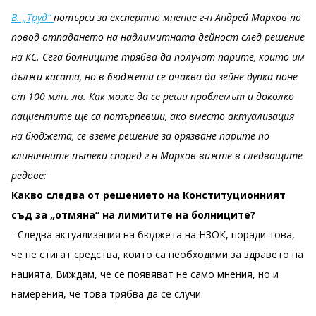
В. „Труд“
потърси за експертно мнение г-н Андрей Марков по
повод отпадането на надлимитната дейност след решение
на КС. Сега болниците трябва да получат парите, които им
дължи касата, но в бюджета се очаква да зейне дупка поне
от 100 млн. лв. Как може да се реши проблемът и доколко
пациентите ще са потърпевши, ако вместо актуализация
на бюджета, се вземе решение за орязване парите по
клиничните пътеки според г-н Марков вижте в следващите
редове:
Какво следва от решението на Конституционният
съд за „отмяна“ на лимитите на болниците?
- Следва актуализация на бюджета на НЗОК, поради това,
че не стигат средства, които са необходими за здравето на
нацията. Виждам, че се появяват не само мнения, но и
намерения, че това трябва да се случи.