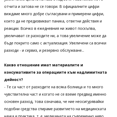
отчита и затова не се говори. В официалните цифри
виждаме много добре съгласувани и примерени цифри,
които да не предизвикват паника, ответни действия и
реакции. Всичко в ежедневния ни живот поскъпва,
увеличават се разходите ни, а това увеличение може да
бъде покрито само с актуализация. Увеличени са всички
разходи - и сервиз, и резервно обслужване...
Какво отношение имат материалите и
консумативите за операциите към надлимитната
дейност?
- Те са част от разходите на всяка болница и то много
чувствителна част и когато не се вземе предвид именно
основен разход, това означава, че ние неосигурявайки
подобни средства спираме развитието на медицинската
наука и практика, т. е. медицината на съвременно ниво