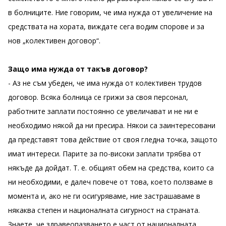
в болниците. Ние говорим, че има нужда от увеличение на
средствата на хората, виждате сега водим спорове и за
нов „колективен договор“.
Защо има нужда от такъв договор?
- Аз не съм убеден, че има нужда от колективен трудов
договор. Всяка болница се грижи за своя персонал,
работните заплати постоянно се увеличават и не ни е
необходимо някой да ни пресира. Някои са заинтересовани
да представят това действие от своя гледна точка, защото
имат интереси. Парите за по-високи заплати трябва от
някъде да дойдат. Т. е. общият обем на средства, които са
ни необходими, е далеч повече от това, което ползваме в
момента и, ако не ги осигуряваме, ние застрашаваме в
някаква степен и националната сигурност на страната.
Знаете, че здравеопазването е част от националната