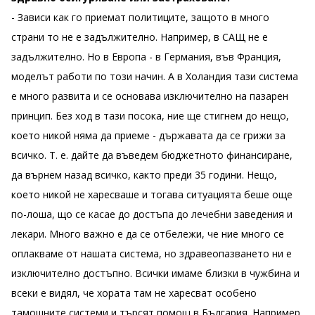
- Зависи как го приемат политиците, защото в много
страни то не е задължително. Например, в САЩ не е
задължително. Но в Европа - в Германия, във Франция,
моделът работи по този начин. А в Холандия тази система
е много развита и се основава изключително на пазарен
принцип. Без ход в тази посока, ние ще стигнем до нещо,
което никой няма да приеме - държавата да се грижи за
всичко. Т. е. дайте да въведем бюджетното финансиране,
да върнем назад всичко, както преди 35 години. Нещо,
което никой не харесваше и тогава ситуацията беше още
по-лоша, що се касае до достъпа до лечебни заведения и
лекари. Много важно е да се отбележи, че ние много се
оплакваме от нашата система, но здравеопазването ни е
изключително достъпно. Всички имаме близки в чужбина и
всеки е видял, че хората там не харесват особено
тамошните системи и търсят помощ в България. Например