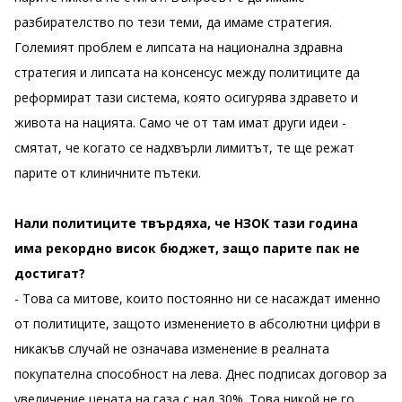
разбирателство по тези теми, да имаме стратегия.
Големият проблем е липсата на национална здравна
стратегия и липсата на консенсус между политиците да
реформират тази система, която осигурява здравето и
живота на нацията. Само че от там имат други идеи -
смятат, че когато се надхвърли лимитът, те ще режат
парите от клиничните пътеки.
Нали политиците твърдяха, че НЗОК тази година
има рекордно висок бюджет, защо парите пак не
достигат?
- Това са митове, които постоянно ни се насаждат именно
от политиците, защото изменението в абсолютни цифри в
никакъв случай не означава изменение в реалната
покупателна способност на лева. Днес подписах договор за
увеличение цената на газа с над 30%. Това никой не го