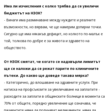
Има ли изчисления с колко трябва да се увеличи
бюджетът на НЗОК?
- Винаги има разминаване между нуждите и реалните
възможности, но вярвам, че ще намерим допирни точки.
Сигурно ще има някакъв дефицит, но колкото по-малък е
той, толкова по-добре е за живота и здравето на
обществото.
От НЗОК смятат, че когато се надхвърли лимитът
ще се наложи да се режат парите по клиничните
пътеки. До какво ще доведе такава мярка?
- Категорично, до влошаване на здравните услуги. При
натиска на профсъюзите за увеличаване на заплатите -
разходите за заплати в общинските болници в момента са
70% от общите, поредно увеличение ще означава, че
пациентите няма да получават медикаменти, няма да