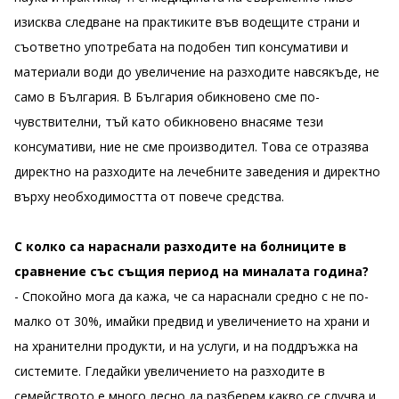
изисква следване на практиките във водещите страни и
съответно употребата на подобен тип консумативи и
материали води до увеличение на разходите навсякъде, не
само в България. В България обикновено сме по-
чувствителни, тъй като обикновено внасяме тези
консумативи, ние не сме производител. Това се отразява
директно на разходите на лечебните заведения и директно
върху необходимостта от повече средства.
С колко са нараснали разходите на болниците в
сравнение със същия период на миналата година?
- Спокойно мога да кажа, че са нараснали средно с не по-
малко от 30%, имайки предвид и увеличението на храни и
на хранителни продукти, и на услуги, и на поддръжка на
системите. Гледайки увеличението на разходите в
семейството е много лесно да разберем какво се случва и