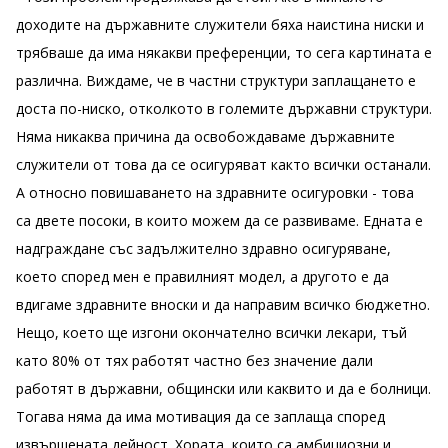
доходите на държавните служители бяха наистина ниски и
трябваше да има някакви преференции, то сега картината е
различна. Виждаме, че в частни структури заплащането е
доста по-ниско, отколкото в големите държавни структури.
Няма никаква причина да освобождаваме държавните
служители от това да се осигуряват както всички останали.
А относно повишаването на здравните осигуровки - това
са двете посоки, в които можем да се развиваме. Едната е
надграждане със задължително здравно осигуряване,
което според мен е правилният модел, а другото е да
вдигаме здравните вноски и да направим всичко бюджетно.
Нещо, което ще изгони окончателно всички лекари, тъй
като 80% от тях работят частно без значение дали
работят в държавни, общински или каквито и да е болници.
Тогава няма да има мотивация да се заплаща според
извършената дейност. Хората, които са амбициозни и