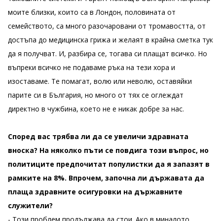
моите близки, които са в Лондон, половината от
семейството, са много разочаровани от тромавостта, от
достъпа до медицинска грижа и желаят в крайна сметка тук
да я получват. И, разбира се, тогава си плащат всичко. Но
въпреки всичко не подаваме ръка на тези хора и
изоставаме. Те помагат, волю или неволю, оставяйки
парите си в България, но много от тях се оглеждат
директно в чужбина, което не е никак добре за нас.
Според вас трябва ли да се увеличи здравната
вноска? На няколко пъти се повдига този въпрос, но
политиците предпочитат популистки да я запазят в
рамките на 8%. Впрочем, започна ли държавата да
плаща здравните осигуровки на държавните
служители?
- Този проблем продължава да стои. Ако в миналото