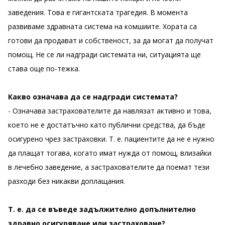
заведения. Това е гигантската трагедия. В момента
развиваме здравната система на комшиите. Хората са
готови да продават и собственост, за да могат да получат
помощ. Не се ли надгради системата ни, ситуацията ще
става още по-тежка.
Какво означава да се надгради системата?
- Означава застрахователите да навлязат активно и това,
което не е достатъчно като публични средства, да бъде
осигурено чрез застраховки. Т. е. пациентите да не е нужно
да плащат тогава, когато имат нужда от помощ, влизайки
в лечебно заведение, а застрахователите да поемат тези
разходи без никакви доплащания.
Т. е. да се въведе задължително допълнително
здравно осигуряване или застраховане?