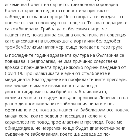
исхемична болест на сърцето, триклонова коронарна
болест, сърдечна недостатъчност или при тях се
наблюдават клапни пороци. Често хората се нуждаят от
повече от една процедура на сърцето. Тогава операциите
са комбинирани. Трябва да отбележим също, че
пациентите, показани за спешна оперативна интервенция,
като дисекация на възходящата аорта или белодробен
тромбемболизъм например, също попадат в тази група.
В последните години здравната култура на българина се
повишава. Предполагам, че има причинно следствена
връзка с преживяната преди няколко години пандемия от
Covid-19. Профилактиката е един от стълбовете в
медицината. Благодарение на профилактичните прегледи,
ние лекарите имаме възможността рано да
диагностицираме голям брой от заболяванията,
включително и от сърдечносъдов произход. Лечението на
ранно диагностицираните заболявания винаги е по-
ефективно и е в полза за пациента. Забелязвам все повече
млади хора, които редовно посещават колегите
кардиолози по повод профилактични прегледи. Това ме
обнадеждава, че навременно ще бъдат диагностицирани
сърдечните заболявания, което ще доведе до по-