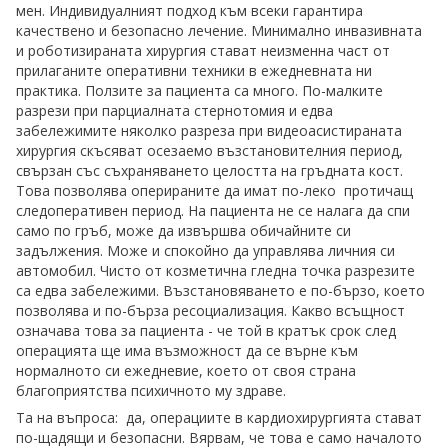
мен. Индивидуалният подход към всеки гарантира
качествено и безопасно лечение. Минимално инвазивната
и роботизираната хирургия стават неизменна част от
прилаганите оперативни техники в ежедневната ни
практика. Ползите за пациента са много. По-малките
разрези при парциалната стернотомия и едва
забележимите няколко разреза при видеоасистираната
хирургия скъсяват осезаемо възстановителния период,
свързан със съхраняването целостта на гръдната кост.
Това позволява оперираните да имат по-леко протичащ
следоперативен период. На пациента не се налага да спи
само по гръб, може да извършва обичайните си
задължения. Може и спокойно да управлява личния си
автомобил. Чисто от козметична гледна точка разрезите
са едва забележими. Възстановяването е по-бързо, което
позволява и по-бърза ресоциализация. Какво всъщност
означава това за пациента - че той в кратък срок след
операцията ще има възможност да се върне към
нормалното си ежедневие, което от своя страна
благоприятства психичното му здраве.
Та на въпроса: да, операциите в кардиохирургията стават
по-щадящи и безопасни. Вярвам, че това е само началото