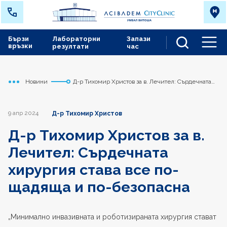
Бързи
Лабораторни
Запази
връзки
резултати
час
Men
Новини
Д-р Тихомир Христов за в. Лечител: Сърдечната
Начало
Сърдечно съдов център
хирургия става все по-щадяща и по-безопасна
9 апр 2024
Д-р Тихомир Христов
Д-р Тихомир Христов за в.
Лечител: Сърдечната
хирургия става все по-
щадяща и по-безопасна
„Минимално инвазивната и роботизираната хирургия стават