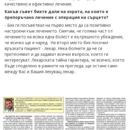
качествено и ефективно лечение.
Какъв съвет бихте дали на хората, на които е
препоръчано лечение с операция на сърцето?
- Бих ги посъветвал на първо място да са позитивно
настроени към лечението. Смятам, че голяма част от
лечението на всяка една болест е вътрешното убеждение,
че всичко ще е наред. На второ място бих посочил
връзката пациент - лекар. Нека болните да не се
притесняват и да задават всички въпроси, които ги
интересуват. Лекарската тайна гарантира, че всичко, което
бъде споделено в рамките на прегледа, ще остане само
между Вас и Вашия лекуващ лекар.