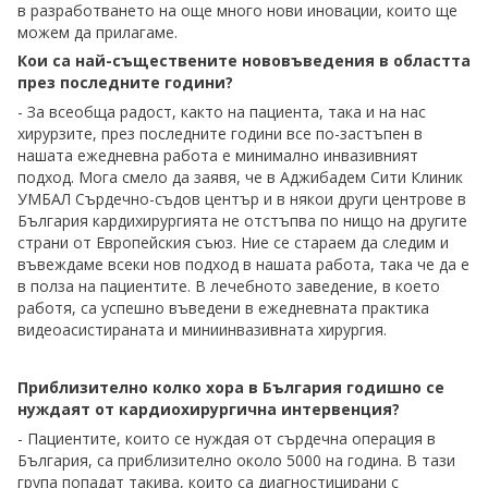
в разработването на още много нови иновации, които ще
можем да прилагаме.
Кои са най-съществените нововъведения в областта
през последните години?
- За всеобща радост, както на пациента, така и на нас
хирурзите, през последните години все по-застъпен в
нашата ежедневна работа е минимално инвазивният
подход. Мога смело да заявя, че в Аджибадем Сити Клиник
УМБАЛ Сърдечно-съдов център и в някои други центрове в
България кардихирургията не отстъпва по нищо на другите
страни от Европейския съюз. Ние се стараем да следим и
въвеждаме всеки нов подход в нашата работа, така че да е
в полза на пациентите. В лечебното заведение, в което
работя, са успешно въведени в ежедневната практика
видеоасистираната и миниинвазивната хирургия.
Приблизително колко хора в България годишно се
нуждаят от кардиохирургична интервенция?
- Пациентите, които се нуждая от сърдечна операция в
България, са приблизително около 5000 на година. В тази
група попадат такива, които са диагностицирани с