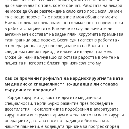
да се занимават с това, което обичат. Работата на лекаря
не може да бъде разглеждана само като професия. За мен
тя е нещо повече. Тя е призвание и моя сбъдната мечта.
Ние като лекари прекарваме по-голяма част от времето си
в работа с пациентите. В повечето случаи личните ни
ангажименти остават на заден план. Хирургията преминава
тази граница още повече. Всеки един аспект в работата -
от операционната до проследяването на болните в
следоперативния период, е важен и вълнуващ за мен.
Може би, най- вълнуващо си остава радостта в очите на
пациента и неговите близки при изписването му.
Как се промени профилът на кардиохирургията като
медицинска специалност? По-щадящи ли станаха
сърдечните операции?
- Кардиохирургията, както и другите медицински
специалности, търпи бурно развитие през последните
десетилетия. Технологичните подобрения в апаратурата,
хирургичния инструментариум и желанието ни като хирурзи
операциите да стават все по-щадящи и безопасни за
нашите пациенти, е водещата причина за прогрес според