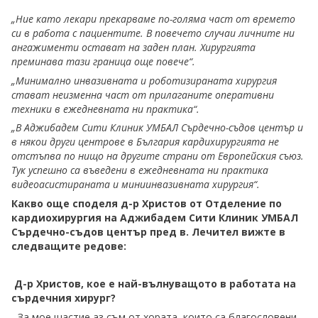
„Ние като лекари прекарваме по-голяма част от времето
си в работа с пациентите. В повечето случаи личните ни
ангажименти остават на заден план. Хирургията
преминава тази граница още повече“.
„Минимално инвазивната и роботизираната хирургия
стават неизменна част от прилаганите оперативни
техники в ежедневната ни практика“.
„В Аджибадем Сити Клиник УМБАЛ Сърдечно-съдов център и
в някои други центрове в България кардихирургията не
отстъпва по нищо на другите страни от Европейския съюз.
Тук успешно са въведени в ежедневната ни практика
видеоасистираната и миниинвазивната хирургия“.
Какво още споделя д-р Христов от Отделение по
кардиохирургия на Аджибадем Сити Клиник УМБАЛ
Сърдечно-съдов център пред в. Лечител вижте в
следващите редове:
Д-р Христов, кое е най-вълнуващото в работата на
сърдечния хирург?
- За мое щастие аз съм от хората, които са благословени