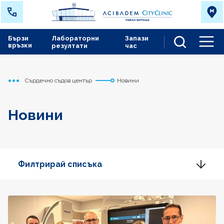
Бързи
Лабораторни
Запази
връзки
резултати
час
Men
Сърдечно съдов център
Новини
Начало
Новини
Филтрирай списъка