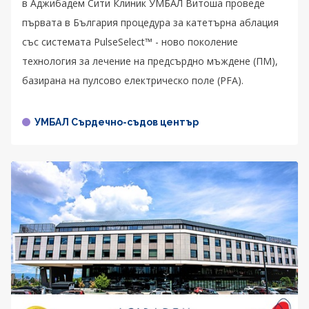
в Аджибадем Сити Клиник УМБАЛ Витоша проведе
първата в България процедура за катетърна аблация
със системата PulseSelect™ - новo поколение
технология за лечение на предсърдно мъждене (ПМ),
базирана на пулсово електрическо поле (PFA).
УМБАЛ Сърдечно-съдов център