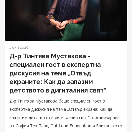
1 юни 2026
Д-р Тинтява Мустакова -
специален гост в експертна
дискусия на тема „Отвъд
екраните: Как да запазим
детството в дигиталния свят“
Д-р Тинтява Мустакова беше специален гост в
експертна дискусия на тема „Отвъд екрана: Как да
защитим детството в дигиталния свят“, организирана
от София Тех Парк, Out Loud Foundation и Британското