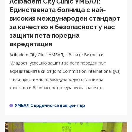
Acibadem City Clinic УМБАЛ:
Единствената болница с най-
високия международен стандарт
за качество и безопасност у нас
защити пета поредна
акредитация
Acibadem City Clinic УМБАЛ, с базите Витоша и
Младост, успешно защити за пети пореден път
акредитацията си от Joint Commission International (JCI)
– най-престижното международно отличие за
качество и безопасност в здравеопазването.
УМБАЛ Сърдечно-съдов център