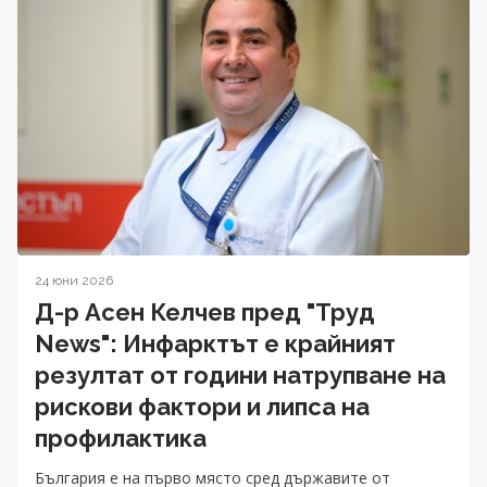
24 юни 2026
Д-р Асен Келчев пред "Труд
News": Инфарктът е крайният
резултат от години натрупване на
рискови фактори и липса на
профилактика
България е на първо място сред държавите от