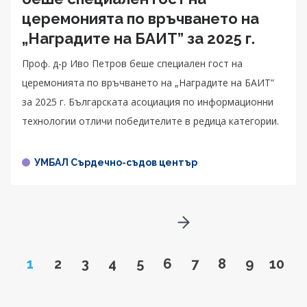
церемонията по връчването на
„Наградите на БАИТ” за 2025 г.
Проф. д-р Иво Петров беше специален гост на
церемонията по връчването на „Наградите на БАИТ”
за 2025 г. Българската асоциация по информационни
технологии отличи победителите в редица категории.
УМБАЛ Сърдечно-съдов център
Go to next page
Page
Go to page
Go to page
Go to page
Go to page
Go to page
Go to page
Go to page
Go to pa
Go to
1
2
3
4
5
6
7
8
9
10