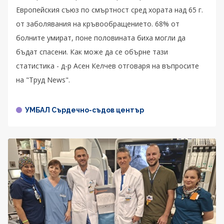
Европейския съюз по смъртност сред хората над 65 г.
от заболявания на кръвообращението. 68% от
болните умират, поне половината биха могли да
бъдат спасени. Как може да се обърне тази
статистика - д-р Асен Келчев отговаря на въпросите
на "Труд News".
УМБАЛ Сърдечно-съдов център