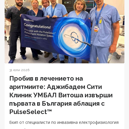
31 юли 2026
Пробив в лечението на
аритмиите: Аджибадем Сити
Клиник УМБАЛ Витоша извърши
първата в България аблация с
PulseSelect™
Екип от специалисти по инвазивна електрофизиология