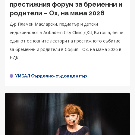
престижния форум за бременни и
родители – Ох, на мама 2026
Д-р Пламен Масларски, педиатър и детски
ендокринолог в Acibadem City Clinic ДКЦ Витоша, беше
един от основните лектори на престижното събитие
за бременни и родители в София - Ох, на мама 2026 в
НДК.
УМБАЛ Сърдечно-съдов център