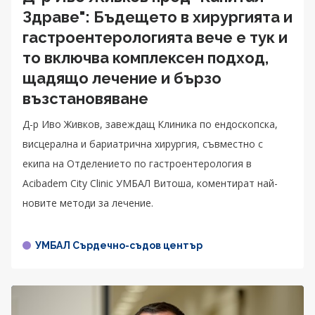
Здраве": Бъдещето в хирургията и
гастроентерологията вече е тук и
то включва комплексен подход,
щадящо лечение и бързо
възстановяване
Д-р Иво Живков, завеждащ Клиника по ендоскопска,
висцерална и бариатрична хирургия, съвместно с
екипа на Отделението по гастроентерология в
Acibadem City Clinic УМБАЛ Витоша, коментират най-
новите методи за лечение.
УМБАЛ Сърдечно-съдов център