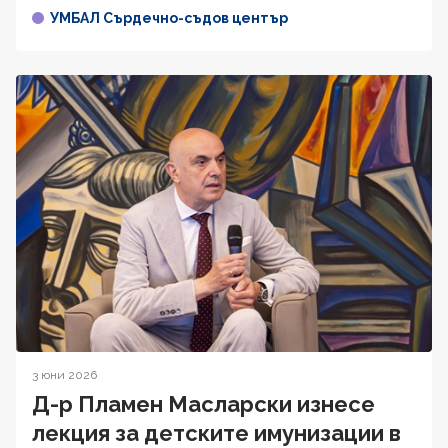
УМБАЛ Сърдечно-съдов център
3 юни 2026
Д-р Пламен Масларски изнесе
лекция за детските имунизации в