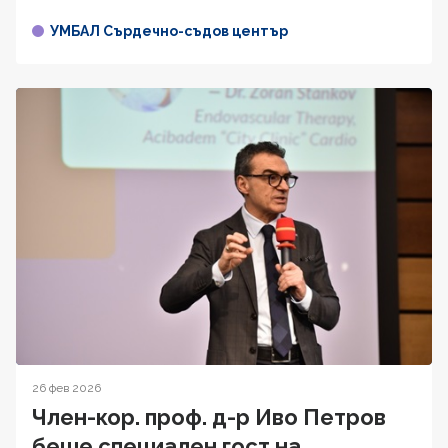
УМБАЛ Сърдечно-съдов център
26 фев 2026
Член-кор. проф. д-р Иво Петров
беше специален гост на