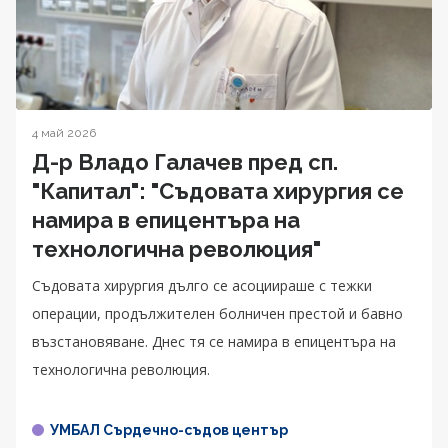
4 май 2026
Д-р Владо Галачев пред сп.
"Капитал": "Съдовата хирургия се
намира в епицентъра на
технологична революция"
Съдовата хирургия дълго се асоциираше с тежки
операции, продължителен болничен престой и бавно
възстановяване. Днес тя се намира в епицентъра на
технологична революция.
УМБАЛ Сърдечно-съдов център