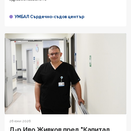
УМБАЛ Сърдечно-съдов център
26 юни 2026
Д-р Иво Живков пред "Капитал