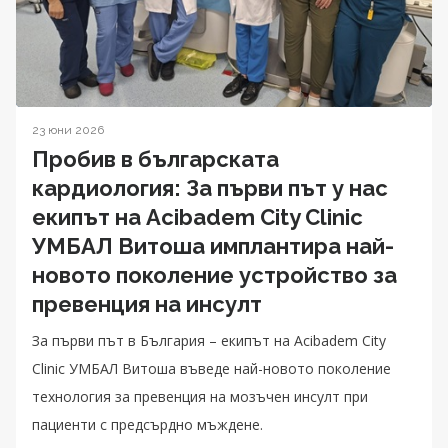
23 юни 2026
Пробив в българската
кардиология: За първи път у нас
екипът на Acibadem City Clinic
УМБАЛ Витоша имплантира най-
новото поколение устройство за
превенция на инсулт
За първи път в България – екипът на Acibadem City
Clinic УМБАЛ Витоша въведе най-новото поколение
технология за превенция на мозъчен инсулт при
пациенти с предсърдно мъждене.