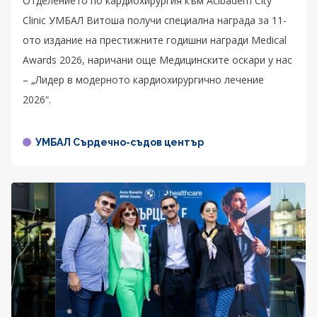
Отделението по кардиохирургия към Acibadem City
Clinic УМБАЛ Витоша получи специална награда за 11-
ото издание на престижните годишни награди Medical
Awards 2026, наричани още Медицинските оскари у нас
– „Лидер в модерното кардиохирургично лечение
2026“.
УМБАЛ Сърдечно-съдов център