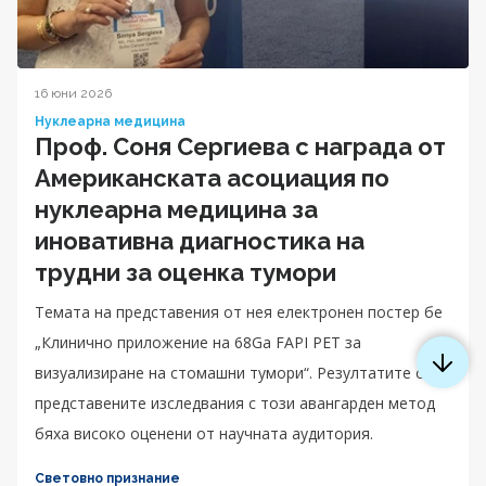
16 юни 2026
Нуклеарна медицина
Проф. Соня Сергиева с награда от
Американската асоциация по
нуклеарна медицина за
иновативна диагностика на
трудни за оценка тумори
Темата на представения от нея електронен постер бе
„Клинично приложение на 68Ga FAPI PET за
визуализиране на стомашни тумори“. Резултатите от
представените изследвания с този авангарден метод
бяха високо оценени от научната аудитория.
Световно признание