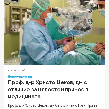
19 юни 2026
Неврохирургия
Проф. д-р Христо Цеков, дм с
отличие за цялостен принос в
медицината
Проф. д-р Христо Цеков, дм бе отличен с Гран При за