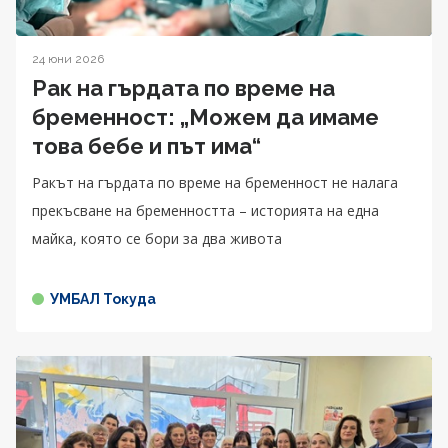
24 юни 2026
Рак на гърдата по време на
бременност: „Можем да имаме
това бебе и път има“
Ракът на гърдата по време на бременност не налага
прекъсване на бременността – историята на една
майка, която се бори за два живота
УМБАЛ Токуда