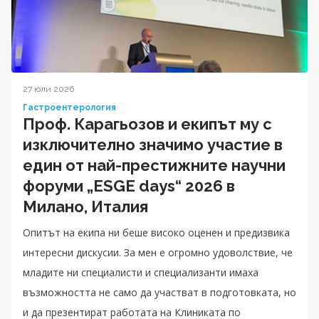
27 юли 2026
Гастроентерология
Проф. Карагьозов и екипът му с
изключително значимо участие в
един от най-престижните научни
форуми „ESGE days“ 2026 в
Милано, Италия
Опитът на екипа ни беше високо оценен и предизвика
интересни дискусии. За мен е огромно удоволствие, че
младите ни специалисти и специализанти имаха
възможността не само да участват в подготовката, но
и да презентират работата на Клиниката по