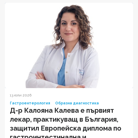
13 юли 2026
Гастроентерология
Образна диагностика
Д-р Калояна Калева е първият
лекар, практикуващ в България,
защитил Европейска диплома по
гастроинтестинална и