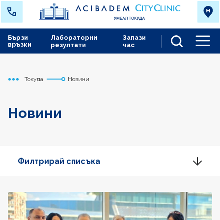
Бързи
Лабораторни
Запази
връзки
резултати
час
Men
Токуда
Новини
Начало
Новини
Филтрирай списъка