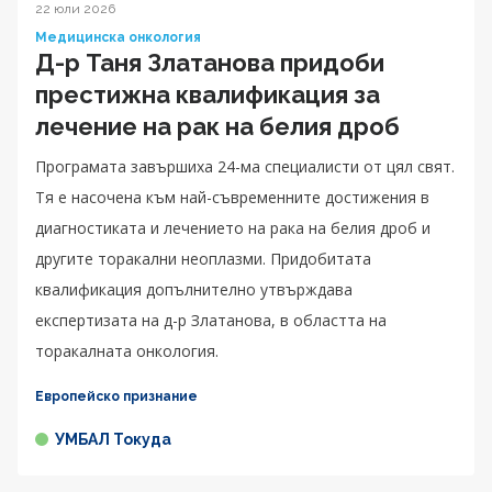
22 юли 2026
Медицинска онкология
Д-р Таня Златанова придоби
престижна квалификация за
лечение на рак на белия дроб
Програмата завършиха 24-ма специалисти от цял свят.
Тя е насочена към най-съвременните достижения в
диагностиката и лечението на рака на белия дроб и
другите торакални неоплазми. Придобитата
квалификация допълнително утвърждава
експертизата на д-р Златанова, в областта на
торакалната онкология.
Европейско признание
УМБАЛ Токуда