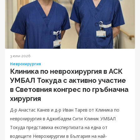
3 юли 2026
Неврохирургия
Клиника по неврохирургия в АСК
УМБАЛ Токуда с активно участие
в Световния конгрес по гръбначна
хирургия
Д-р Анастас Канев и д-р Иван Тарев от Клиника по
неврохирургия в Аджибадем Сити Клиник УМБАЛ
Токуда представиха експертизата на една от
водещите Неврохирургии в България на най-