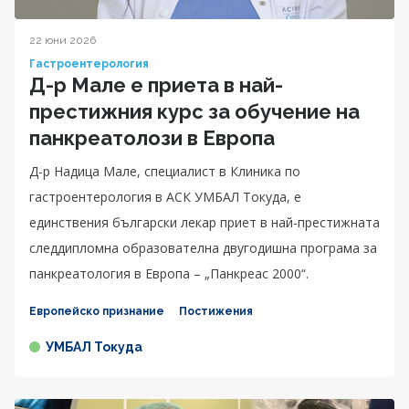
22 юни 2026
Гастроентерология
Д-р Мале е приета в най-
престижния курс за обучение на
панкреатолози в Европа
Д-р Надица Мале, специалист в Клиника по
гастроентерология в АСК УМБАЛ Токуда, е
единствения български лекар приет в най-престижната
следдипломна образователна двугодишна програма за
панкреатология в Европа – „Панкреас 2000“.
Европейско признание
Постижения
УМБАЛ Токуда