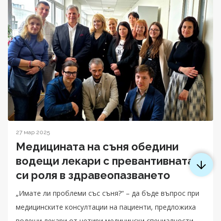
27 мар 2025
Медицината на съня обедини
водещи лекари с превантивната
си роля в здравеопазването
„Имате ли проблеми със съня?“ – да бъде въпрос при
медицинските консултации на пациенти, предложиха
водещи лекари от четири медицински специалности,