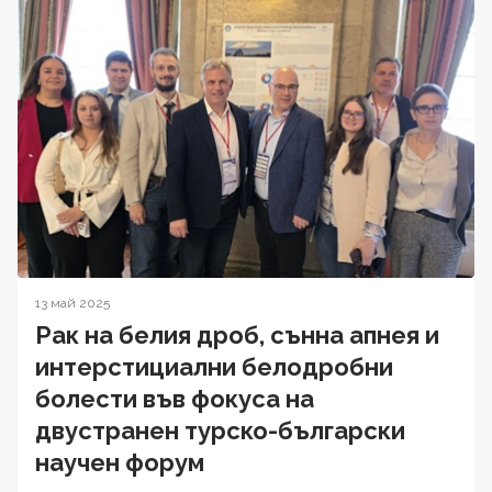
13 май 2025
Рак на белия дроб, сънна апнея и
интерстициални белодробни
болести във фокуса на
двустранен турско-български
научен форум