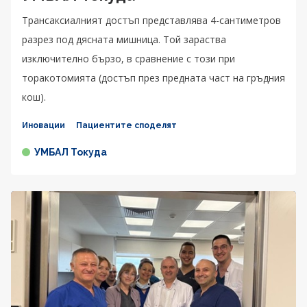
Трансаксиалният достъп представлява 4-сантиметров
разрез под дясната мишница. Той зараства
изключително бързо, в сравнение с този при
торакотомията (достъп през предната част на гръдния
кош).
Иновации
Пациентите споделят
УМБАЛ Токуда