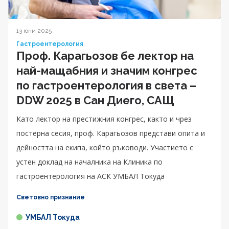
13 юни 2025
Гастроентерология
Проф. Карагьозов бе лектор на
най-мащабния и значим конгрес
по гастроентерология в света –
DDW 2025 в Сан Диего, САЩ
Като лектор на престижния конгрес, както и чрез
постерна сесия, проф. Карагьозов представи опита и
дейността на екипа, който ръководи. Участието с
устен доклад на началника на Клиника по
гастроентерология на АСК УМБАЛ Токуда
Световно признание
УМБАЛ Токуда