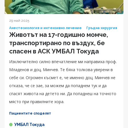
29 май 2025
Анестезиология и интензивно лечение
Гръдна хирургия
Животът на 17-годишно момче,
транспортирано по въздух, бе
спасен в АСК УМБАЛ Токуда
Изключително силно впечатление ми направиха проф.
Младенов и доц. Минчев. Те бяха толкова уверени в
себе си. Огромен късмет е, че именно доц. Минчев не
отказа, че се зае, за можем да попаднем тук и да
спасят живота на детето ни. Да попаднеш на точното
място при правилните хора.
Пациентите споделят
УМБАЛ Токуда