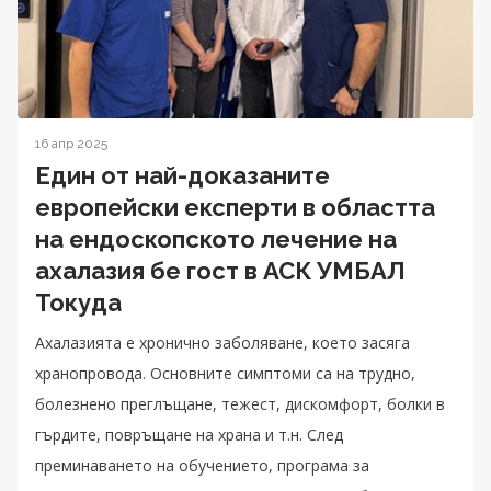
16 апр 2025
Един от най-доказаните
европейски експерти в областта
на ендоскопското лечение на
ахалазия бе гост в АСК УМБАЛ
Токуда
Ахалазията е хронично заболяване, което засяга
хранопровода. Основните симптоми са на трудно,
болезнено преглъщане, тежест, дискомфорт, болки в
гърдите, повръщане на храна и т.н. След
преминаването на обучението, програма за