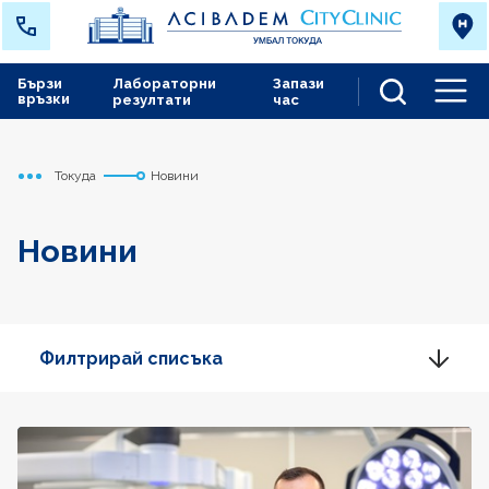
Бързи
Лабораторни
Запази
връзки
резултати
час
Men
Токуда
Новини
Начало
Новини
Филтрирай списъка