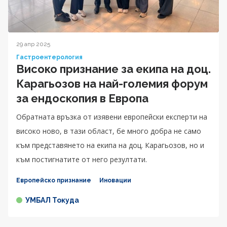
29 апр 2025
Гастроентерология
Високо признание за екипа на доц.
Карагьозов на най-големия форум
за ендоскопия в Европа
Обратната връзка от изявени европейски експерти на
високо ново, в тази област, бе много добра не само
към представянето на екипа на доц. Карагьозов, но и
към постигнатите от него резултати.
Европейско признание
Иновации
УМБАЛ Токуда