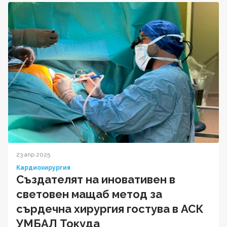
23 апр 2025
Кардиохирургия
Създателят на иновативен в
световен мащаб метод за
сърдечна хирургия гостува в АСК
УМБАЛ Токуда