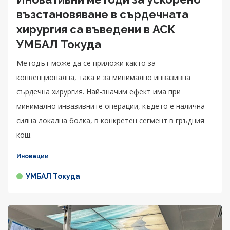
възстановяване в сърдечната
хирургия са въведени в АСК
УМБАЛ Токуда
Методът може да се приложи както за
конвенционална, така и за минимално инвазивна
сърдечна хирургия. Най-значим ефект има при
минимално инвазивните операции, където е налична
силна локална болка, в конкретен сегмент в гръдния
кош.
Иновации
УМБАЛ Токуда