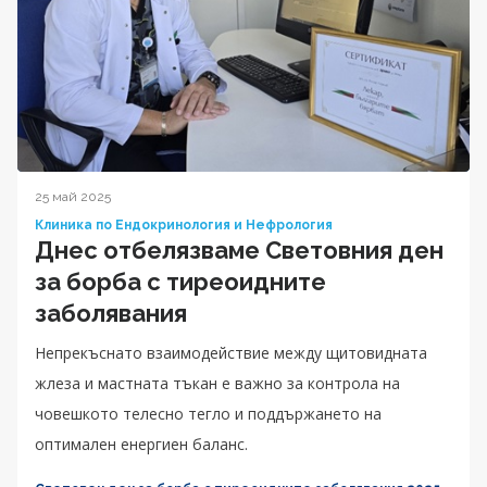
25 май 2025
Клиника по Ендокринология и Нефрология
Днес отбелязваме Световния ден
за борба с тиреоидните
заболявания
Непрекъснато взаимодействие между щитовидната
жлеза и мастната тъкан е важно за контрола на
човешкото телесно тегло и поддържането на
оптимален енергиен баланс.