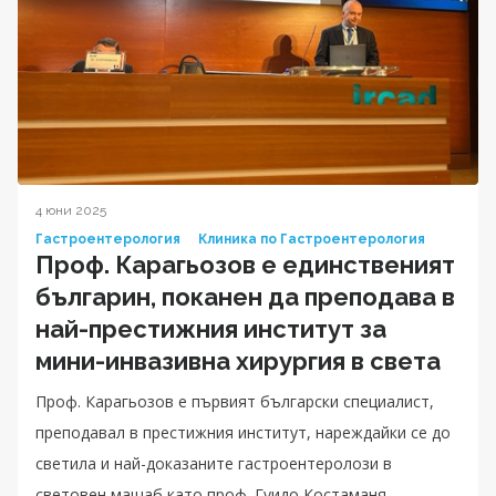
4 юни 2025
Гастроентерология
Клиника по Гастроентерология
Проф. Карагьозов е единственият
българин, поканен да преподава в
най-престижния институт за
мини-инвазивна хирургия в света
Проф. Карагьозов е първият български специалист,
преподавал в престижния институт, нареждайки се до
светила и най-доказаните гастроентеролози в
световен мащаб като проф. Гуидо Костаманя