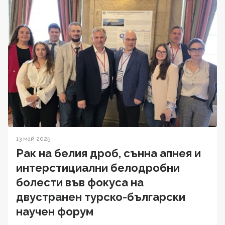
13 май 2025
Рак на белия дроб, сънна апнея и
интерстициални белодробни
болести във фокуса на
двустранен турско-български
научен форум