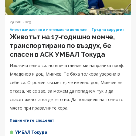
29 май 2025
Анестезиология и интензивно лечение
Гръдна хирургия
Животът на 17-годишно момче,
транспортирано по въздух, бе
спасен в АСК УМБАЛ Токуда
Изключително силно впечатление ми направиха проф.
Младенов и доц. Минчев. Те бяха толкова уверени в
себе си. Огромен късмет е, че именно доц. Минчев не
отказа, че се зае, за можем да попаднем тук и да
спасят живота на детето ни. Да попаднеш на точното
място при правилните хора.
Пациентите споделят
УМБАЛ Токуда