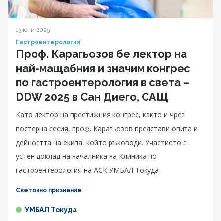
13 юни 2025
Гастроентерология
Проф. Карагьозов бе лектор на
най-мащабния и значим конгрес
по гастроентерология в света –
DDW 2025 в Сан Диего, САЩ
Като лектор на престижния конгрес, както и чрез
постерна сесия, проф. Карагьозов представи опита и
дейността на екипа, който ръководи. Участието с
устен доклад на началника на Клиника по
гастроентерология на АСК УМБАЛ Токуда
Световно признание
УМБАЛ Токуда