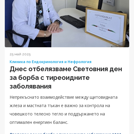
25 май 2025
Клиника по Ендокринология и Нефрология
Днес отбелязваме Световния ден
за борба с тиреоидните
заболявания
Непрекъснато взаимодействие между щитовидната
жлеза и мастната тъкан е важно за контрола на
човешкото телесно тегло и поддържането на
оптимален енергиен баланс.