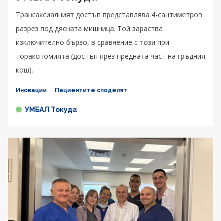
Трансаксиалният достъп представлява 4-сантиметров
разрез под дясната мишница. Той зараства
изключително бързо, в сравнение с този при
торакотомията (достъп през предната част на гръдния
кош).
Иновации
Пациентите споделят
УМБАЛ Токуда