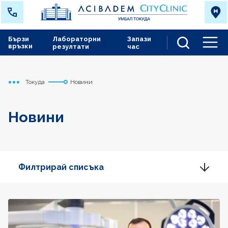
Бързи
Лабораторни
Запази
връзки
резултати
час
Men
Токуда
Новини
Начало
Новини
Филтрирай списъка