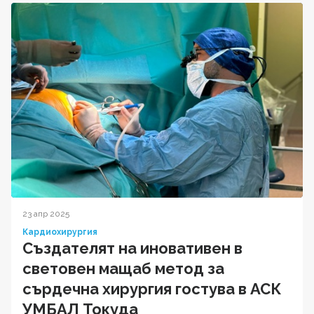
23 апр 2025
Кардиохирургия
Създателят на иновативен в
световен мащаб метод за
сърдечна хирургия гостува в АСК
УМБАЛ Токуда