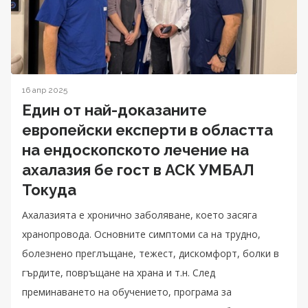
16 апр 2025
Един от най-доказаните
европейски експерти в областта
на ендоскопското лечение на
ахалазия бе гост в АСК УМБАЛ
Токуда
Ахалазията е хронично заболяване, което засяга
хранопровода. Основните симптоми са на трудно,
болезнено преглъщане, тежест, дискомфорт, болки в
гърдите, повръщане на храна и т.н. След
преминаването на обучението, програма за