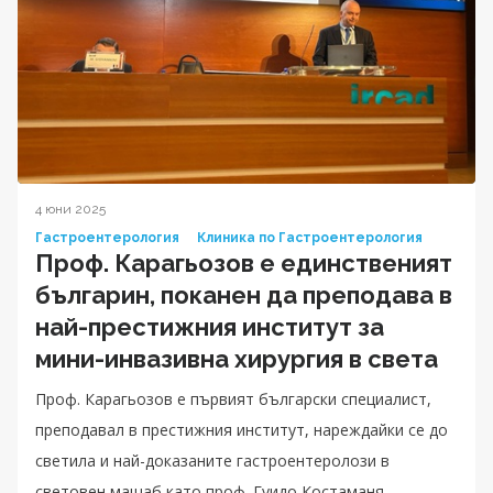
4 юни 2025
Гастроентерология
Клиника по Гастроентерология
Проф. Карагьозов е единственият
българин, поканен да преподава в
най-престижния институт за
мини-инвазивна хирургия в света
Проф. Карагьозов е първият български специалист,
преподавал в престижния институт, нареждайки се до
светила и най-доказаните гастроентеролози в
световен мащаб като проф. Гуидо Костаманя