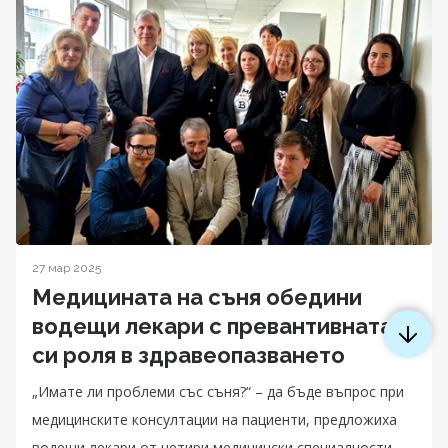
27 мар 2025
Медицината на съня обедини
водещи лекари с превантивната
си роля в здравеопазването
„Имате ли проблеми със съня?“ – да бъде въпрос при
медицинските консултации на пациенти, предложиха
водещи лекари от четири медицински специалности,