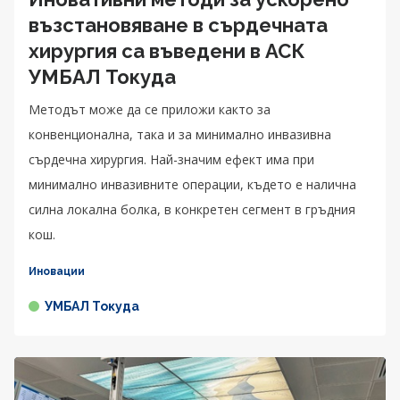
възстановяване в сърдечната
хирургия са въведени в АСК
УМБАЛ Токуда
Методът може да се приложи както за
конвенционална, така и за минимално инвазивна
сърдечна хирургия. Най-значим ефект има при
минимално инвазивните операции, където е налична
силна локална болка, в конкретен сегмент в гръдния
кош.
Иновации
УМБАЛ Токуда