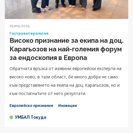
29 апр 2025
Гастроентерология
Високо признание за екипа на доц.
Карагьозов на най-големия форум
за ендоскопия в Европа
Обратната връзка от изявени европейски експерти на
високо ново, в тази област, бе много добра не само
към представянето на екипа на доц. Карагьозов, но и
към постигнатите от него резултати.
Европейско признание
Иновации
УМБАЛ Токуда