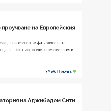
о проучване на Европейския
екип, е насочено към физиологичната
изцяло в Центъра по електрофизиология и
УМБАЛ Токуда
бадем Сити