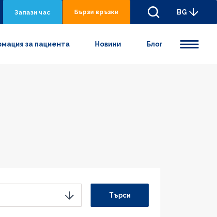
Бързи връзки
BG
Запази час
мация за пациента
Новини
Блог
Търси