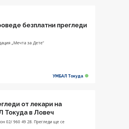
оведе безплатни прегледи
дация „Мечта за Дете“
УМБАЛ Токуда
гледи от лекари на
 Токуда в Ловеч
н 02/ 960 49 28. Прегледи ще се