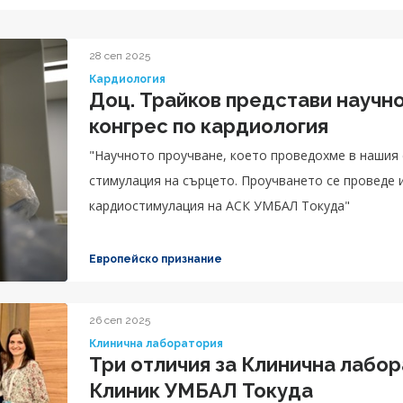
28 сеп 2025
Кардиология
Доц. Трайков представи научн
конгрес по кардиология
"Научното проучване, което проведохме в нашия 
стимулация на сърцето. Проучването се проведе 
кардиостимулация на АСК УМБАЛ Токуда"
Европейско признание
26 сеп 2025
Клинична лаборатория
Три отличия за Клинична лаборатория на Аджи
Клиник УМБАЛ Токуда