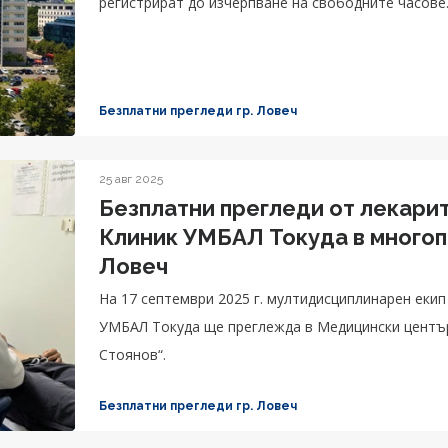
регистрират до изчерпване на свободните часове
Безплатни прегледи гр. Ловеч
25 авг 2025
Безплатни прегледи от лекари
Клиник УМБАЛ Токуда в много
Ловеч
На 17 септември 2025 г. мултидисциплинарен еки
УМБАЛ Токуда ще преглежда в Медицински център
Стоянов“.
Безплатни прегледи гр. Ловеч