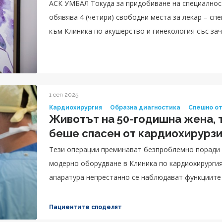
АСК УМБАЛ Токуда за придобиване на специалнос
обявява 4 (четири) свободни места за лекар – специализант по Акушерство и гинекология
към Клиника по акушерство и гинекология със за
1 сеп 2025
Кардиохирургия
Образна диагностика
Спешно о
Животът на 50-годишна жена, 
беше спасен от кардиохирурз
Тези операции преминават безпроблемно поради 
модерно оборудване в Клиника по кардиохирургия
апаратура непрестанно се наблюдават функциите 
сърцето и другите органи в тялото на пациенткат
Пациентите споделят