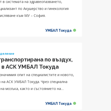
т в системата на здравеопазването,
числяване към МУ – София.
УМБАЛ Токуда
тделение
транспортирана по въздух,
и в АСК УМБАЛ Токуда
значимия опит на специалистите и новото,
 на АСК УМБАЛ Токуда. Чрез специална
на мозъка, както и състоянието на
а.
УМБАЛ Токуда