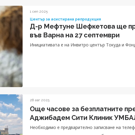
1 сеп 2025
Център за асистирана репродукция
Д-р Мефтуне Шефкетова ще пр
във Варна на 27 септември
Инициативата е на Инвитро център Токуда и Фон
28 авг 2025
Още часове за безплатните пре
Аджибадем Сити Клиник УМБАЛ
Необходимо е предварително записване на телефо