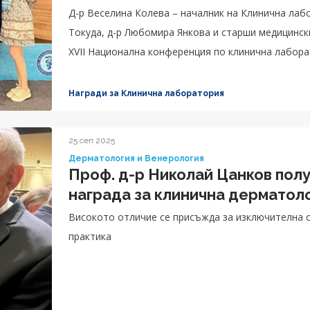
Д-р Веселина Колева – началник на Клинична ла
Токуда, д-р Любомира Янкова и старши медицинск
XVII Национална конференция по клинична лабор
клинична лаборатория.
Награди за Клинична лаборатория
25 сеп 2025
Дерматология и Венерология
Проф. д-р Николай Цанков пол
награда за клинична дерматол
Високото отличие се присъжда за изключителна 
практика