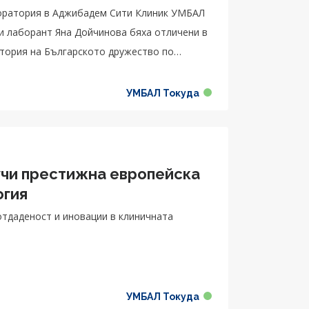
боратория в Аджибадем Сити Клиник УМБАЛ
и лаборант Яна Дойчинова бяха отличени в
атория на Българското дружество по
УМБАЛ Токуда
учи престижна европейска
огия
отдаденост и иновации в клиничната
УМБАЛ Токуда