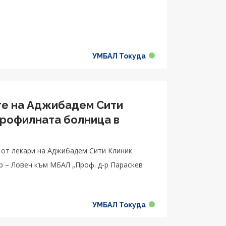
.
УМБАЛ Токуда
те на Аджибадем Сити
профилната болница в
п от лекари на Аджибадем Сити Клиник
 – Ловеч към МБАЛ „Проф. д-р Параскев
УМБАЛ Токуда