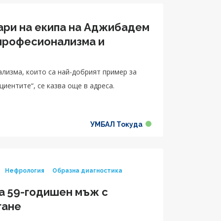
ари на екипа на Аджибадем
 професионализма и
лизма, които са най-добрият пример за
иентите“, се казва още в адреса.
УМБАЛ Токуда
Нефрология
Образна диагностика
а 59-годишен мъж с
гане