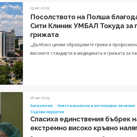
19 авг 2025
Посолството на Полша благод
Сити Клиник УМБАЛ Токуда за
грижата
„Дълбоко ценим образцовите грижи и професиона
високите стандарти в медицината и грижата за пац
18 авг 2025
Ангиология
Анестезиология и интензивно лечение
Съдова хирургия
Спасиха единствения бъбрек н
екстремно високо кръвно наля