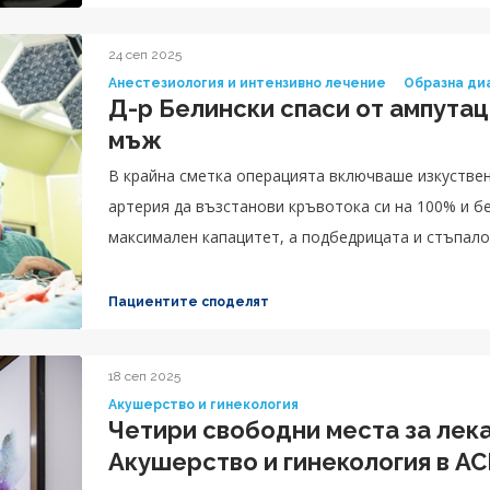
24 сеп 2025
Анестезиология и интензивно лечение
Образна ди
Д-р Белински спаси от ампутац
мъж
В крайна сметка операцията включваше изкуствен
артерия да възстанови кръвотока си на 100% и б
максимален капацитет, а подбедрицата и стъпало
достатъчно за пациента.
Пациентите споделят
18 сеп 2025
Акушерство и гинекология
Четири свободни места за лека
Акушерство и гинекология в А