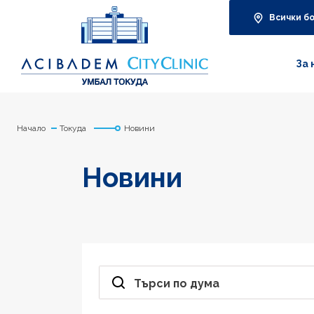
Всички б
За 
Начало
Токуда
Новини
Новини
Търси по дума