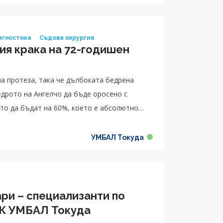
агностика
Съдова хирургия
ия крака на 72-годишен
а протеза, така че дълбоката бедрена
едрото на Ангелчо да бъде оросено с
то да бъдат на 60%, което е абсолютно
УМБАЛ Токуда
ри – специализанти по
СК УМБАЛ Токуда