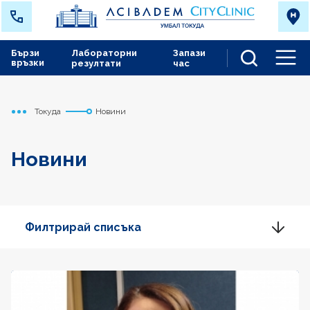
Бързи
Лабораторни
Запази
връзки
резултати
час
Men
Токуда
Новини
Начало
Новини
Филтрирай списъка