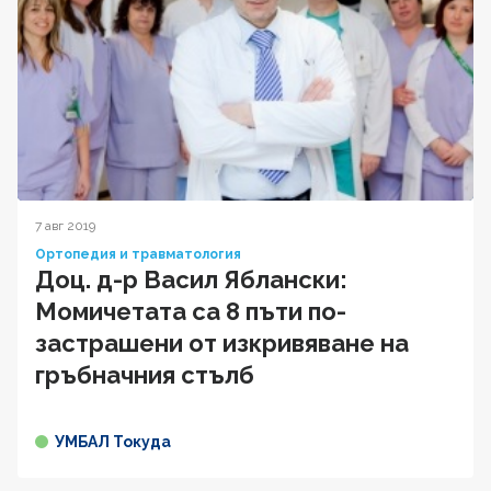
7 авг 2019
Ортопедия и травматология
Доц. д-р Васил Яблански:
Момичетата са 8 пъти по-
застрашени от изкривяване на
гръбначния стълб
УМБАЛ Токуда