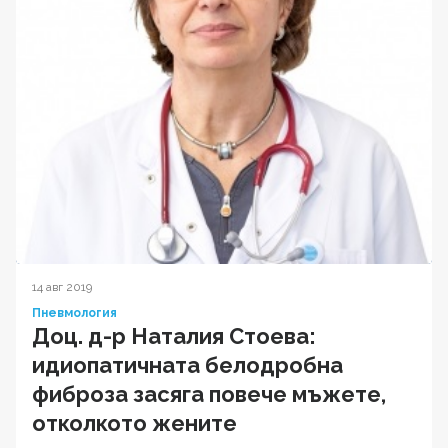
14 авг 2019
Пневмология
Доц. д-р Наталия Стоева:
идиопатичната белодробна
фиброза засяга повече мъжете,
отколкото жените