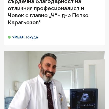
сърдечна благодарност на
отличния професионалист и
Човек с главно „Ч“ - д-р Петко
Карагьозов"
УМБАЛ Токуда