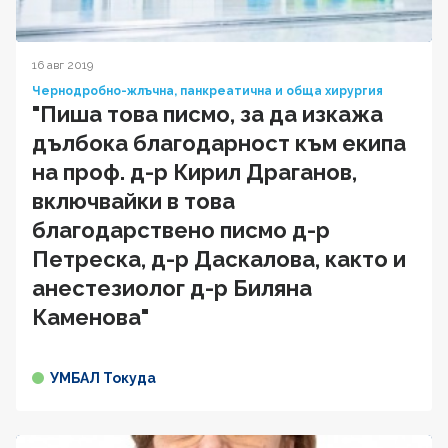
16 авг 2019
Чернодробно-жлъчна, панкреатична и обща хирургия
"Пиша това писмо, за да изкажа
дълбока благодарност към екипа
на проф. д-р Кирил Драганов,
включвайки в това
благодарствено писмо д-р
Петреска, д-р Даскалова, както и
анестезиолог д-р Биляна
Каменова"
УМБАЛ Токуда