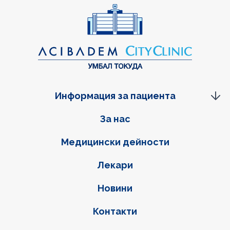
Информация за пациента
Фуутер навигация
За нас
Медицински дейности
Лекари
Новини
Контакти