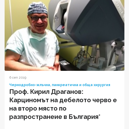
6 сеп 2019
Чернодробно-жлъчна, панкреатична и обща хирургия
Проф. Кирил Драганов:
Карциномът на дебелото черво е
на второ място по
разпространеие в България*