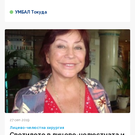
УМБАЛ Токуда
27 сеп 2019
Лицево-челюстна хирургия
Светилото в лицево-челюстната и