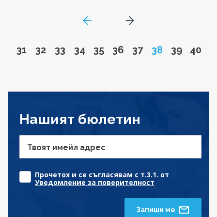
GoToPreviousPage
Go to next page
Go to page
Go to page
Go to page
Go to page
Go to page
Go to page
Go to page
Page
Go to pa
Go to
31
32
33
34
35
36
37
38
39
40
Нашият бюлетин
Твоят имейл адрес
Прочетох и се съгласявам с т.3.1. от
Уведомление за поверителност
Запиши ме