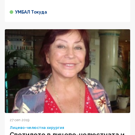
УМБАЛ Токуда
27 сеп 2019
Лицево-челюстна хирургия
Светилото в лицево-челюстната и