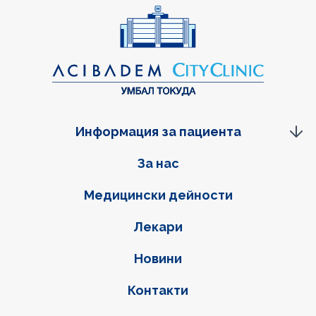
Информация за пациента
Фуутер навигация
За нас
Медицински дейности
Лекари
Новини
Контакти