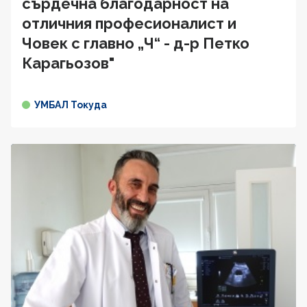
сърдечна благодарност на
отличния професионалист и
Човек с главно „Ч“ - д-р Петко
Карагьозов"
УМБАЛ Токуда