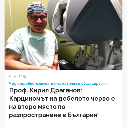
6 сеп 2019
Чернодробно-жлъчна, панкреатична и обща хирургия
Проф. Кирил Драганов:
Карциномът на дебелото черво е
на второ място по
разпространеие в България*