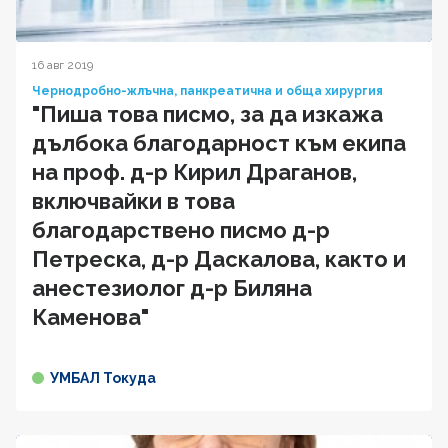
16 авг 2019
Чернодробно-жлъчна, панкреатична и обща хирургия
"Пиша това писмо, за да изкажа
дълбока благодарност към екипа
на проф. д-р Кирил Драганов,
включвайки в това
благодарствено писмо д-р
Петреска, д-р Даскалова, както и
анестезиолог д-р Биляна
Каменова"
УМБАЛ Токуда