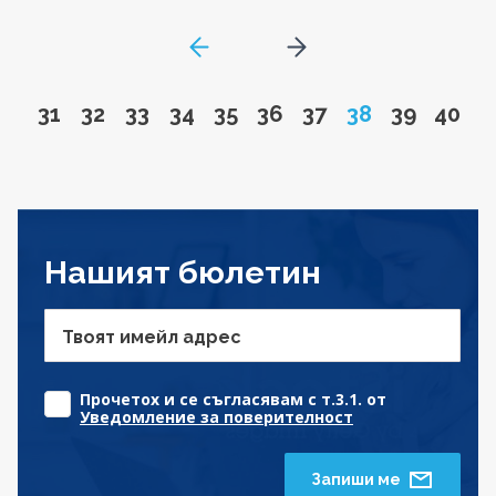
GoToPreviousPage
Go to next page
Go to page
Go to page
Go to page
Go to page
Go to page
Go to page
Go to page
Page
Go to pa
Go to
31
32
33
34
35
36
37
38
39
40
Нашият бюлетин
Твоят имейл адрес
Прочетох и се съгласявам с т.3.1. от
Уведомление за поверителност
Запиши ме