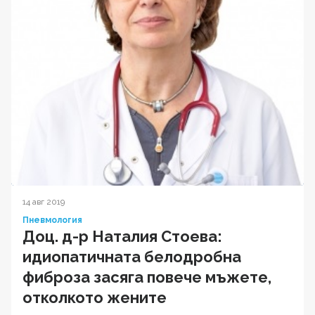
14 авг 2019
Пневмология
Доц. д-р Наталия Стоева:
идиопатичната белодробна
фиброза засяга повече мъжете,
отколкото жените