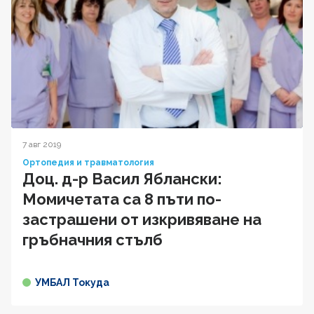
7 авг 2019
Ортопедия и травматология
Доц. д-р Васил Яблански:
Момичетата са 8 пъти по-
застрашени от изкривяване на
гръбначния стълб
УМБАЛ Токуда