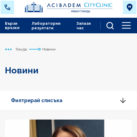
Бързи
Лабораторни
Запази
връзки
резултати
час
Men
Токуда
Новини
Начало
Новини
Филтрирай списъка